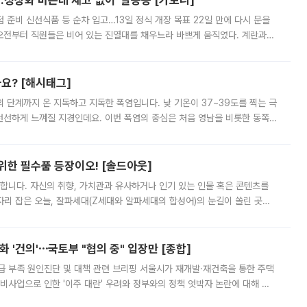
…정상화 바쁜데 재고 없어 ‘발동동’[가보니]
준비 신선식품 등 순차 입고…13일 정식 개장 목표 22일 만에 다시 문을
오전부터 직원들은 비어 있는 진열대를 채우느라 바쁘게 움직였다. 계란과
리를 잡기 시작했지만, 매장 곳곳엔 여전히 텅 빈 매대가 먼저 눈에 들어왔
까요? [해시태그]
’의 단계까지 온 지독하고 지독한 폭염입니다. 낮 기온이 37~39도를 찍는 극
 선선하게 느껴질 지경인데요. 이번 폭염의 중심은 처음 영남을 비롯한 동쪽
 북서풍이 산맥을 넘어 영남 쪽으로 내려오면서 뜨겁고 건조해졌는데요.
 위한 필수품 등장이오! [솔드아웃]
합니다. 자신의 취향, 가치관과 유사하거나 인기 있는 인물 혹은 콘텐츠를
'가 자리 잡은 오늘, 잘파세대(Z세대와 알파세대의 합성어)의 눈길이 쏠린 곳은
리는 공연장. 응원봉만큼이나 눈에 띄는 게 있습니다. 공연이 시작되기
 '건의'⋯국토부 "협의 중" 입장만 [종합]
급 부족 원인진단 및 대책 관련 브리핑 서울시가 재개발·재건축을 통한 주택
비사업으로 인한 '이주 대란' 우려와 정부와의 정책 엇박자 논란에 대해 정
실장은 2031년까지 31만 가구 착공 목표에 차질이 없다는 입장이나,