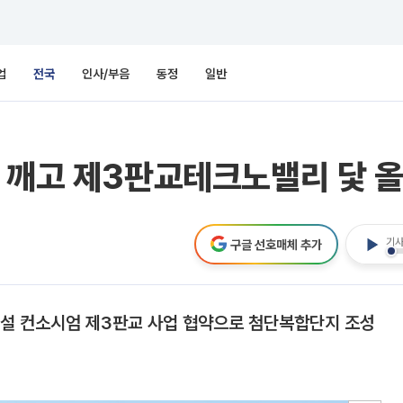
업
전국
인사/부음
동정
일반
 깨고 제3판교테크노밸리 닻 
기사
구글 선호매체 추가
설 컨소시엄 제3판교 사업 협약으로 첨단복합단지 조성