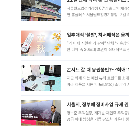
22일 만에 다시 문 연 홈플러스
서울월드컵경기장점 67명 출근해 재개점 
연 홈플러스 서울월드컵경기장점. 7일 
우유, 과일 같은 신선식품이 차근차근 자
입추매직 '불발', 처서매직은 올
“와 이제 시원한 거 같아” 단체 ‘뇌손상
한 더위 속 30도대 초반이 상대적으로
지역에 있었습니다. 7월 말에는 서풍과
콘서트 갈 때 응원봉만?⋯'최애'
지금 화제 되는 패션·뷰티 트렌드를 소개
따라 제품을 사는 '디토(Ditto) 소비
어디일까요? 아이돌 콘서트 시작을 기다
서울시, 정부에 정비사업 규제 완화
명노준 주택실장, 재개발·재건축 주택공
공급 확대 방침을 거듭 강조한 가운데 정
면 반박하고 나섰다. 명노준 서울시 주택