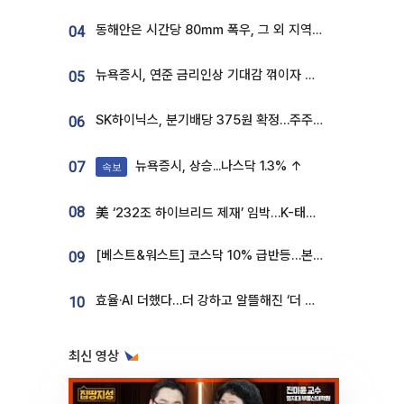
동해안은 시간당 80㎜ 폭우, 그 외 지역은 폭염…‘극과 극 날씨’
04
뉴욕증시, 연준 금리인상 기대감 꺾이자 상승...S&P500 사상 최고치 [종합]
05
SK하이닉스, 분기배당 375원 확정…주주환원책 9월로 앞당겨 발표
06
뉴욕증시, 상승...나스닥 1.3% ↑
07
속보
08
美 ‘232조 하이브리드 제재’ 임박…K-태양광, 불확실성 털고 날개 다나
[베스트&워스트] 코스닥 10% 급반등…본느, 최대주주 변경 기대에 270% 폭등
09
효율·AI 더했다…더 강하고 알뜰해진 ‘더 뉴 그랜저 하이브리드’ [ET의 모빌리티]
10
최신 영상