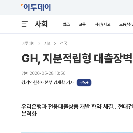
사회
법조
교육
사건/사고
노동/취
이투데이
사회
전국
GH, 지분적립형 대출장벽
입력 2026-05-28 13:56
경기인천취재본부 김재학 기자
구독
우리은행과 전용대출상품 개발 협약 체결…현대건
본격화