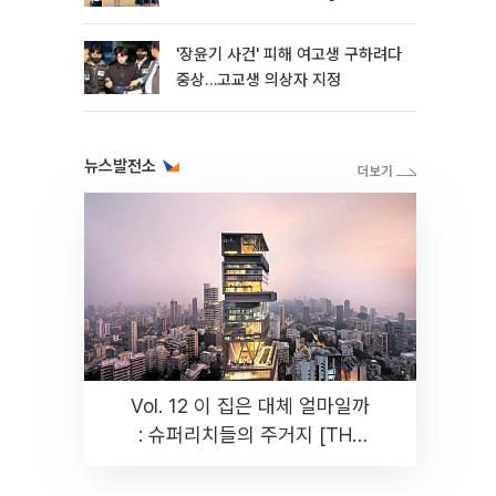
판]
'장윤기 사건' 피해 여고생 구하려다
중상…고교생 의상자 지정
뉴스발전소
Vol. 12 이 집은 대체 얼마일까
: 슈퍼리치들의 주거지 [THE
RARE]