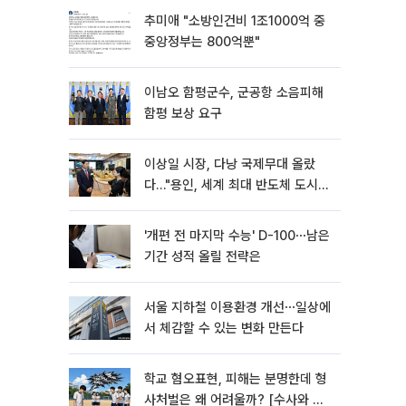
추미애 "소방인건비 1조1000억 중
중앙정부는 800억뿐"
이남오 함평군수, 군공항 소음피해
함평 보상 요구
이상일 시장, 다낭 국제무대 올랐
다…"용인, 세계 최대 반도체 도시
된다"
'개편 전 마지막 수능' D-100⋯남은
기간 성적 올릴 전략은
서울 지하철 이용환경 개선⋯일상에
서 체감할 수 있는 변화 만든다
학교 혐오표현, 피해는 분명한데 형
사처벌은 왜 어려울까? [수사와 재