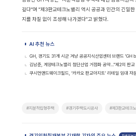
깊다"며 "제3판교테크노밸리 역시 공공과 민간의 긴밀한
지를 차질 없이 조성해 나가겠다"고 밝혔다.
AI 추천 뉴스
GH, 경기도 31개 시군 겨냥 공공지식산업센터 브랜드 'GH bi
김남준, 계양테크노밸리 첨단산업 거점화 공약…"제2의 판교
쿠시먼앤드웨이크필드, ‘카카오 판교아지트’ 리테일 임대 자
#지분적립형주택
#경기주택도시공사
#제3판교테크
경기인천취재본부 김재학 기자의 주요 뉴스
자세히보