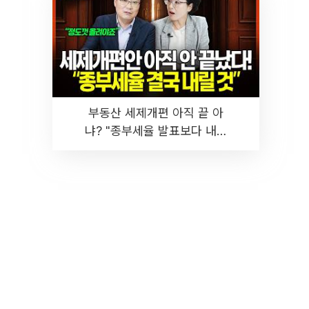
부동산 세제개편 아직 끝 아
냐? "종부세율 발표보다 내릴
것" 장기거주·양도세 전망 I 집
땅지성 I 김인만, 진미윤