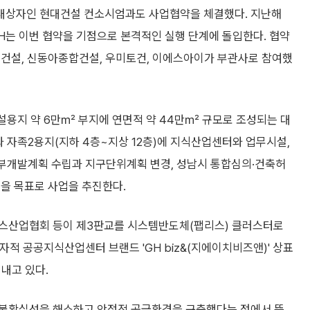
대상자인 현대건설 컨소시엄과도 사업협약을 체결했다. 지난해
H는 이번 협약을 기점으로 본격적인 실행 단계에 돌입한다. 협약
부건설, 신동아종합건설, 우미토건, 이에스아이가 부관사로 참여했
용지 약 6만㎡ 부지에 연면적 약 44만㎡ 규모로 조성되는 대
)와 자족2용지(지하 4층~지상 12층)에 지식산업센터와 업무시설,
세부개발계획 수립과 지구단위계획 변경, 성남시 통합심의·건축허
공을 목표로 사업을 추진한다.
리스산업협회 등이 제3판교를 시스템반도체(팹리스) 클러스터로
자적 공공지식산업센터 브랜드 'GH biz&(지에이치비즈앤)' 상표
내고 있다.
 불확실성을 해소하고 안정적 공급환경을 구축했다는 점에서 뜻