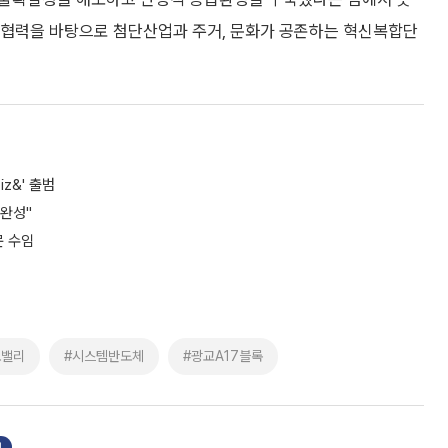
 협력을 바탕으로 첨단산업과 주거, 문화가 공존하는 혁신복합단
z&' 출범
 완성"
문 수임
노밸리
#시스템반도체
#광교A17블록
기