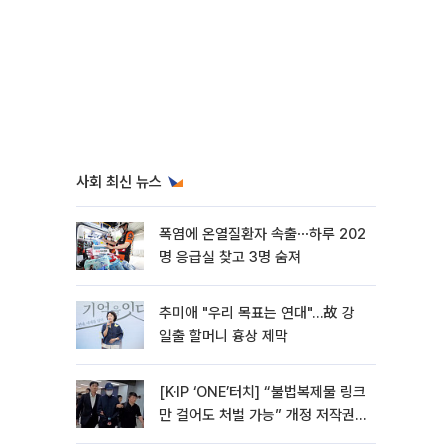
사회 최신 뉴스
폭염에 온열질환자 속출⋯하루 202
명 응급실 찾고 3명 숨져
추미애 "우리 목표는 연대"…故 강
일출 할머니 흉상 제막
[K·IP ‘ONE’터치] “불법복제물 링크
만 걸어도 처벌 가능” 개정 저작권
법 어떻게 바뀌었나