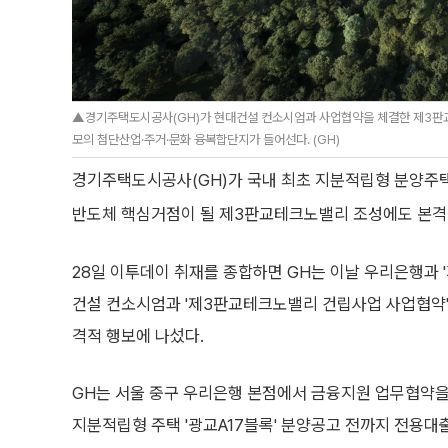
▲경기주택도시공사(GH)가 현대건설 컨소시엄과 사업협약을 체결한 제3판교
모의 첨단산업·주거·문화 융복합단지가 들어선다. (GH)
경기주택도시공사(GH)가 국내 최초 지분적립형 분양주택
반도체 핵심거점이 될 제3판교테크노밸리 조성에도 본격
28일 이투데이 취재를 종합하면 GH는 이날 우리은행과 
건설 컨소시엄과 '제3판교테크노밸리 건립사업 사업협약'
격적 행보에 나섰다.
GH는 서울 중구 우리은행 본점에서 금융지원 업무협약을 
지분적립형 주택 '광교A17블록' 분양공고 전까지 전용대