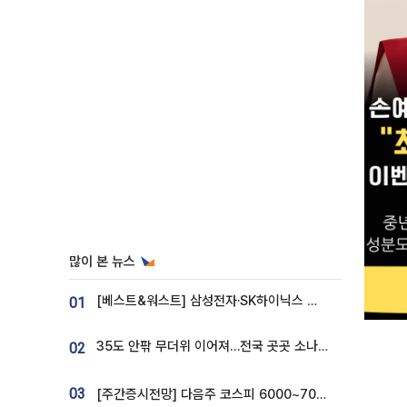
많이 본 뉴스
[베스트&워스트] 삼성전자·SK하이닉스 밀린 한 주…상상인증권은 85% 급등
01
35도 안팎 무더위 이어져…전국 곳곳 소나기 [오늘 날씨]
02
03
[주간증시전망] 다음주 코스피 6000~7000⋯“外人 수급은 정책이 변수”