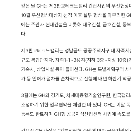
같은 날 GH는 제3판교테크노밸리 건립사업의 우선협상
10월 우선협상대상자 선정 이후 실무 협상을 마무리한 G
에는 주관사 현대건설을 비롯해 대우건설, 금호건설, 동
다.
제3판교테크노밸리는 성남금토 공공주택지구 내 자족시설
규모 복합단지다. 자족1-1~3용지(지하 3층~지상 10층
기숙사, 상업시설 등이 들어선다. GH는 특별계획구역 
가 등 인허가 절차를 순차적으로 진행해 내년 하반기 착
3월에는 GH와 경기도, 차세대융합기술연구원, 한국팹
조성하기 위한 업무협약을 체결한 바 있다. GH는 이달 독
등록도 완료하며 GH형 공공지식산업센터 사업에 속도를 
김용진 GH 사장은 "지분적립형 주택에 대한 금융지원의