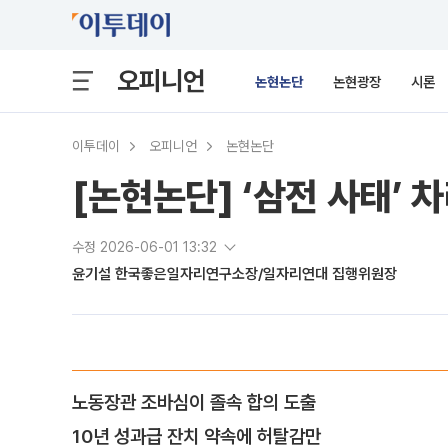
오피니언
논현논단
논현광장
시론
이투데이
오피니언
논현논단
[논현논단] ‘삼전 사태’
수정 2026-06-01 13:32
윤기설 한국좋은일자리연구소장/일자리연대 집행위원장
노동장관 조바심이 졸속 합의 도출
10년 성과급 잔치 약속에 허탈감만