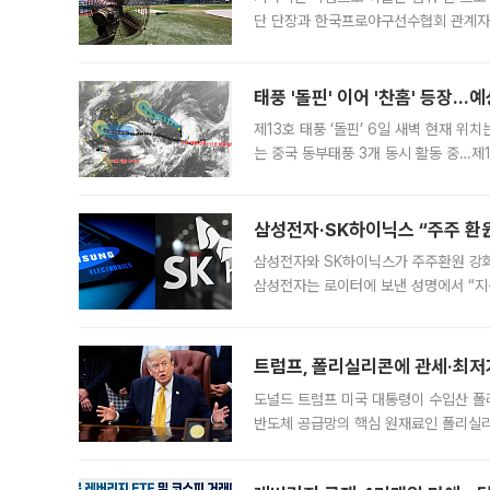
단 단장과 한국프로야구선수협회 관계자가
5일 “최근 전국적으로 폭염이 지속되면
KBO리그와
태풍 '돌핀' 이어 '찬홈' 등장…예
제13호 태풍 ‘돌핀’ 6일 새벽 현재 위
는 중국 동부태풍 3개 동시 활동 중…제1
를 향해 서진하는 가운데 북서태평양에서는
삼성전자·SK하이닉스 “주주 환원
삼성전자와 SK하이닉스가 주주환원 강화 방안 마련에 나설
삼성전자는 로이터에 보낸 성명에서 “지
트럼프, 폴리실리콘에 관세·최저
도널드 트럼프 미국 대통령이 수입산 
반도체 공급망의 핵심 원재료인 폴리실리
로 한국 기업에 미칠 영향에도 관심이 