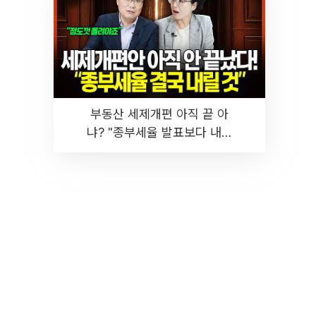
부동산 세제개편 아직 끝 아
냐? "종부세율 발표보다 내릴
것" 장기거주·양도세 전망 I 집
땅지성 I 김인만, 진미윤