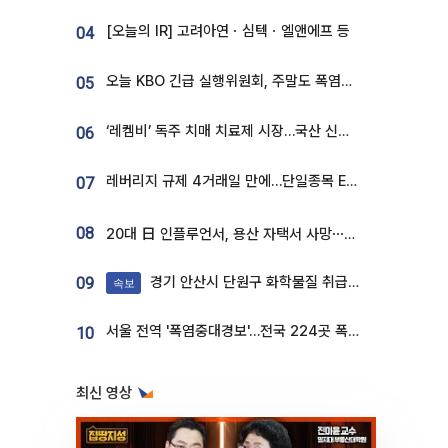
[오늘의 IR] 고려아연ㆍ심텍ㆍ엘앤에프 등
04
오늘 KBO 긴급 실행위원회, 주말도 폭염취소 될까
05
‘레켐비’ 독주 치매 치료제 시장…국산 신약 등장하나
06
레버리지 규제 4거래일 만에…단일종목 ETF 거래대금 '13분의 1' 급감
07
08
20대 日 인플루언서, 용산 자택서 사망⋯SNS 라방 중 숨져
경기 안산시 단원구 화학물질 취급 공장서 연기 발생
09
속보
서울 전역 '폭염중대경보'…전국 224곳 폭염특보
10
최신 영상