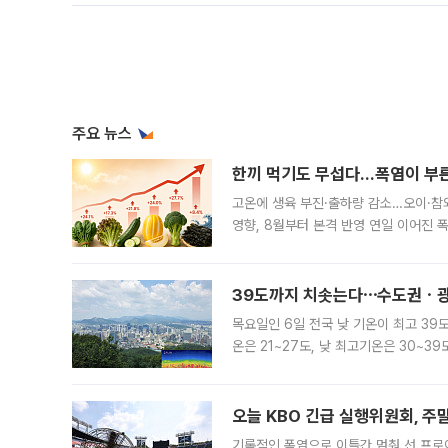
주요 뉴스
한끼 먹기도 무섭다...폭염이 부
고온에 생육 부진·출하량 감소…오이·참외
영향, 8월부터 본격 반영 연일 이어진 
고온에 취약한 시금치와 상추 등 잎채소뿐
39도까지 치솟는다⋯수도권ㆍ광
목요일인 6일 전국 낮 기온이 최고 39
온은 21~27도, 낮 최고기온은 30~
는 35도 안팎까지 올라 매우 무덥겠다
기
오늘 KBO 긴급 실행위원회, 주
기록적인 폭염으로 이틀간 멈춰 선 프로야