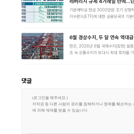
레버리지 규제 4거래일 만에…단일
기본예탁금 현금 3000만원 조기 상향하
지수펀드(ETF)에 대한 금융당국의 기본
13분의 1수준으로 급감했다. 6일 한국
한 가운데
6월 경상수지, 두 달 연속 역대급
한은, 2026년 6월 국제수지(잠정) 발
조 속 상품수지가 또다시 최대 흑자를 
다. 한국은행이 6일 발표한 '2026년 
집계됐다
댓글