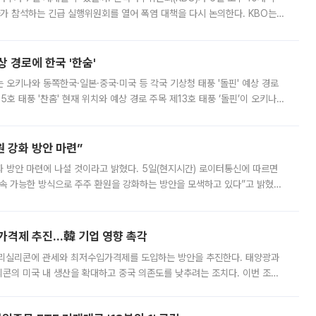
 참석하는 긴급 실행위원회를 열어 폭염 대책을 다시 논의한다. KBO는
서 관람객과 선수단의 안전 위험 상황이 발생했다”며 5∼6일 예정됐던
상 경로에 한국 '한숨'
치는 오키나와 동쪽한국·일본·중국·미국 등 각국 기상청 태풍 '돌핀' 예상 경로
5호 태풍 '찬홈' 현재 위치와 예상 경로 주목 제13호 태풍 ‘돌핀’이 오키나와
 제15호 태풍 ‘찬홈’이 새로 발생했다. 한국과 일본뿐 아니라 중국
 강화 방안 마련”
 것이라고 밝혔다. 5일(현지시간) 로이터통신에 따르면
속 가능한 방식으로 주주 환원을 강화하는 방안을 모색하고 있다”고 밝혔다.
그러면서 자세한 내용은 “조만간 공개할 예정”이라고 덧붙였다. SK하이닉스도 로이터에 전달한 성명에서 “연
가격제 추진…韓 기업 영향 촉각
폴리실리콘에 관세와 최저수입가격제를 도입하는 방안을 추진한다. 태양광과
콘의 미국 내 생산을 확대하고 중국 의존도를 낮추려는 조치다. 이번 조처
쏠리고 있다. 5일(현지시간) 블룸버그통신에 따르면 미국 행정부 내에서는