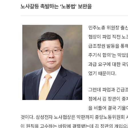
노사갈등 촉발하는 ‘노봉법’ 보완을
민주노총 위원장 출
협상이 파업 직전 노
급조정권 발동을 통해
주기식 합의’는 막았
과급 요구에 대한 국
었기 때문이다.
그런데 파업과 긴급조
점에서 김 장관이 중
을 비틀어 결국 기
것이다. 삼성전자 노사협상은 막판까지 중앙노동위원회 
이 원칙을 고수하는 바람에 결렬됐는데 김 장관의 개입으로