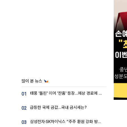
많이 본 뉴스
태풍 '돌핀' 이어 '찬홈' 등장…예상 경로에 한국 '한숨'
01
급등한 국제 금값…국내 금시세는?
02
삼성전자·SK하이닉스 “주주 환원 강화 방안 마련”
03