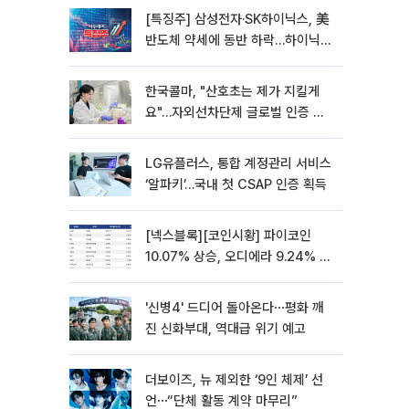
[특징주] 삼성전자·SK하이닉스, 美
반도체 약세에 동반 하락…하이닉스
5%↓
한국콜마, "산호초는 제가 지킬게
요"…자외선차단제 글로벌 인증 체
계 구축
LG유플러스, 통합 계정관리 서비스
‘알파키’…국내 첫 CSAP 인증 획득
[넥스블록][코인시황] 파이코인
10.07% 상승, 오디에라 9.24% 하
락
'신병4' 드디어 돌아온다⋯평화 깨
진 신화부대, 역대급 위기 예고
더보이즈, 뉴 제외한 ‘9인 체제’ 선
언⋯“단체 활동 계약 마무리”