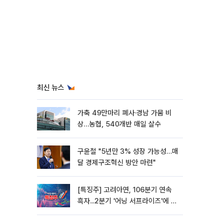
최신 뉴스
가축 49만마리 폐사·경남 가뭄 비
상…농협, 540개반 매일 살수
구윤철 "5년만 3% 성장 가능성…매
달 경제구조혁신 방안 마련"
[특징주] 고려아연, 106분기 연속
흑자...2분기 '어닝 서프라이즈'에 장
초반 12%대 강세