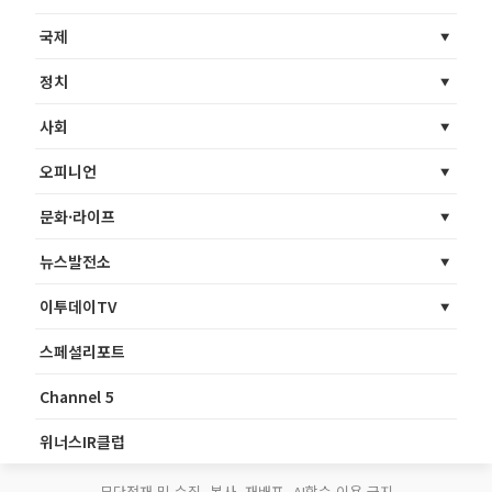
국제
정치
사회
오피니언
문화·라이프
뉴스발전소
이투데이TV
스페셜리포트
Channel 5
위너스IR클럽
무단전재 및 수집, 복사, 재배포, AI학습 이용 금지