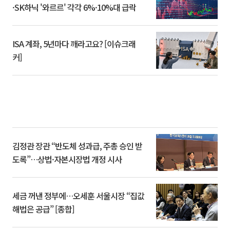
·SK하닉 '와르르' 각각 6%·10%대 급락
ISA 계좌, 5년마다 깨라고요? [이슈크래
커]
김정관 장관 “반도체 성과급, 주총 승인 받
도록”…상법·자본시장법 개정 시사
세금 꺼낸 정부에…오세훈 서울시장 “집값
해법은 공급” [종합]