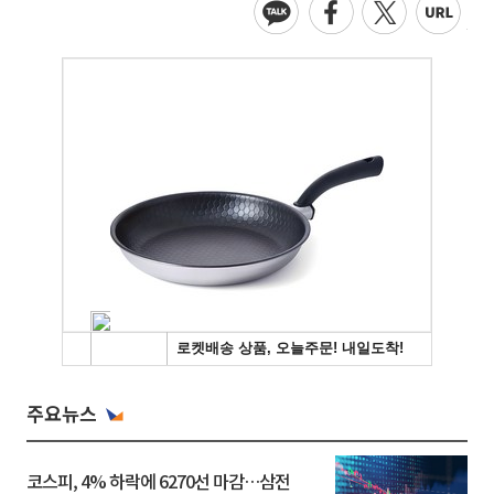
주요뉴스
코스피, 4% 하락에 6270선 마감…삼전