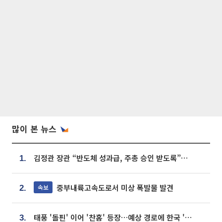
많이 본 뉴스
김정관 장관 “반도체 성과급, 주총 승인 받도록”…상법·자본시장법 개정 시사
1.
중부내륙고속도로서 미상 폭발물 발견
속보
2.
태풍 '돌핀' 이어 '찬홈' 등장…예상 경로에 한국 '한숨'
3.