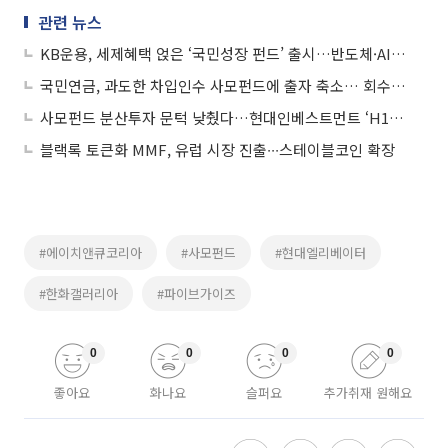
관련 뉴스
KB운용, 세제혜택 얹은 ‘국민성장 펀드’ 출시…반도체·AI 사모펀드에 분산투자
국민연금, 과도한 차입인수 사모펀드에 출자 축소… 회수전략도 고려
사모펀드 분산투자 문턱 낮췄다…현대인베스트먼트 ‘H1펀드’ 500억원 돌파
블랙록 토큰화 MMF, 유럽 시장 진출∙∙∙스테이블코인 확장
#에이치앤큐코리아
#사모펀드
#현대엘리베이터
#한화갤러리아
#파이브가이즈
0
0
0
0
좋아요
화나요
슬퍼요
추가취재 원해요