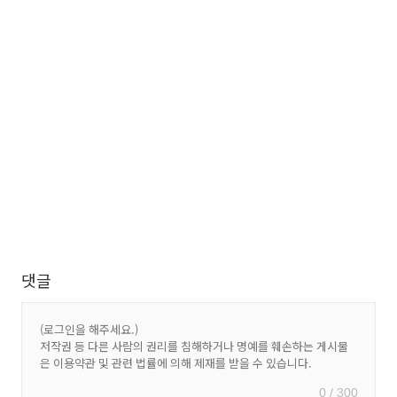
댓글
0 / 300