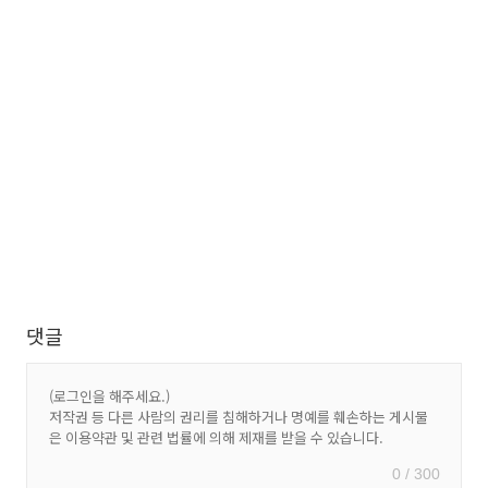
댓글
0 / 300