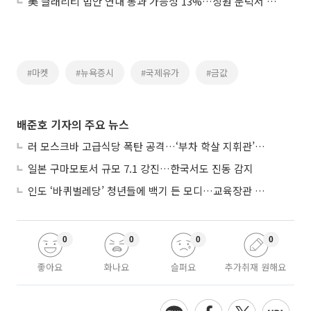
美 클래리티 법안 연내 통과 가능성 13%…상원 문턱서 제동
#마켓
#뉴욕증시
#국제유가
#금값
배준호 기자의 주요 뉴스
러 모스크바 고급식당 폭탄 공격…‘부차 학살 지휘관’ 노렸나
일본 구마모토서 규모 7.1 강진…한국서도 진동 감지
인도 ‘바퀴벌레당’ 청년들에 백기 든 모디…교육장관 사퇴
0
0
0
0
좋아요
화나요
슬퍼요
추가취재 원해요