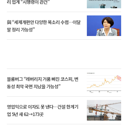
리 업계 “시행령이 관건”
與 “세제개편안 다양한 목소리 수렴…이달
말 정리 가능성”
블룸버그 “레버리지 거품 빠진 코스피, 변
동성 최악 국면 지났을 가능성”
영업익으로 이자도 못 낸다…건설 한계기
업 5년 새 62→173곳