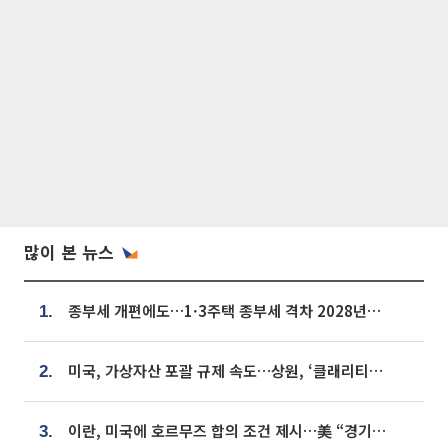
많이 본 뉴스
종부세 개편에도…1·3주택 종부세 격차 2028년부터 확대
1.
미국, 가상자산 포괄 규제 속도…상원, ‘클래리티법’ 9월 절차투표 추진
2.
이란, 미국에 호르무즈 합의 조건 제시…美 “경기 아직 안 끝나” [종합]
3.