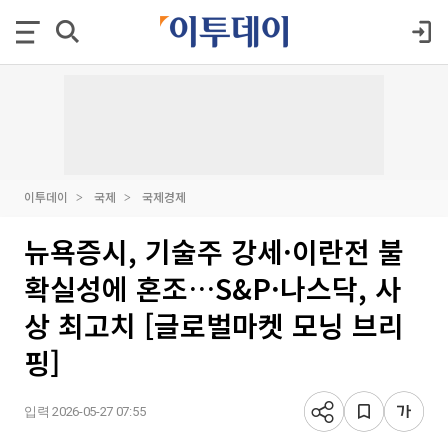
이투데이
국제
국제경제
뉴욕증시, 기술주 강세·이란전 불
확실성에 혼조…S&P·나스닥, 사
상 최고치 [글로벌마켓 모닝 브리
핑]
입력 2026-05-27 07:55