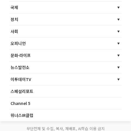
국제
정치
사회
오피니언
문화·라이프
뉴스발전소
이투데이TV
스페셜리포트
Channel 5
위너스IR클럽
무단전재 및 수집, 복사, 재배포, AI학습 이용 금지