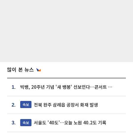
많이 본 뉴스
빅뱅, 20주년 기념 '새 뱅봉' 선보인다⋯콘서트 앞두고 팝업 개최
1.
전북 완주 삼례읍 공장서 화재 발생
속보
2.
서울도 '40도'…오늘 노원 40.2도 기록
속보
3.