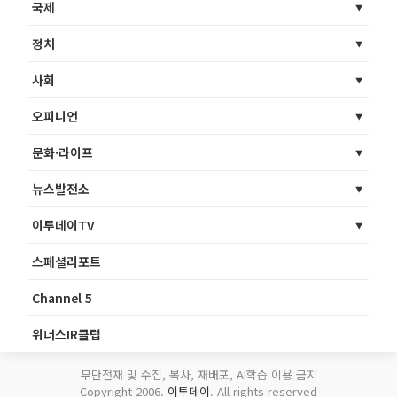
국제
정치
사회
오피니언
문화·라이프
뉴스발전소
이투데이TV
스페셜리포트
Channel 5
위너스IR클럽
무단전재 및 수집, 복사, 재배포, AI학습 이용 금지
Copyright 2006.
이투데이
. All rights reserved