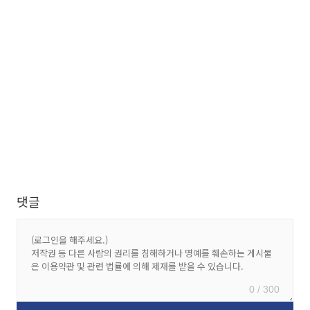
댓글
0 / 300