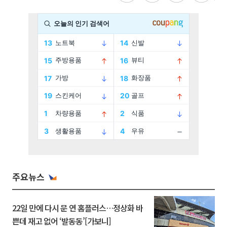
주요뉴스
22일 만에 다시 문 연 홈플러스…정상화 바
쁜데 재고 없어 ‘발동동’[가보니]