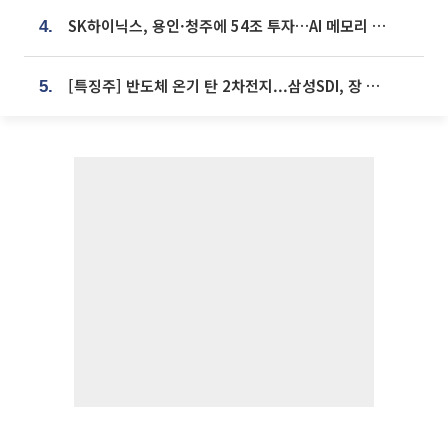
SK하이닉스, 용인·청주에 54조 투자…AI 메모리 생산기지 키운다
4.
[특징주] 반도체 온기 탄 2차전지...삼성SDI, 장 초반 7% 넘게 껑충
5.