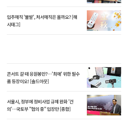
입추매직 '불발', 처서매직은 올까요? [해
시태그]
콘서트 갈 때 응원봉만?⋯'최애' 위한 필수
품 등장이오! [솔드아웃]
서울시, 정부에 정비사업 규제 완화 '건
의'⋯국토부 "협의 중" 입장만 [종합]