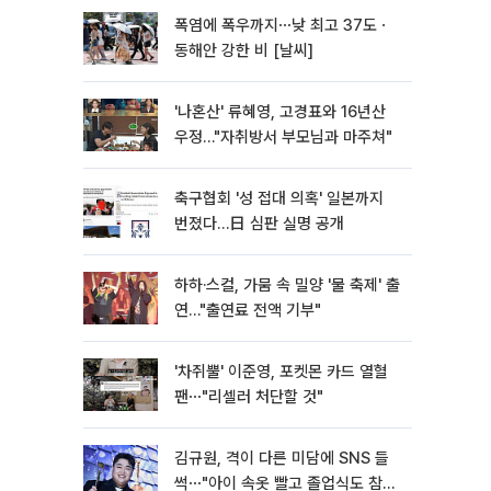
폭염에 폭우까지⋯낮 최고 37도ㆍ
동해안 강한 비 [날씨]
'나혼산' 류혜영, 고경표와 16년산
우정…"자취방서 부모님과 마주쳐"
축구협회 '성 접대 의혹' 일본까지
번졌다…日 심판 실명 공개
하하·스컬, 가뭄 속 밀양 '물 축제' 출
연…"출연료 전액 기부"
'차쥐뿔' 이준영, 포켓몬 카드 열혈
팬⋯"리셀러 처단할 것"
김규원, 격이 다른 미담에 SNS 들
썩⋯"아이 속옷 빨고 졸업식도 참