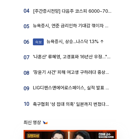
04
[주간증시전망] 다음주 코스피 6000~7000⋯“外人 수급은 정책이 변수”
뉴욕증시, 연준 금리인하 기대감 꺾이자 상승...S&P500 사상 최고치 [종합]
05
뉴욕증시, 상승...나스닥 1.3% ↑
06
속보
'나혼산' 류혜영, 고경표와 16년산 우정…"자취방서 부모님과 마주쳐"
07
'장윤기 사건' 피해 여고생 구하려다 중상…고교생 의상자 지정
08
LIG디펜스앤에어로스페이스, 실적 발표 후 급락→반등⋯증권가 “28년까지 튼튼”
09
10
축구협회 '성 접대 의혹' 일본까지 번졌다…日 심판 실명 공개
최신 영상