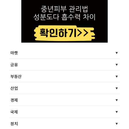
마켓
금융
부동산
산업
경제
국제
정치