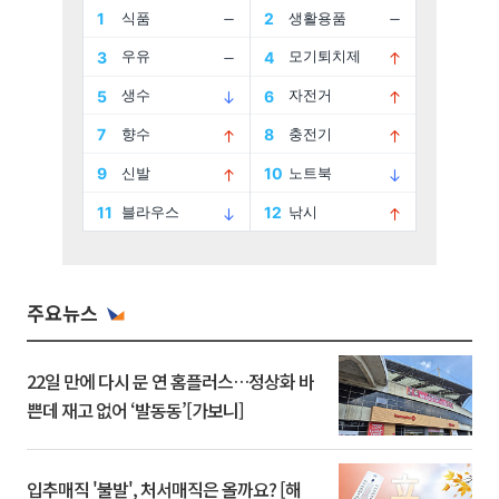
주요뉴스
22일 만에 다시 문 연 홈플러스…정상화 바
쁜데 재고 없어 ‘발동동’[가보니]
입추매직 '불발', 처서매직은 올까요? [해