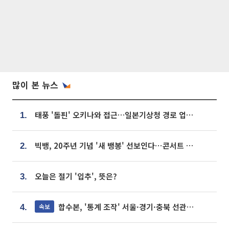
많이 본 뉴스
태풍 '돌핀' 오키나와 접근…일본기상청 경로 업데이트
1.
빅뱅, 20주년 기념 '새 뱅봉' 선보인다⋯콘서트 앞두고 팝업 개최
2.
오늘은 절기 '입추', 뜻은?
3.
합수본, '통계 조작' 서울·경기·충북 선관위 등 추가 압수수색
속보
4.