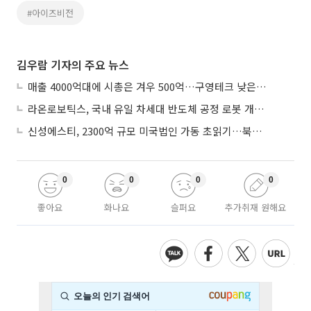
#아이즈비전
김우람 기자의 주요 뉴스
매출 4000억대에 시총은 겨우 500억…구영테크 낮은 몸값에 저가 승계 마무리
라온로보틱스, 국내 유일 차세대 반도체 공정 로봇 개발 ‘고객사 테스트 진행’
신성에스티, 2300억 규모 미국법인 가동 초읽기…북미 ESS 공략 본격화
0
0
0
0
좋아요
화나요
슬퍼요
추가취재 원해요