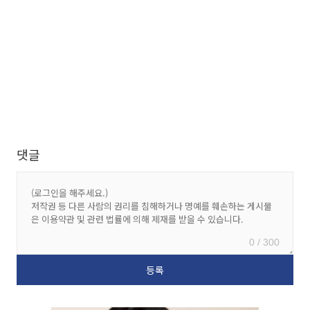
댓글
0 / 300