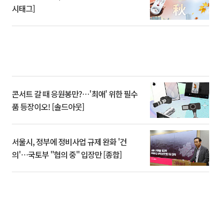
시태그]
콘서트 갈 때 응원봉만?⋯'최애' 위한 필수
품 등장이오! [솔드아웃]
서울시, 정부에 정비사업 규제 완화 '건
의'⋯국토부 "협의 중" 입장만 [종합]