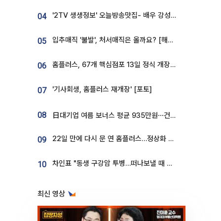
'2TV 생생정보' 오늘방송맛집- 배우 강성진 단골! 쌀국수ㆍ푸팟퐁 커리 맛집 '블○○○'
04
입추매직 '불발', 처서매직은 올까요? [해시태그]
05
홈플러스, 67개 핵심점포 13일 정식 개장…영업 재개 속도
06
'기사회생, 홈플러스 재개장' [포토]
07
08
日대기업 여름 보너스 평균 935만원⋯건설회사 1800만 넘어
22일 만에 다시 문 연 홈플러스…정상화 바쁜데 재고 없어 ‘발동동’[가보니]
09
차인표 "동생 구강암 투병…떠나보낼 때 가장 힘들었다”
10
최신 영상