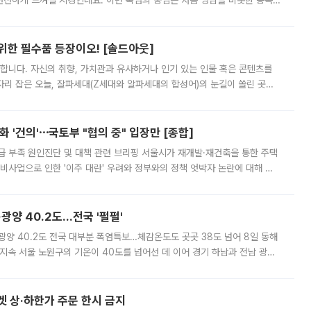
 선선하게 느껴질 지경인데요. 이번 폭염의 중심은 처음 영남을 비롯한 동쪽
 북서풍이 산맥을 넘어 영남 쪽으로 내려오면서 뜨겁고 건조해졌는데요.
 위한 필수품 등장이오! [솔드아웃]
합니다. 자신의 취향, 가치관과 유사하거나 인기 있는 인물 혹은 콘텐츠를
'가 자리 잡은 오늘, 잘파세대(Z세대와 알파세대의 합성어)의 눈길이 쏠린 곳은
리는 공연장. 응원봉만큼이나 눈에 띄는 게 있습니다. 공연이 시작되기
 '건의'⋯국토부 "협의 중" 입장만 [종합]
급 부족 원인진단 및 대책 관련 브리핑 서울시가 재개발·재건축을 통한 주택
비사업으로 인한 '이주 대란' 우려와 정부와의 정책 엇박자 논란에 대해 정
실장은 2031년까지 31만 가구 착공 목표에 차질이 없다는 입장이나,
·광양 40.2도…전국 '펄펄'
·광양 40.2도 전국 대부분 폭염특보…체감온도도 곳곳 38도 넘어 8일 동해
지속 서울 노원구의 기온이 40도를 넘어선 데 이어 경기 하남과 전남 광양
. 전국 대부분 지역에 폭염특보가 내려진 가운데 곳곳에서 39~40도 안팎
켓 상·하한가 주문 한시 금지