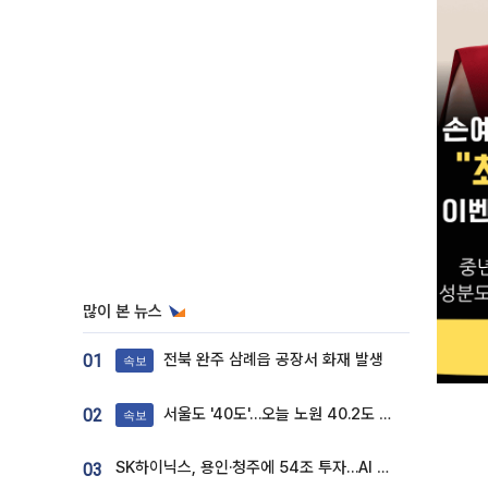
많이 본 뉴스
전북 완주 삼례읍 공장서 화재 발생
01
속보
서울도 '40도'…오늘 노원 40.2도 기록
02
속보
SK하이닉스, 용인·청주에 54조 투자…AI 메모리 생산기지 키운다
03