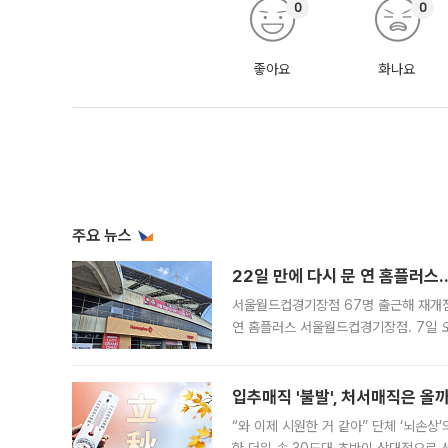
0
0
좋아요
화나요
주요 뉴스
22일 만에 다시 문 연 홈플러스
서울월드컵경기장점 67명 출근해 재개점 
연 홈플러스 서울월드컵경기장점. 7일 
우유, 과일 같은 신선식품이 차근차근 자
입추매직 '불발', 처서매직은 올
“와 이제 시원한 거 같아” 단체 ‘뇌손상