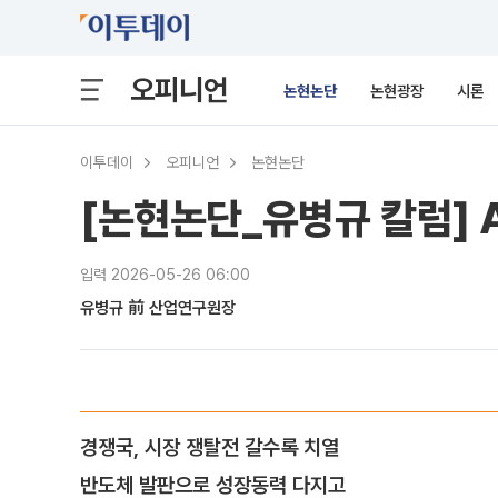
오피니언
논현논단
논현광장
시론
이투데이
오피니언
논현논단
[논현논단_유병규 칼럼] 
입력 2026-05-26 06:00
유병규 前 산업연구원장
경쟁국, 시장 쟁탈전 갈수록 치열
반도체 발판으로 성장동력 다지고