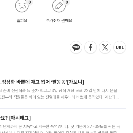
0
0
슬퍼요
추가취재 원해요
…정상화 바쁜데 재고 없어 ‘발동동’[가보니]
준비 신선식품 등 순차 입고…13일 정식 개장 목표 22일 만에 다시 문을
오전부터 직원들은 비어 있는 진열대를 채우느라 바쁘게 움직였다. 계란과
리를 잡기 시작했지만, 매장 곳곳엔 여전히 텅 빈 매대가 먼저 눈에 들어왔
까요? [해시태그]
’의 단계까지 온 지독하고 지독한 폭염입니다. 낮 기온이 37~39도를 찍는 극