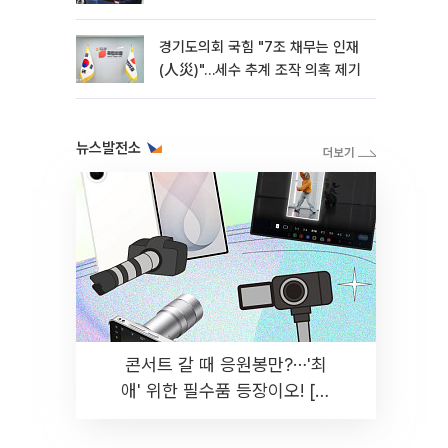
경기도의회 국힘 "7조 채무는 인재
(人災)"…세수 추계 조작 의혹 제기
뉴스발전소
콘서트 갈 때 응원봉만?⋯'최
애' 위한 필수품 등장이오! [솔
드아웃]