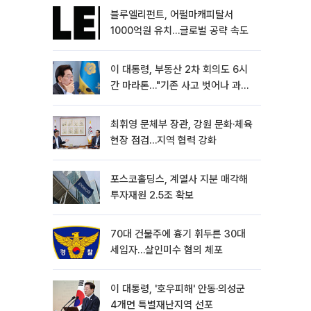
블루엘리펀트, 어펄마캐피탈서
1000억원 유치…글로벌 공략 속도
이 대통령, 부동산 2차 회의도 6시
간 마라톤…"기존 사고 벗어나 과감
히 실천"
최휘영 문체부 장관, 강원 문화·체육
현장 점검…지역 협력 강화
포스코홀딩스, 계열사 지분 매각해
투자재원 2.5조 확보
70대 건물주에 흉기 휘두른 30대
세입자…살인미수 혐의 체포
이 대통령, '호우피해' 안동·의성군
4개면 특별재난지역 선포