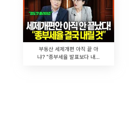
부동산 세제개편 아직 끝 아
냐? "종부세율 발표보다 내릴
것" 장기거주·양도세 전망 I 집
땅지성 I 김인만, 진미윤