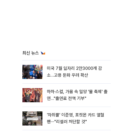
최신 뉴스
미국 7월 일자리 2만3000개 감
소…고용 둔화 우려 확산
하하·스컬, 가뭄 속 밀양 '물 축제' 출
연…"출연료 전액 기부"
'차쥐뿔' 이준영, 포켓몬 카드 열혈
팬⋯"리셀러 처단할 것"