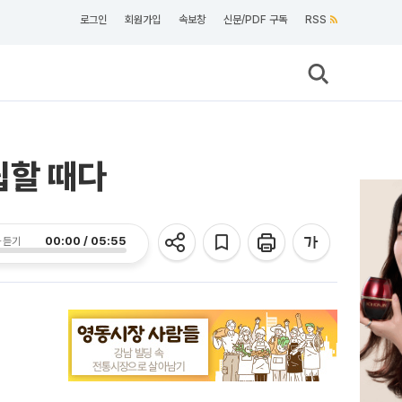
로그인
회원가입
속보창
신문/PDF 구독
RSS
립할 때다
00:00 / 05:55
 듣기