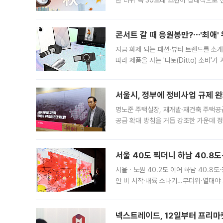
한 더위 속 30도대 초반이 상대적으로
지역에 있었습니다. 7월 말에는 서풍과
콘서트 갈 때 응원봉만?⋯'최애'
지금 화제 되는 패션·뷰티 트렌드를 소개
따라 제품을 사는 '디토(Ditto) 소비
어디일까요? 아이돌 콘서트 시작을 기다
서울시, 정부에 정비사업 규제 완화
명노준 주택실장, 재개발·재건축 주택공
공급 확대 방침을 거듭 강조한 가운데 정
면 반박하고 나섰다. 명노준 서울시 주택
서울 40도 찍더니 하남 40.8도
서울ㆍ노원 40.2도 이어 하남 40.8도
안 비 시작·내륙 소나기…무더위·열대야 
에서도 40도를 웃도는 기온이 관측됐다
의 극심한
넥스트레이드, 12일부터 프리마