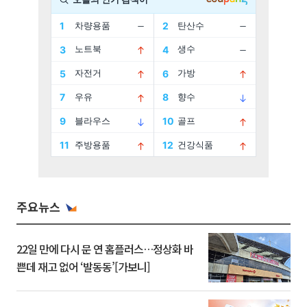
주요뉴스
22일 만에 다시 문 연 홈플러스…정상화 바
쁜데 재고 없어 ‘발동동’[가보니]