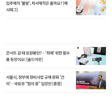
입추매직 '불발', 처서매직은 올까요? [해
시태그]
콘서트 갈 때 응원봉만?⋯'최애' 위한 필수
품 등장이오! [솔드아웃]
서울시, 정부에 정비사업 규제 완화 '건
의'⋯국토부 "협의 중" 입장만 [종합]