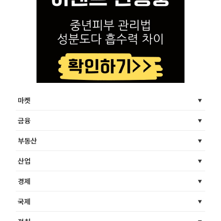
마켓
금융
부동산
산업
경제
국제