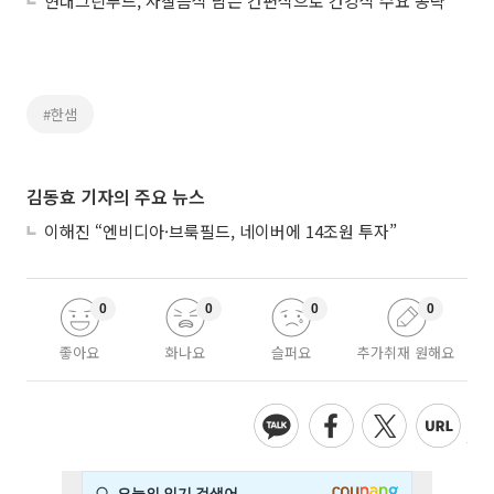
현대그린푸드, 사찰음식 담은 간편식으로 건강식 수요 공략
#한샘
김동효 기자의 주요 뉴스
이해진 “엔비디아·브룩필드, 네이버에 14조원 투자”
0
0
0
0
좋아요
화나요
슬퍼요
추가취재 원해요