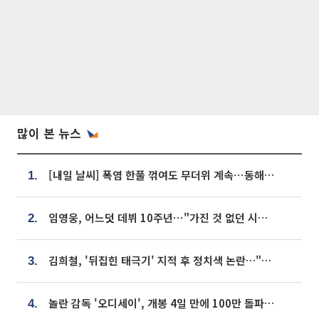
많이 본 뉴스
[내일 날씨] 폭염 한풀 꺾여도 무더위 계속⋯동해안 이틀 연속 비
1.
임영웅, 어느덧 데뷔 10주년⋯"가진 것 없던 시절, 내 앞엔 20명의 팬뿐"
2.
김희철, '뒤집힌 태극기' 지적 후 정치색 논란…"좌우 떠나 우리나라 국기"
3.
놀란 감독 '오디세이', 개봉 4일 만에 100만 돌파⋯'왕사남' 보다 빠르다
4.