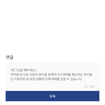
댓글
0 / 300