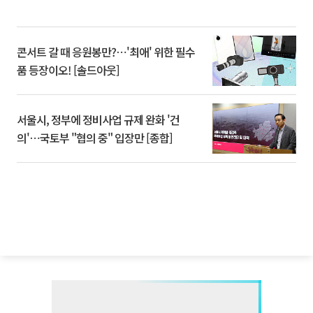
콘서트 갈 때 응원봉만?⋯'최애' 위한 필수
품 등장이오! [솔드아웃]
서울시, 정부에 정비사업 규제 완화 '건
의'⋯국토부 "협의 중" 입장만 [종합]