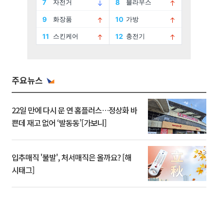
주요뉴스
22일 만에 다시 문 연 홈플러스…정상화 바
쁜데 재고 없어 ‘발동동’[가보니]
입추매직 '불발', 처서매직은 올까요? [해
시태그]