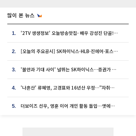
많이 본 뉴스
'2TV 생생정보' 오늘방송맛집- 배우 강성진 단골! 쌀국수ㆍ푸팟퐁 커리 맛집 '블○○○'
1.
[오늘의 주요공시] SK하이닉스·HLB·진에어·포스코홀딩스·네이버·대우건설 등
2.
'불안과 기대 사이' 널뛰는 SK하이닉스…증권가 "HBM4·LTA 기반 펀터멘털 견고"
3.
'나혼산' 류혜영, 고경표와 16년산 우정…"자취방서 부모님과 마주쳐"
4.
더보이즈 선우, 영훈 이어 개인 활동 돌입⋯앳에어리어와 전속계약
5.