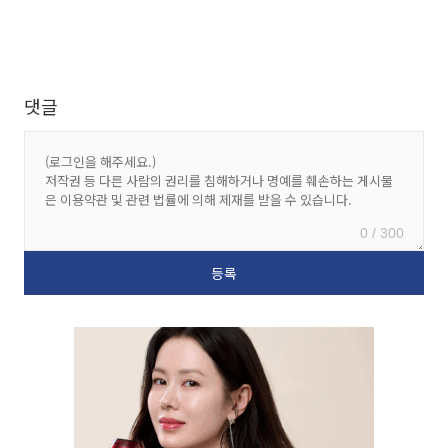
댓글
0 / 300