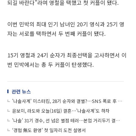
되길 바란다”라며 영철을 택했고 첫 커플이 됐다.
이번 민박의 최대 인기 남녀인 20기 영식과 25기 영
자는 서로를 택하면서 두 번째 커플이 됐다.
15기 영철과 24기 순자가 최종선택을 고사하면서 이
번 민박에서는 총 두 커플이 탄생했다.
관련 뉴스
'나솔사계' 미스터킴, 28기 순자와 결별?⋯SNS 폭로 후 고소장까지
윤보미, 라도와 오늘(16일) 결혼⋯'나솔사계'도 하차
'나솔' 31기 경수, 선 넘은 별점 테러⋯본업 거리두기 결정 "자리 비움"
‘경험 無도 환영’ 첫 일자리 도전 설명서