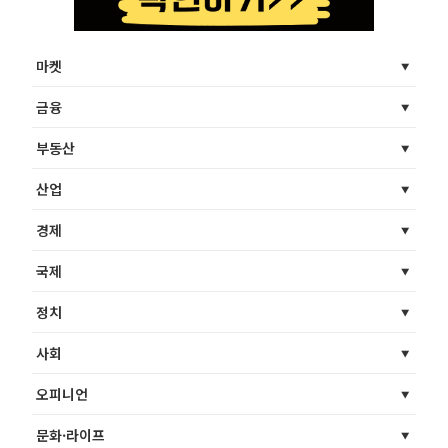
마켓
금융
부동산
산업
경제
국제
정치
사회
오피니언
문화·라이프