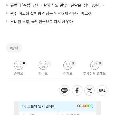
유튜버 '수탉' 납치ㆍ살해 시도 일당⋯결말은 '징역 30년' 선고
광주 여고생 살해범 신상공개…23세 장윤기 머그샷
무너진 노후, 국민연금으로 다시 세우다
#살해
0
0
0
0
좋아요
화나요
슬퍼요
추가취재 원해요