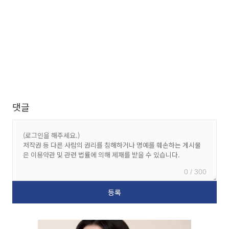
댓글
0 / 300