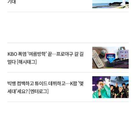
기대
KBO 폭염 '여름방학' 끝…프로야구 갈 길
멀다 [해시태그]
빅뱅 컴백하고 튜이드 데뷔하고⋯K팝 '몇
세대'세요? [엔터로그]