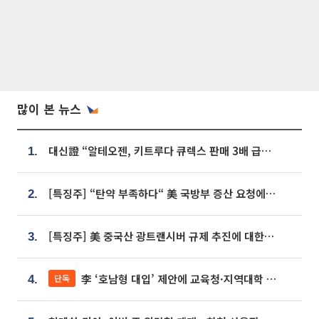
많이 본 뉴스
대신證 “알테오젠, 키트루다 큐렉스 판매 3배 급증…목표가 41만원 상향”
1.
[특징주] “탄약 부족하다“ 美 국방부 증산 요청에⋯국내 방산주 급등세
2.
[특징주] 美 중국산 광트랜시버 규제 추진에 대한광통신 등 광통신株 강세
3.
李 ‘호남형 대입’ 제안에 교육청·지역대학 서·논술형 입시 연계 '착수'
단독
4.