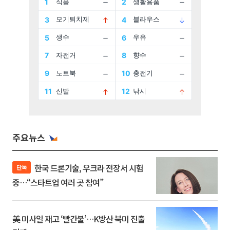
주요뉴스
한국 드론기술, 우크라 전장서 시험
단독
중…“스타트업 여러 곳 참여”
美 미사일 재고 ‘빨간불’…K방산 북미 진출