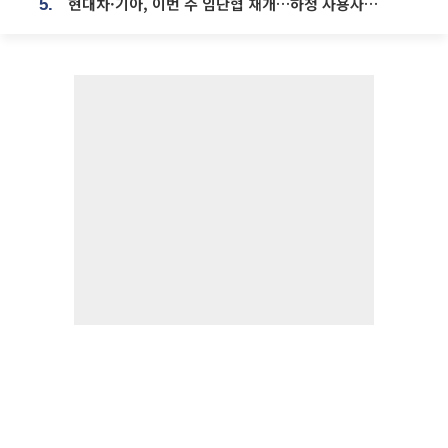
현대차·기아, 이번 주 임단협 재개…하청 사용자성 재심도 ‘변수’
5.