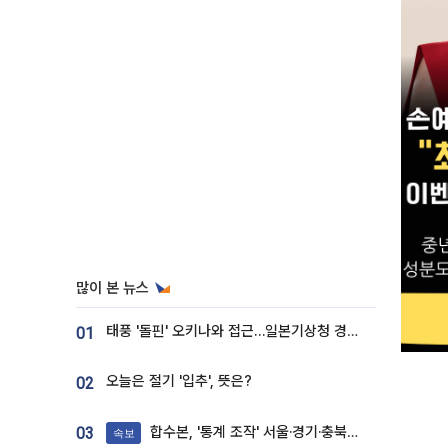
많이 본 뉴스
태풍 '돌핀' 오키나와 접근…일본기상청 경로 업데이트
01
오늘은 절기 '입추', 뜻은?
02
합수본, '통계 조작' 서울·경기·충북 선관위 등 추가 압수수색
03
속보