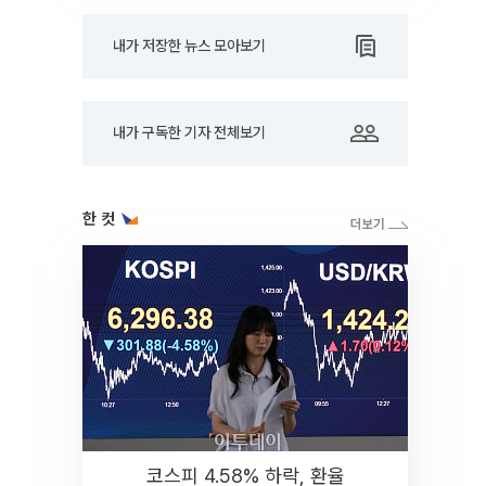
내가 저장한 뉴스 모아보기
내가 구독한 기자 전체보기
한 컷
코스피 4.58% 하락, 환율