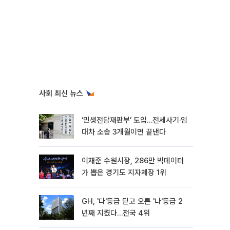
사회 최신 뉴스
‘민생전담재판부’ 도입…전세사기·임
대차 소송 3개월이면 끝낸다
이재준 수원시장, 286만 빅데이터
가 뽑은 경기도 지자체장 1위
GH, '다'등급 딛고 오른 '나'등급 2
년째 지켰다…전국 4위