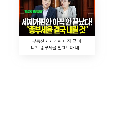
부동산 세제개편 아직 끝 아
냐? "종부세율 발표보다 내릴
것" 장기거주·양도세 전망 I 집
땅지성 I 김인만, 진미윤