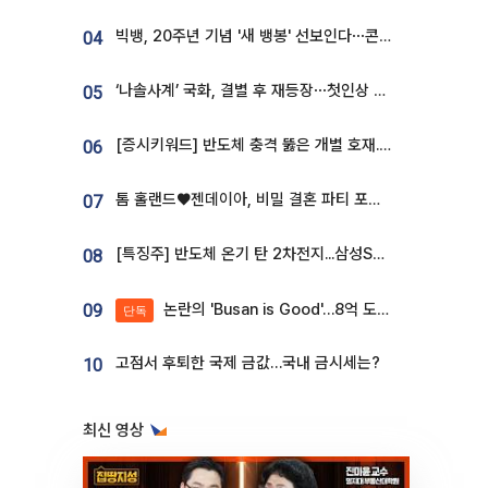
빅뱅, 20주년 기념 '새 뱅봉' 선보인다⋯콘서트 앞두고 팝업 개최
04
‘나솔사계’ 국화, 결별 후 재등장⋯첫인상 투표 휩쓸고 ‘인기녀’ 등극
05
[증시키워드] 반도체 충격 뚫은 개별 호재...포스코퓨처엠·에코프로·한화솔루션 '눈길'
06
톰 홀랜드♥젠데이아, 비밀 결혼 파티 포착⋯호텔 대관비만 9억
07
[특징주] 반도체 온기 탄 2차전지...삼성SDI, 장 초반 7% 넘게 껑충
08
논란의 'Busan is Good'…8억 도시브랜드, 용산 대통령실 CI 업체가 수행
09
단독
고점서 후퇴한 국제 금값…국내 금시세는?
10
최신 영상