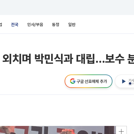
업
전국
인사/부음
동정
일반
결별 외치며 박민식과 대립…보수 
기사
구글 선호매체 추가