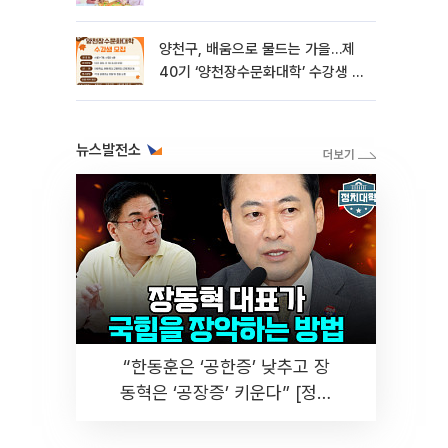
양천구, 배움으로 물드는 가을…제
40기 ‘양천장수문화대학’ 수강생 모
집
뉴스발전소
“한동훈은 ‘공한증’ 낮추고 장
동혁은 ‘공장증’ 키운다” [정치
대학]