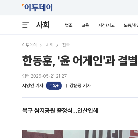
사회
법조
교육
사건/사고
노동/취
이투데이
사회
전국
한동훈, '윤 어게인'과 
입력 2026-05-21 21:27
서영인 기자
강문정 기자
구독
북구 쌈지공원 출정식…인산인해