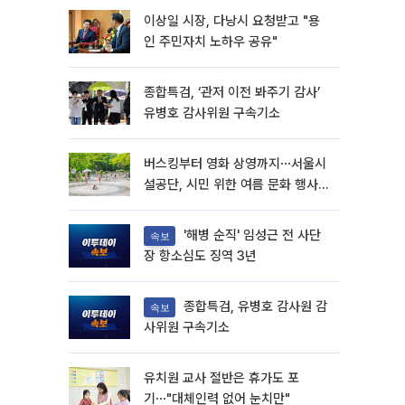
이상일 시장, 다낭시 요청받고 "용
인 주민자치 노하우 공유"
종합특검, ‘관저 이전 봐주기 감사’
유병호 감사위원 구속기소
버스킹부터 영화 상영까지⋯서울시
설공단, 시민 위한 여름 문화 행사
마련
'해병 순직' 임성근 전 사단
속보
장 항소심도 징역 3년
종합특검, 유병호 감사원 감
속보
사위원 구속기소
유치원 교사 절반은 휴가도 포
기⋯"대체인력 없어 눈치만"