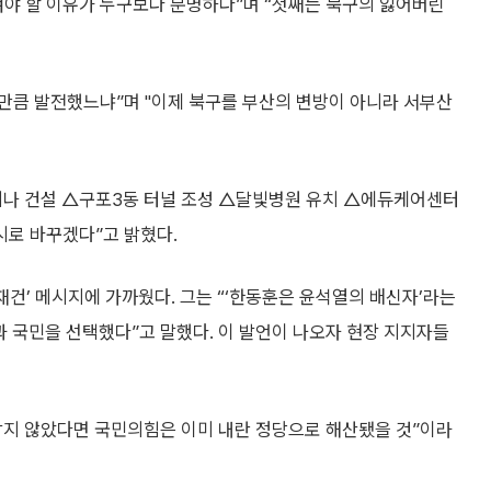
겨야 할 이유가 누구보다 분명하다”며 “첫째는 북구의 잃어버린
 만큼 발전했느냐”며 "이제 북구를 부산의 변방이 아니라 서부산
아레나 건설 △구포3동 터널 조성 △달빛병원 유치 △에듀케어센터
시로 바꾸겠다”고 밝혔다.
재건’ 메시지에 가까웠다. 그는 “‘한동훈은 윤석열의 배신자’라는
 국민을 선택했다”고 말했다. 이 발언이 나오자 현장 지지자들
 막지 않았다면 국민의힘은 이미 내란 정당으로 해산됐을 것”이라