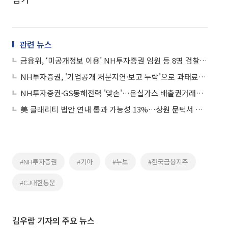
관련 뉴스
금융위, ‘미공개정보 이용’ NH투자증권 임원 등 8명 검찰 고발
NH투자증권, '기업공개 처분지연·보고 누락'으로 과태료 4400만원 부과
NH투자증권·GS동해전력 '맞손'…온실가스 배출권거래제 상호 협력
美 클래리티 법안 연내 통과 가능성 13%…상원 문턱서 제동
#NH투자증권
#기아
#누보
#한국금융지주
#CJ대한통운
김우람 기자의 주요 뉴스