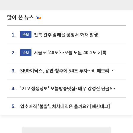
많이 본 뉴스
전북 완주 삼례읍 공장서 화재 발생
속보
1.
서울도 '40도'…오늘 노원 40.2도 기록
속보
2.
SK하이닉스, 용인·청주에 54조 투자…AI 메모리 생산기지 키운다
3.
'2TV 생생정보' 오늘방송맛집- 배우 강성진 단골! 쌀국수ㆍ푸팟퐁 커리 맛집 '블○○○'
4.
입추매직 '불발', 처서매직은 올까요? [해시태그]
5.