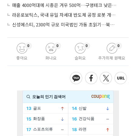
매출 4000억대에 시총은 겨우 500억…구영테크 낮은 몸값에 저가 승계 마무리
라온로보틱스, 국내 유일 차세대 반도체 공정 로봇 개발 ‘고객사 테스트 진행’
신성에스티, 2300억 규모 미국법인 가동 초읽기…북미 ESS 공략 본격화
0
0
0
0
좋아요
화나요
슬퍼요
추가취재 원해요