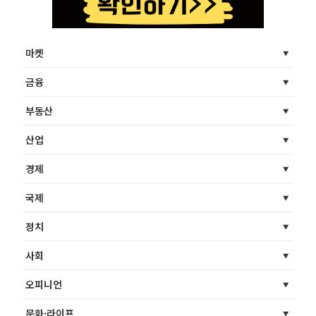
마켓
금융
부동산
산업
경제
국제
정치
사회
오피니언
문화·라이프