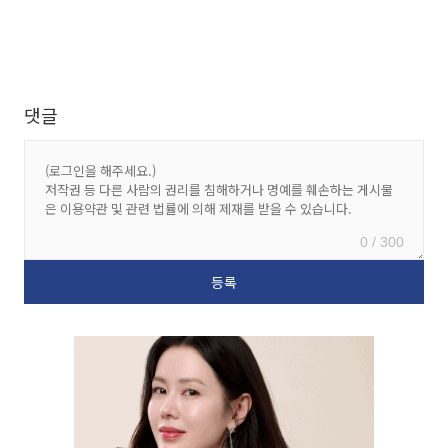
댓글
0 / 300