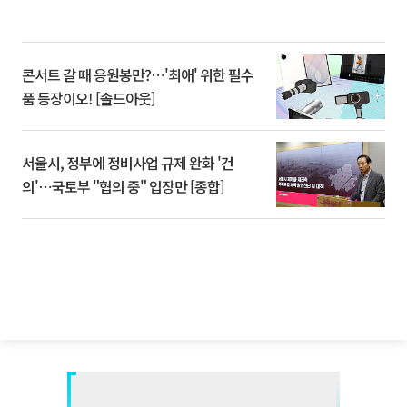
콘서트 갈 때 응원봉만?⋯'최애' 위한 필수
품 등장이오! [솔드아웃]
서울시, 정부에 정비사업 규제 완화 '건
의'⋯국토부 "협의 중" 입장만 [종합]