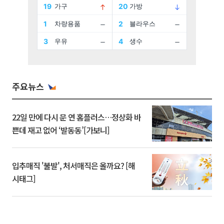
주요뉴스
22일 만에 다시 문 연 홈플러스…정상화 바
쁜데 재고 없어 ‘발동동’[가보니]
입추매직 '불발', 처서매직은 올까요? [해
시태그]