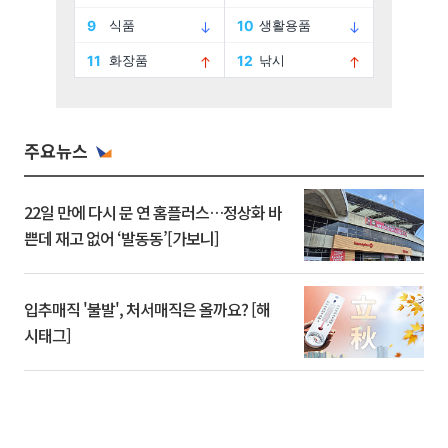
주요뉴스
22일 만에 다시 문 연 홈플러스…정상화 바
쁜데 재고 없어 ‘발동동’[가보니]
입추매직 '불발', 처서매직은 올까요? [해
시태그]