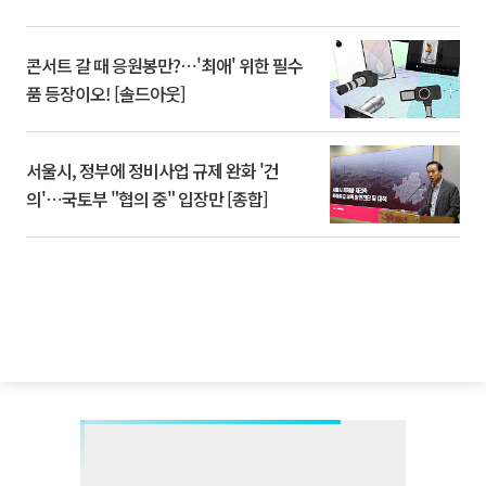
콘서트 갈 때 응원봉만?⋯'최애' 위한 필수
품 등장이오! [솔드아웃]
서울시, 정부에 정비사업 규제 완화 '건
의'⋯국토부 "협의 중" 입장만 [종합]