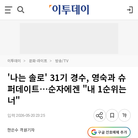
이투데이
문화·라이프
방송/TV
'나는 솔로' 31기 경수, 영숙과 슈
퍼데이트⋯순자에겐 "내 1순위는
너"
입력 2026-05-20 23:25
한은수 객원기자
구글 선호매체 추가