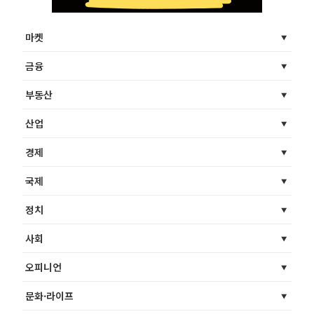
마켓
금융
부동산
산업
경제
국제
정치
사회
오피니언
문화·라이프