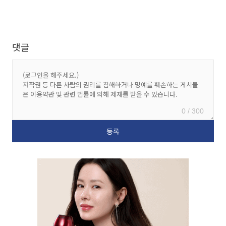
댓글
0 / 300