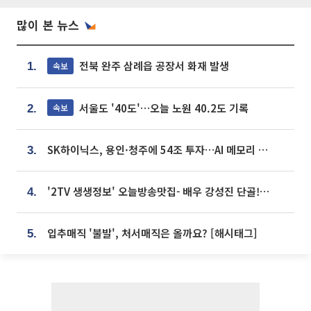
많이 본 뉴스
전북 완주 삼례읍 공장서 화재 발생
속보
1.
서울도 '40도'…오늘 노원 40.2도 기록
속보
2.
SK하이닉스, 용인·청주에 54조 투자…AI 메모리 생산기지 키운다
3.
'2TV 생생정보' 오늘방송맛집- 배우 강성진 단골! 쌀국수ㆍ푸팟퐁 커리 맛집 '블○○○'
4.
입추매직 '불발', 처서매직은 올까요? [해시태그]
5.