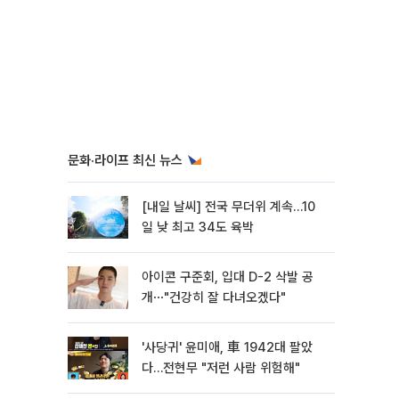
문화·라이프 최신 뉴스
[내일 날씨] 전국 무더위 계속…10
일 낮 최고 34도 육박
아이콘 구준회, 입대 D-2 삭발 공
개⋯"건강히 잘 다녀오겠다"
'사당귀' 윤미애, 車 1942대 팔았
다…전현무 "저런 사람 위험해"