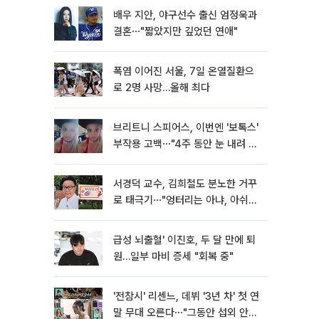
배우 지안, 야구선수 출신 엄정욱과
결혼⋯"짧았지만 깊었던 연애"
폭염 이어진 서울, 7일 온열질환으
로 2명 사망…올해 최다
브리트니 스피어스, 이번엔 '보톡스'
부작용 고백⋯"4주 동안 눈 내려 앉
아"
서경덕 교수, 김희철도 분노한 거꾸
로 태극기⋯"엉터리는 아냐, 아쉬울
뿐"
급성 뇌출혈' 이진호, 두 달 만에 퇴
원…일부 마비 증세 "회복 중"
'전참시' 리센느, 데뷔 '3년 차' 첫 연
말 무대 오른다⋯"그동안 섭외 안