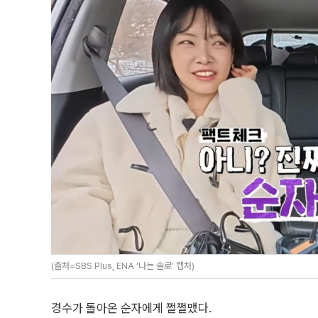
(출처=SBS Plus, ENA ‘나는 솔로’ 캡처)
경수가 돌아온 순자에게 쩔쩔맸다.