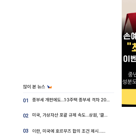
많이 본 뉴스
종부세 개편에도…1·3주택 종부세 격차 2028년부터 확대
01
미국, 가상자산 포괄 규제 속도…상원, ‘클래리티법’ 9월 절차투표 추진
02
03
이란, 미국에 호르무즈 합의 조건 제시…美 “경기 아직 안 끝나” [종합]