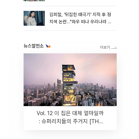
와"
김희철, '뒤집힌 태극기' 지적 후 정
치색 논란…"좌우 떠나 우리나라 국
기"
뉴스발전소
Vol. 12 이 집은 대체 얼마일까
: 슈퍼리치들의 주거지 [THE
RARE]