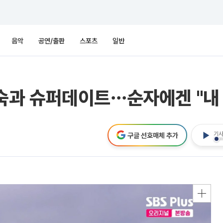
음악
공연/출판
스포츠
일반
 영숙과 슈퍼데이트⋯순자에겐 "내
기사
구글 선호매체 추가