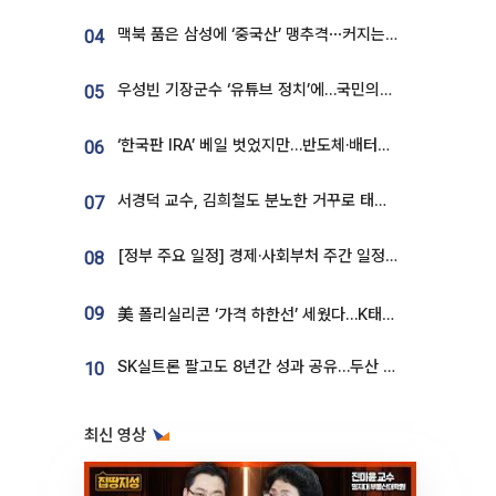
맥북 품은 삼성에 ‘중국산’ 맹추격⋯커지는 노트북 OLED 시장
04
우성빈 기장군수 ‘유튜브 정치’에…국민의힘 군의원들 집단 반발
05
‘한국판 IRA’ 베일 벗었지만…반도체·배터리 업계 “시행령이 관건”
06
서경덕 교수, 김희철도 분노한 거꾸로 태극기⋯"엉터리는 아냐, 아쉬울 뿐"
07
[정부 주요 일정] 경제·사회부처 주간 일정 (8월 10일 ~ 8월 14일)
08
09
美 폴리실리콘 ‘가격 하한선’ 세웠다…K태양광 수혜 기대
SK실트론 팔고도 8년간 성과 공유…두산 인수대금 2.3조가 끝 아냐
10
최신 영상