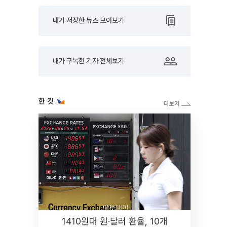
내가 저장한 뉴스 모아보기
내가 구독한 기자 전체보기
한 컷
1410원대 원·달러 환율, 10개