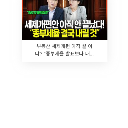
부동산 세제개편 아직 끝 아
냐? "종부세율 발표보다 내릴
것" 장기거주·양도세 전망 I 집
땅지성 I 김인만, 진미윤