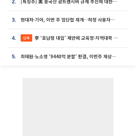
[특징주] 美 중국산 광트랜시버 규제 추진에 대한광통신 등 광통신株 강세
2.
현대차·기아, 이번 주 임단협 재개…하청 사용자성 재심도 ‘변수’
3.
李 ‘호남형 대입’ 제안에 교육청·지역대학 서·논술형 입시 연계 '착수'
단독
4.
최태원·노소영 '9440억 분할' 판결, 이번주 재상고 여부 주목
5.