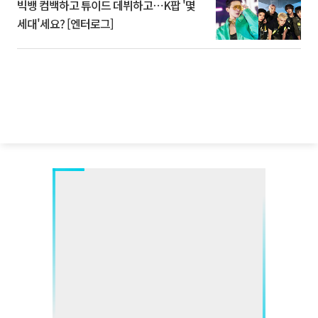
빅뱅 컴백하고 튜이드 데뷔하고⋯K팝 '몇
세대'세요? [엔터로그]