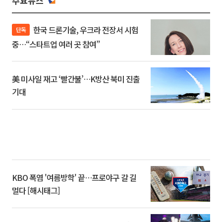
주요뉴스
한국 드론기술, 우크라 전장서 시험
단독
중…“스타트업 여러 곳 참여”
美 미사일 재고 ‘빨간불’…K방산 북미 진출
기대
KBO 폭염 '여름방학' 끝…프로야구 갈 길
멀다 [해시태그]