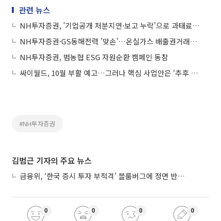
관련 뉴스
NH투자증권, '기업공개 처분지연·보고 누락'으로 과태료 4400만원 부과
NH투자증권·GS동해전력 '맞손'…온실가스 배출권거래제 상호 협력
NH투자증권, 범농협 ESG 자원순환 캠페인 동참
싸이월드, 10월 부활 예고…그러나 핵심 사업안은 ‘추후 공개’
#NH투자증권
김범근 기자의 주요 뉴스
금융위, ‘한국 증시 투자 부적격’ 블룸버그에 정면 반박…“근거 불분명”
0
0
0
0