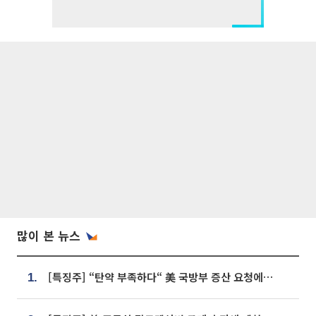
많이 본 뉴스
[특징주] “탄약 부족하다“ 美 국방부 증산 요청에⋯국내 방산주 급등세
1.