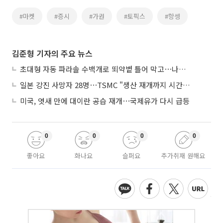
#마켓
#증시
#가권
#토픽스
#항셍
김준형 기자의 주요 뉴스
초대형 자동 파라솔 수백개로 뙤약볕 틀어 막고⋯나라별 폭염 생존법
일본 강진 사망자 28명⋯TSMC "생산 재개까지 시간 필요해"
미국, 엿새 만에 대이란 공습 재개⋯국제유가 다시 급등
0
0
0
0
좋아요
화나요
슬퍼요
추가취재 원해요