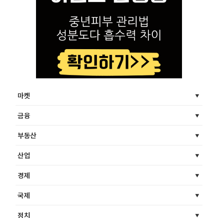
마켓
금융
부동산
산업
경제
국제
정치