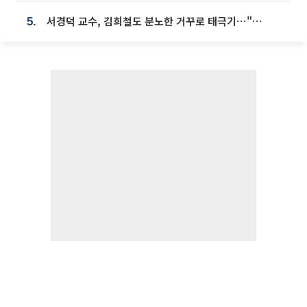
서경덕 교수, 김희철도 분노한 거꾸로 태극기⋯"엉터리는 아냐, 아쉬울 뿐"
5.