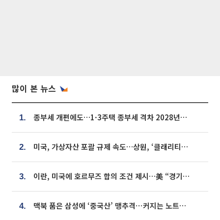
많이 본 뉴스
종부세 개편에도…1·3주택 종부세 격차 2028년부터 확대
1.
미국, 가상자산 포괄 규제 속도…상원, ‘클래리티법’ 9월 절차투표 추진
2.
이란, 미국에 호르무즈 합의 조건 제시…美 “경기 아직 안 끝나” [종합]
3.
맥북 품은 삼성에 ‘중국산’ 맹추격⋯커지는 노트북 OLED 시장
4.