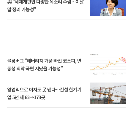
與 “세제개편안 다양한 목소리 수렴…이달
말 정리 가능성”
블룸버그 “레버리지 거품 빠진 코스피, 변
동성 최악 국면 지났을 가능성”
영업익으로 이자도 못 낸다…건설 한계기
업 5년 새 62→173곳