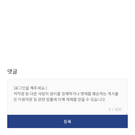
댓글
0 / 300