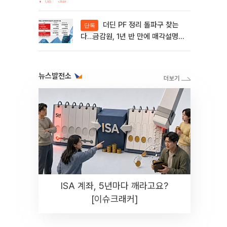
제동 걸린 SK디앤디↑
더딘 PF 정리 돌파구 찾는
단독
다…금감원, 1년 반 만에 매각설명회
재개
뉴스발전소
ISA 계좌, 5년마다 깨라고요?
[이슈크래커]