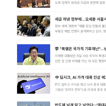
도체 업계의 성과급 지급과 관련해 일정
최근 상법·자본시장법 개정으로 기업 지
세금 꺼낸 정부에…오세훈 서울시장
정부 세제 개편에 “매물 잠김·전월세 불
부동산 해법 전쟁이 본격화하고 있다. 
드를 꺼내자 서울시는 전·월세 부담만 
李 "폭염은 국가적 기후재난"…냉
이재명 대통령은 6일 사상 최악의 폭염
안전 등 인명 피해를 막는 데 모든 행
인프라 확충 계획을 내년도 예산안에 반
中 딥시크, AI 가격 대폭 인상 
IPO 앞두고 수익성 제고 나서 중국 대표
그동안 ‘초저가 전략’으로 미국과 중국
가된다. 블룸버그통신에 따르면 딥시크는
반도체 날개 달고 날았다⋯'역대급