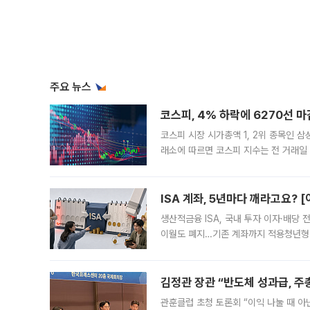
주요 뉴스
코스피, 4% 하락에 6270선 마
코스피 시장 시가총액 1, 2위 종목인 
래소에 따르면 코스피 지수는 전 거래일 대
1.81% 내린 6478.75에 출발한 코
다. 이날 오전
ISA 계좌, 5년마다 깨라고요? 
생산적금융 ISA, 국내 투자 이자·배당
이월도 폐지…기존 계좌까지 적용청년형 
는 5년마다 계좌를 해지하라는 건가요?”
편을
김정관 장관 “반도체 성과급, 
관훈클럽 초청 토론회 “이익 나눌 때 아