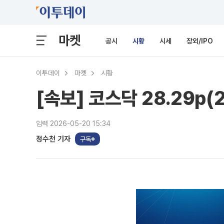
마켓
공시
시황
시세
장외/IPO
이투데이
마켓
시황
[속보] 코스닥 28.29p(2
입력 2026-05-20 15:34
정수천 기자
구독