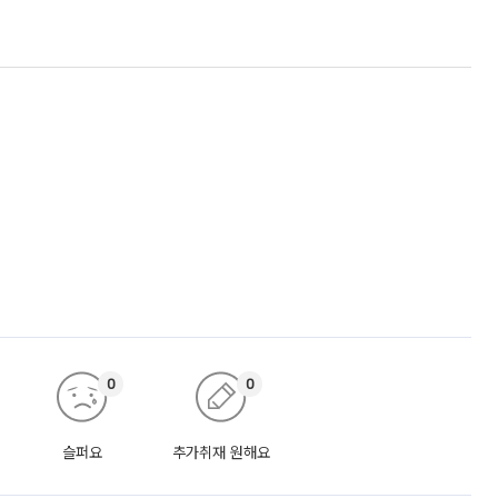
0
0
슬퍼요
추가취재 원해요