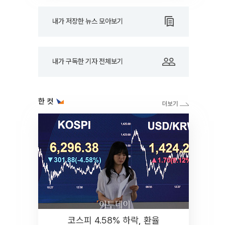
내가 저장한 뉴스 모아보기
내가 구독한 기자 전체보기
한 컷
코스피 4.58% 하락, 환율