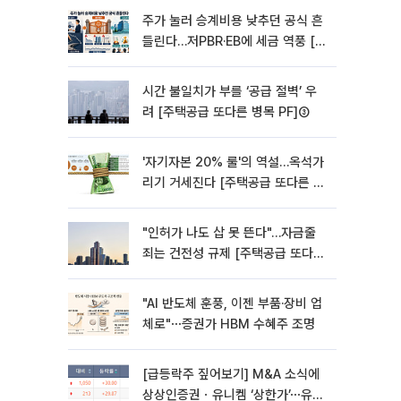
주가 눌러 승계비용 낮추던 공식 흔
들린다…저PBR·EB에 세금 역풍 [기
업승계 대전환]
시간 불일치가 부를 ‘공급 절벽’ 우
려 [주택공급 또다른 병목 PF]③
'자기자본 20% 룰'의 역설…옥석가
리기 거세진다 [주택공급 또다른 병
목 PF] ②
"인허가 나도 삽 못 뜬다"…자금줄
죄는 건전성 규제 [주택공급 또다른
병목 PF]①
"AI 반도체 훈풍, 이젠 부품·장비 업
체로"⋯증권가 HBM 수혜주 조명
[급등락주 짚어보기] M&A 소식에
상상인증권ㆍ유니켐 ‘상한가’⋯유증