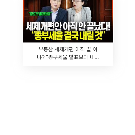
부동산 세제개편 아직 끝 아
냐? "종부세율 발표보다 내릴
것" 장기거주·양도세 전망 I 집
땅지성 I 김인만, 진미윤