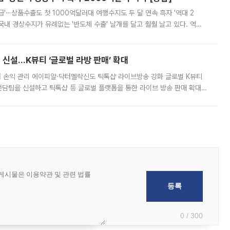
급'⋯상품수출도 첫 1000억달러대 여행수지도 두 달 연속 흑자 '역대 2
국내 경상수지가 유례없는 '반도체 수출' 날개를 달고 훨훨 날고 있다. 역대
경상수지 뿐 아니라 상반기 경상수지 흑자도 2000억달러에 근접하며 사상 최
신설…K뷰티 ‘글로벌 라방 판매’ 확대
터 손익 관리 에이피알·닥터멜락신도 틱톡샵 라이브방송 강화 글로벌 K뷰티
담팀을 신설하고 틱톡샵 등 글로벌 플랫폼을 통한 라이브 방송 판매 확대에
급하는 데서 한발 더 나아가 방송 기획과 상품 구성, 출연자 섭외, 손익
0 / 300