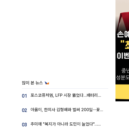
많이 본 뉴스
포스코퓨처엠, LFP 시장 뚫었다…배터리사와 대규모 장기 공급 합의
01
아옳이, 한의사 김형배와 벌써 200일⋯꽃다발 들고 "프러포즈 아냐"
02
추미애 "복지가 아니라 도민이 늘었다"…재정난 책임론 정면돌파
03