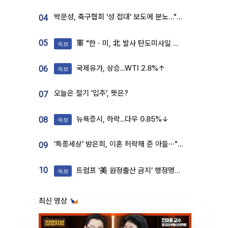
박문성, 축구협회 '성 접대' 보도에 분노…"다 말아먹으려고 작정했나"
04
05
軍 "한ㆍ미, 北 발사 탄도미사일 제원 정밀분석 중"
속보
국제유가, 상승...WTI 2.8%↑
06
속보
오늘은 절기 '입추', 뜻은?
07
뉴욕증시, 하락...다우 0.85%↓
08
속보
'특종세상' 방은희, 이혼 허락해 준 아들⋯"너무 잘 커줬다" 오열
09
10
트럼프 ‘美 원정출산 금지’ 행정명령 서명
속보
최신 영상