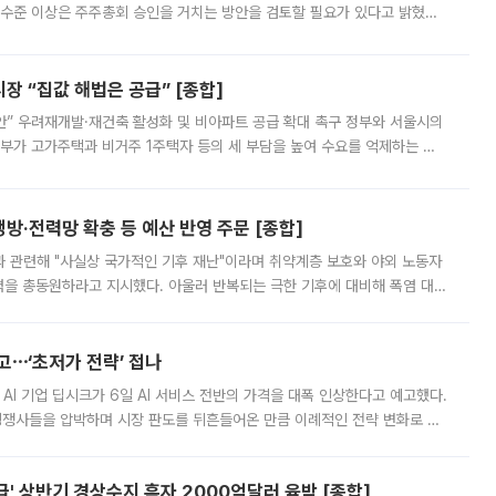
 수준 이상은 주주총회 승인을 거치는 방안을 검토할 필요가 있다고 밝혔다.
배구조와 주주권 강화 논의가 이어지는 가운데, 핵심 연구인력에 대한
 “집값 해법은 공급” [종합]
안” 우려재개발·재건축 활성화 및 비아파트 공급 확대 촉구 정부와 서울시의
정부가 고가주택과 비거주 1주택자 등의 세 부담을 높여 수요를 억제하는 카
키울 것이라며 세금이 아닌 공급이 근본적인 처방이라고 전면 반박했다.
방·전력망 확충 등 예산 반영 주문 [종합]
과 관련해 "사실상 국가적인 기후 재난"이라며 취약계층 보호와 야외 노동자
정력을 총동원하라고 지시했다. 아울러 반복되는 극한 기후에 대비해 폭염 대응
영하는 방안도 검토하라고 주문했다. 이 대통령은 이날 폭염·가뭄 대
예고⋯‘초저가 전략’ 접나
 AI 기업 딥시크가 6일 AI 서비스 전반의 가격을 대폭 인상한다고 예고했다.
 경쟁사들을 압박하며 시장 판도를 뒤흔들어온 만큼 이례적인 전략 변화로 평
 이날 공지를 통해 구체적인 인상 폭은 공개하지 않았지만 상당한 수
' 상반기 경상수지 흑자 2000억달러 육박 [종합]