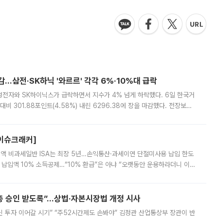
감…삼전·SK하닉 '와르르' 각각 6%·10%대 급락
삼성전자와 SK하이닉스가 급락하면서 지수가 4% 넘게 하락했다. 6일 한국거
비 301.88포인트(4.58%) 내린 6296.38에 장을 마감했다. 전장보다
스피는 장중 한때 6550.94까지 오르기도 했으나 6238.32까지 밀리기도 했
[이슈크래커]
 전액 비과세일반 ISA는 최장 5년…손익통산·과세이연 단절미사용 납입 한도
납입액 10% 소득공제…“10% 환급”은 아냐 “오랫동안 운용하라더니 이제
 ‘만능 절세 통장’으로 불리는 개인종합자산관리계좌(ISA)가 두 갈래로 개
주총 승인 받도록”…상법·자본시장법 개정 시사
닌 투자 이어갈 시기” “주52시간제도 손봐야” 김정관 산업통상부 장관이 반