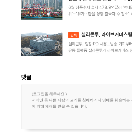
6월 상품수지 흑자 478.9억달러 '역대
위'⋯"유가ㆍ환율 영향 출국자 수 감소" 
급 수출 호조가 매달 이어지면서 6월 
대 기
실리콘투, 라이브커머스팀 
단독
실리콘투, 팀장·PD 채용…방송 기획부
유통 플랫폼 실리콘투가 라이브커머스 전
나섰다. 국내 화장품을 해외 유통망에 공
댓글