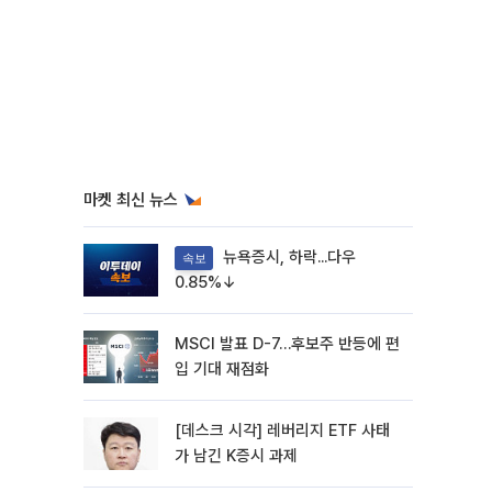
마켓 최신 뉴스
뉴욕증시, 하락...다우
속보
0.85%↓
MSCI 발표 D-7…후보주 반등에 편
입 기대 재점화
[데스크 시각] 레버리지 ETF 사태
가 남긴 K증시 과제