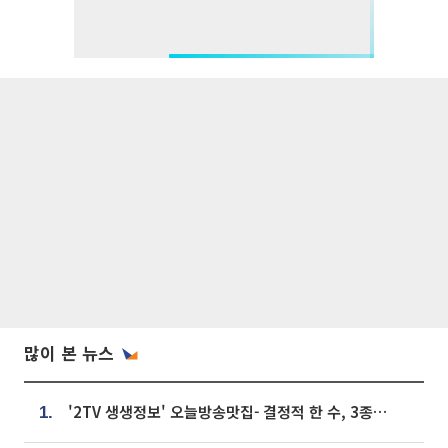
많이 본 뉴스
'2TV 생생정보' 오늘방송맛집- 결정적 한 수, 3종 메밀면! 메밀 소바 맛집 '의○○○○'
1.