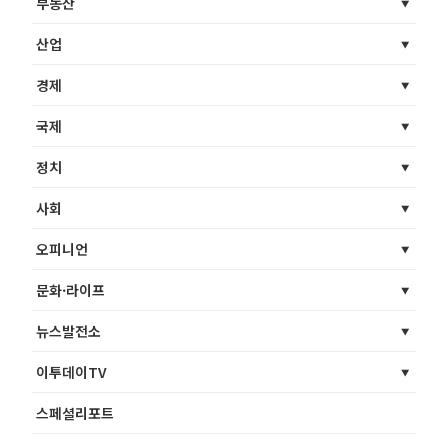
부동산
산업
경제
국제
정치
사회
오피니언
문화·라이프
뉴스발전소
이투데이TV
스페셜리포트