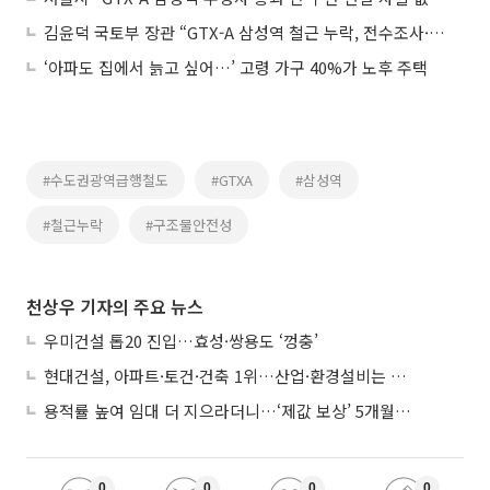
김윤덕 국토부 장관 “GTX-A 삼성역 철근 누락, 전수조사·감사 착수”
‘아파도 집에서 늙고 싶어…’ 고령 가구 40%가 노후 주택
#수도권광역급행철도
#GTXA
#삼성역
#철근누락
#구조물안전성
천상우 기자의 주요 뉴스
우미건설 톱20 진입…효성·쌍용도 ‘껑충’
현대건설, 아파트·토건·건축 1위…산업·환경설비는 삼성E&A
용적률 높여 임대 더 지으라더니…‘제값 보상’ 5개월째 국회에 발목
0
0
0
0