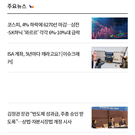
주요뉴스
코스피, 4% 하락에 6270선 마감…삼전
·SK하닉 '와르르' 각각 6%·10%대 급락
ISA 계좌, 5년마다 깨라고요? [이슈크래
커]
김정관 장관 “반도체 성과급, 주총 승인 받
도록”…상법·자본시장법 개정 시사