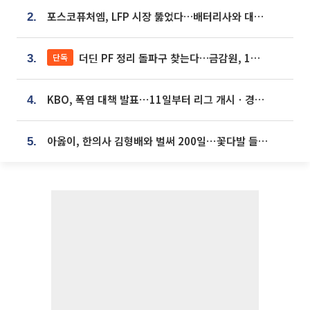
포스코퓨처엠, LFP 시장 뚫었다…배터리사와 대규모 장기 공급 합의
2.
더딘 PF 정리 돌파구 찾는다…금감원, 1년 반 만에 매각설명회 재개
단독
3.
KBO, 폭염 대책 발표⋯11일부터 리그 개시ㆍ경기 오후 7시 시작
4.
아옳이, 한의사 김형배와 벌써 200일⋯꽃다발 들고 "프러포즈 아냐"
5.