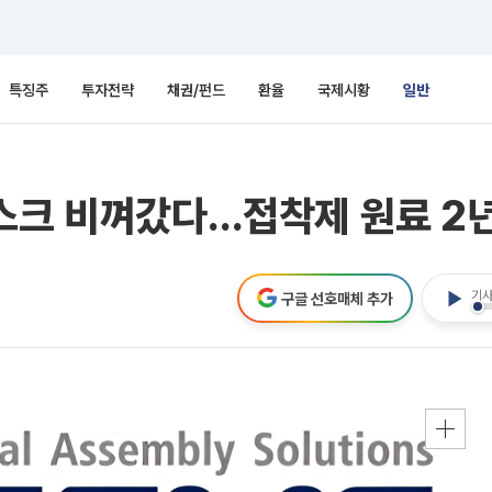
특징주
투자전략
채권/펀드
환율
국제시황
일반
리스크 비껴갔다…접착제 원료 2
기사
구글 선호매체 추가