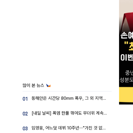
많이 본 뉴스
동해안은 시간당 80㎜ 폭우, 그 외 지역은 폭염…‘극과 극 날씨’
01
[내일 날씨] 폭염 한풀 꺾여도 무더위 계속⋯동해안 이틀 연속 비
02
임영웅, 어느덧 데뷔 10주년⋯"가진 것 없던 시절, 내 앞엔 20명의 팬뿐"
03