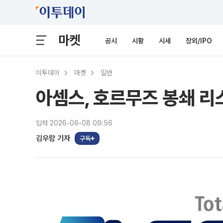
마켓
공시
시황
시세
장외/IPO
이투데이
마켓
일반
아셈스, 호르무즈 봉쇄 
입력 2026-06-08 09:56
김우람 기자
구독