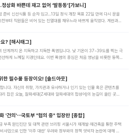
…정상화 바쁜데 재고 없어 ‘발동동’[가보니]
준비 신선식품 등 순차 입고…13일 정식 개장 목표 22일 만에 다시 문을
오전부터 직원들은 비어 있는 진열대를 채우느라 바쁘게 움직였다. 계란과
리를 잡기 시작했지만, 매장 곳곳엔 여전히 텅 빈 매대가 먼저 눈에 들어왔
까요? [해시태그]
’의 단계까지 온 지독하고 지독한 폭염입니다. 낮 기온이 37~39도를 찍는 극
 선선하게 느껴질 지경인데요. 이번 폭염의 중심은 처음 영남을 비롯한 동쪽
 북서풍이 산맥을 넘어 영남 쪽으로 내려오면서 뜨겁고 건조해졌는데요.
 위한 필수품 등장이오! [솔드아웃]
합니다. 자신의 취향, 가치관과 유사하거나 인기 있는 인물 혹은 콘텐츠를
'가 자리 잡은 오늘, 잘파세대(Z세대와 알파세대의 합성어)의 눈길이 쏠린 곳은
리는 공연장. 응원봉만큼이나 눈에 띄는 게 있습니다. 공연이 시작되기
 '건의'⋯국토부 "협의 중" 입장만 [종합]
급 부족 원인진단 및 대책 관련 브리핑 서울시가 재개발·재건축을 통한 주택
비사업으로 인한 '이주 대란' 우려와 정부와의 정책 엇박자 논란에 대해 정