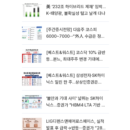
美 ‘232조 하이브리드 제재’ 임박…
K-태양광, 불확실성 털고 날개 다나
[주간증시전망] 다음주 코스피
6000~7000⋯“外人 수급은 정책
이 변수”
[베스트&워스트] 코스닥 10% 급반
등…본느, 최대주주 변경 기대에
270% 폭등
[베스트&워스트] 삼성전자·SK하이
닉스 밀린 한 주…상상인증권은
85% 급등
'불안과 기대 사이' 널뛰는 SK하이
닉스…증권가 "HBM4·LTA 기반 펀
터멘털 견고"
LIG디펜스앤에어로스페이스, 실적
발표 후 급락→반등⋯증권가 “28년