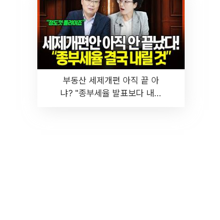
부동산 세제개편 아직 끝 아
냐? "종부세율 발표보다 내릴
것" 장기거주·양도세 전망 I 집
땅지성 I 김인만, 진미윤