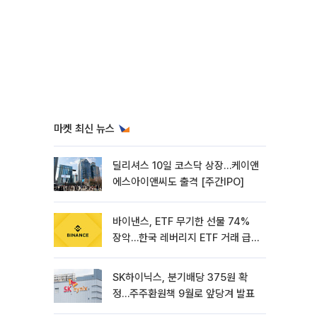
마켓 최신 뉴스
딜리셔스 10일 코스닥 상장…케이앤
에스아이앤씨도 출격 [주간IPO]
바이낸스, ETF 무기한 선물 74%
장악…한국 레버리지 ETF 거래 급
증 [e가상자산]
SK하이닉스, 분기배당 375원 확
정…주주환원책 9월로 앞당겨 발표