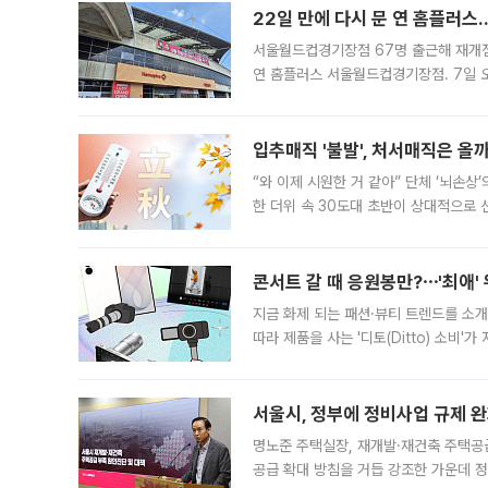
22일 만에 다시 문 연 홈플러스
서울월드컵경기장점 67명 출근해 재개점 
연 홈플러스 서울월드컵경기장점. 7일 
우유, 과일 같은 신선식품이 차근차근 자
입추매직 '불발', 처서매직은 올
“와 이제 시원한 거 같아” 단체 ‘뇌손상
한 더위 속 30도대 초반이 상대적으로
지역에 있었습니다. 7월 말에는 서풍과
콘서트 갈 때 응원봉만?⋯'최애'
지금 화제 되는 패션·뷰티 트렌드를 소개
따라 제품을 사는 '디토(Ditto) 소비
어디일까요? 아이돌 콘서트 시작을 기다
서울시, 정부에 정비사업 규제 완화
명노준 주택실장, 재개발·재건축 주택공
공급 확대 방침을 거듭 강조한 가운데 정