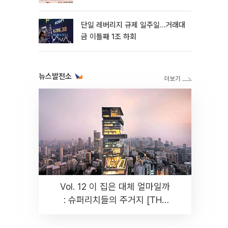
까지 튼튼”
단일 레버리지 규제 일주일…거래대
금 이틀째 1조 하회
뉴스발전소
Vol. 12 이 집은 대체 얼마일까
: 슈퍼리치들의 주거지 [THE
RARE]