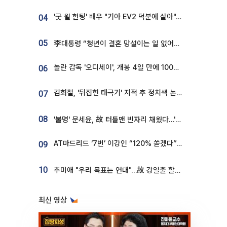
'굿 윌 헌팅' 배우 "기아 EV2 덕분에 살아"…교통사고 후 안전성 극찬
04
05
李대통령 “청년이 결혼 망설이는 일 없어야...제도상 불이익 조사”
놀란 감독 '오디세이', 개봉 4일 만에 100만 돌파⋯'왕사남' 보다 빠르다
06
김희철, '뒤집힌 태극기' 지적 후 정치색 논란…"좌우 떠나 우리나라 국기"
07
08
'불명' 문세윤, 故 터틀맨 빈자리 채웠다…'거북이' 눈물의 최종 우승
AT마드리드 ‘7번’ 이강인 “120% 쏟겠다”⋯시메오네 감독 “필요한 선수”
09
10
추미애 "우리 목표는 연대"…故 강일출 할머니 흉상 제막
최신 영상