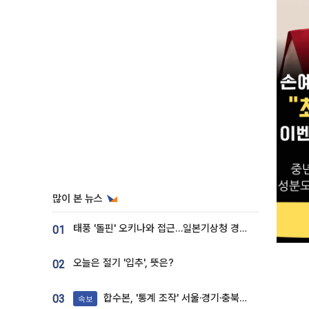
많이 본 뉴스
태풍 '돌핀' 오키나와 접근…일본기상청 경로 업데이트
01
오늘은 절기 '입추', 뜻은?
02
합수본, '통계 조작' 서울·경기·충북 선관위 등 추가 압수수색
03
속보