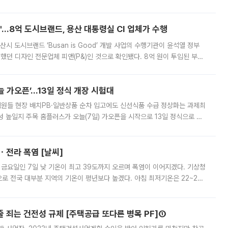
다시 부각되고 있다. 7일 금융투자업계에 따르면 MSCI는 한국시간으로 오는
od'…8억 도시브랜드, 용산 대통령실 CI 업체가 수행
시 도시브랜드 ‘Busan is Good’ 개발 사업의 수행기관이 윤석열 정부
여했던 디자인 전문업체 피앤(P&)인 것으로 확인됐다. 8억 원이 투입된 부산
 부족과 디자인 정체성 논란에 휩싸였던 만큼, 사업 선정 과정과 결과물에
 가오픈’...13일 정식 개장 시험대
.직원들 현장 배치PB·일반상품 순차 입고에도 신선식품 수급 정상화는 과제최
 높일지 주목 홈플러스가 오늘(7일) 가오픈을 시작으로 13일 정식으로 재
직원들이 현장 배치되고, PB 상품과 함께 일반 상품 납품도 순차적으로 진행
ㆍ전라 폭염 [날씨]
 금요일인 7일 낮 기온이 최고 39도까지 오르며 폭염이 이어지겠다. 기상청
로 전국 대부분 지역의 기온이 평년보다 높겠다. 아침 최저기온은 22~27
 대부분 지역에 폭염특보가 발효된 가운데 최고체감온도는 35도 안팎까지 올라
줄 죄는 건전성 규제 [주택공급 또다른 병목 PF]①