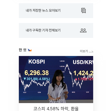
내가 저장한 뉴스 모아보기
내가 구독한 기자 전체보기
한 컷
코스피 4.58% 하락, 환율