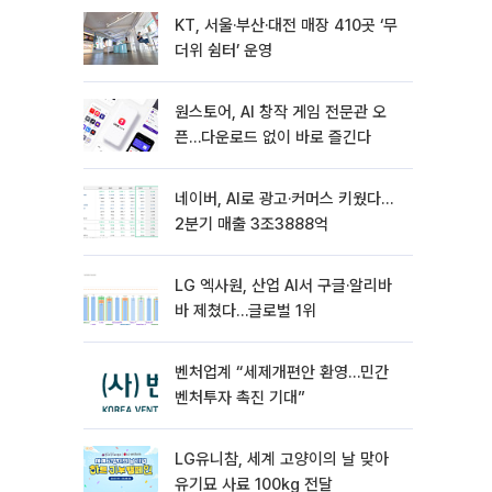
KT, 서울·부산·대전 매장 410곳 ‘무
더위 쉼터’ 운영
원스토어, AI 창작 게임 전문관 오
픈…다운로드 없이 바로 즐긴다
네이버, AI로 광고·커머스 키웠다…
2분기 매출 3조3888억
LG 엑사원, 산업 AI서 구글·알리바
바 제쳤다…글로벌 1위
벤처업계 “세제개편안 환영…민간
벤처투자 촉진 기대”
LG유니참, 세계 고양이의 날 맞아
유기묘 사료 100kg 전달