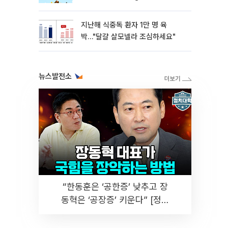
지난해 식중독 환자 1만 명 육
박…"달걀 살모넬라 조심하세요"
뉴스발전소
“한동훈은 ‘공한증’ 낮추고 장
동혁은 ‘공장증’ 키운다” [정치
대학]