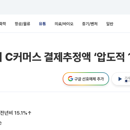
화학
항공/물류
유통
의료/바이오
중기/벤처
일반
 C커머스 결제추정액 ‘압도적 
기사
구글 선호매체 추가
.전년비 15.1%↑
순