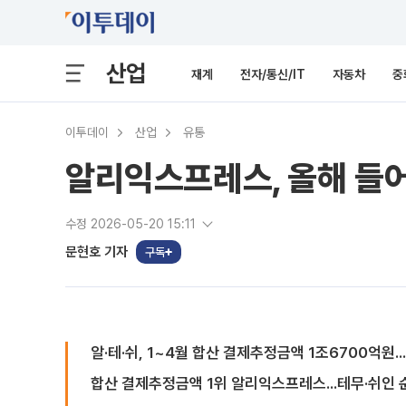
산업
재계
전자/통신/IT
자동차
중
이투데이
산업
유통
알리익스프레스, 올해 들어
수정 2026-05-20 15:11
문현호 기자
구독
알·테·쉬, 1~4월 합산 결제추정금액 1조6700억원..
합산 결제추정금액 1위 알리익스프레스...테무·쉬인 