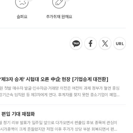
슬퍼요
추가취재 원해요
제3자 승계’ 시험대 오른 中企 현장 [기업승계 대전환]
지원 첫발 매수자 발굴·인수자금·거래망 이전은 여전히 과제 정부가 혈연 중심
장기근속 임직원 등 제3자에게 연다. 후계자를 찾지 못한 중소기업이 폐업
해 기술과 일자리를 남기도록 하겠다는 취지다. 다만 세금 감면만으로 거래를
에 편입 기대 재점화
월 정기 리뷰 발표가 일주일 앞으로 다가오면서 편출입 후보 종목에 관심이
 시가총액이 크게 흔들렸지만 저점 이후 주가가 상당 부분 회복되면서 편입