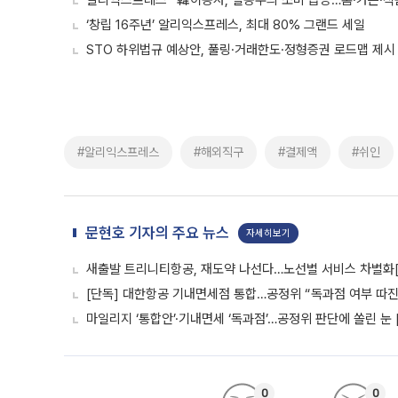
알리익스프레스 “韓이용자, 실용주의 소비 급증…홈·가든·식
‘창립 16주년’ 알리익스프레스, 최대 80% 그랜드 세일
STO 하위법규 예상안, 풀링·거래한도·정형증권 로드맵 제시
#알리익스프레스
#해외직구
#결제액
#쉬인
문현호 기자의 주요 뉴스
자세히보기
새출발 트리니티항공, 재도약 나선다…노선별 서비스 차별화
[단독] 대한항공 기내면세점 통합…공정위 “독과점 여부 따진다
마일리지 ‘통합안’·기내면세 ‘독과점’…공정위 판단에 쏠린 눈 
0
0