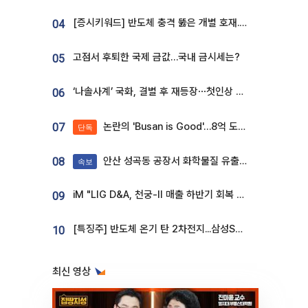
[증시키워드] 반도체 충격 뚫은 개별 호재...포스코퓨처엠·에코프로·한화솔루션 '눈길'
04
고점서 후퇴한 국제 금값…국내 금시세는?
05
‘나솔사계’ 국화, 결별 후 재등장⋯첫인상 투표 휩쓸고 ‘인기녀’ 등극
06
논란의 'Busan is Good'…8억 도시브랜드, 용산 대통령실 CI 업체가 수행
07
단독
안산 성곡동 공장서 화학물질 유출 사고 발생
08
속보
iM "LIG D&A, 천궁-II 매출 하반기 회복 전망…방산 톱픽 유지"
09
[특징주] 반도체 온기 탄 2차전지...삼성SDI, 장 초반 7% 넘게 껑충
10
최신 영상