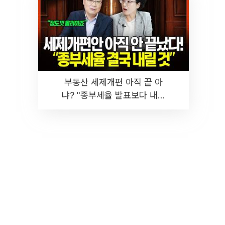
부동산 세제개편 아직 끝 아
냐? "종부세율 발표보다 내릴
것" 장기거주·양도세 전망 I 집
땅지성 I 김인만, 진미윤