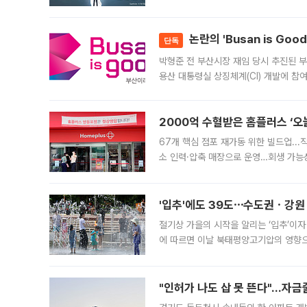
가능성과 지수 추종 자금 유입 기대가 
논란의 'Busan is Go
단독
박형준 전 부산시장 재임 당시 추진된 부산
용산 대통령실 상징체계(CI) 개발에 참
도시브랜드 사업이 공개 이후 시민 공감
2000억 수혈받은 홈플러스 ‘오늘
67개 핵심 점포 재가동 위한 빌드업..
소 인력·압축 매장으로 운영…회생 가능성
영업을 시작한다. 핵심 점포 67개에는 
'입추'에도 39도⋯수도권ㆍ강원
절기상 가을의 시작을 알리는 ‘입추’이자
에 따르면 이날 북태평양고기압의 영향으
도, 낮 최고기온은 31~39도로, 전국
"인허가 나도 삽 못 뜬다"…자금