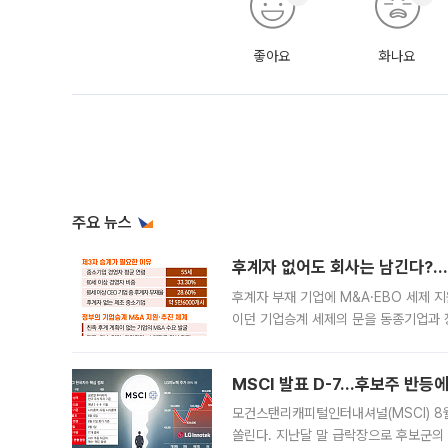
좋아요
화나요
주요 뉴스
후계자 없어도 회사는 남긴다?…‘
후계자 부재 기업에 M&A·EBO 세제 
이던 기업승계 세제의 문을 동종기업과 
대신 M&A나 임직원 인수(EBO)를 통
늘
MSCI 발표 D-7…후보주 반등
모건스탠리캐피털인터내셔널(MSCI) 8
쏠린다. 지난달 말 급락장으로 후보군의