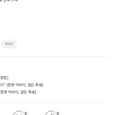
품 반복 구매”
#테무
[종합]
” [합병 막바지, 걸린 족쇄]
[합병 막바지, 걸린 족쇄]
0
0