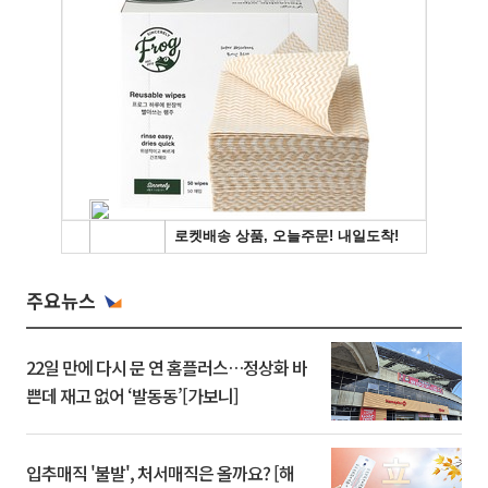
주요뉴스
22일 만에 다시 문 연 홈플러스…정상화 바
쁜데 재고 없어 ‘발동동’[가보니]
입추매직 '불발', 처서매직은 올까요? [해