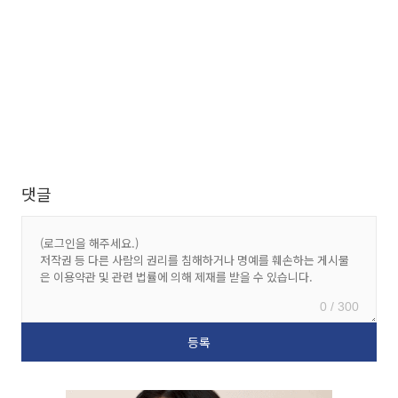
댓글
0 / 300