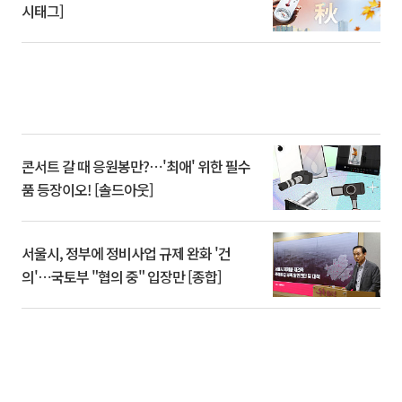
시태그]
콘서트 갈 때 응원봉만?⋯'최애' 위한 필수
품 등장이오! [솔드아웃]
서울시, 정부에 정비사업 규제 완화 '건
의'⋯국토부 "협의 중" 입장만 [종합]