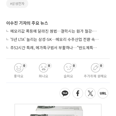
#삼성전자
이수진 기자의 주요 뉴스
메모리값 폭등에 달라진 셈법…갤럭시는 원가 절감·아이폰은 서비스 확대
‘5년 LTA’ 늘리는 삼성·SK…메모리 수주산업 전환 속 다른 셈법
주52시간 특례, 메가특구법서 부활하나…“반도체특별법 담겨야”
0
0
0
0
좋아요
화나요
슬퍼요
추가취재 원해요