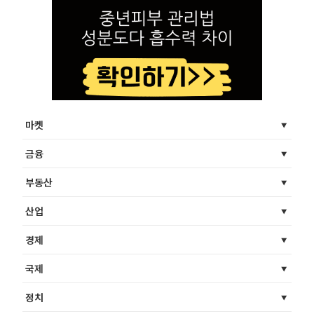
마켓
금융
부동산
산업
경제
국제
정치