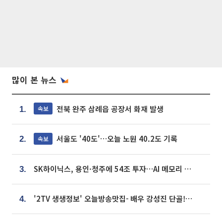
많이 본 뉴스
전북 완주 삼례읍 공장서 화재 발생
속보
1.
서울도 '40도'…오늘 노원 40.2도 기록
속보
2.
SK하이닉스, 용인·청주에 54조 투자…AI 메모리 생산기지 키운다
3.
'2TV 생생정보' 오늘방송맛집- 배우 강성진 단골! 쌀국수ㆍ푸팟퐁 커리 맛집 '블○○○'
4.