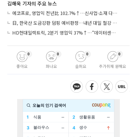
김해욱 기자의 주요 뉴스
에코프로, 영업익 전년比 102.7%↑…신사업·소재 다각화 박차
日, 한국산 도금강판 덤핑 예비판정…내년 대일 철강 수출 ‘빨간불’
HD현대일렉트릭, 2분기 영업익 37%↑…“데이터센터 사업, 새로운 성장 축”
0
0
0
0
좋아요
화나요
슬퍼요
추가취재 원해요