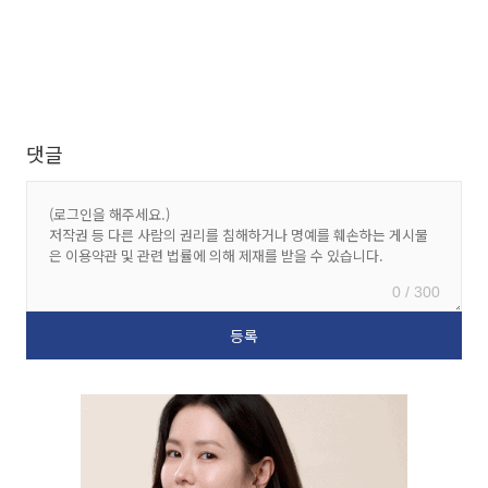
댓글
0 / 300