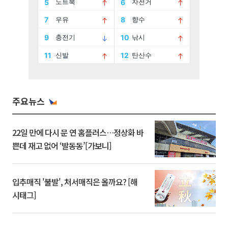
주요뉴스
22일 만에 다시 문 연 홈플러스…정상화 바
쁜데 재고 없어 ‘발동동’[가보니]
입추매직 '불발', 처서매직은 올까요? [해
시태그]