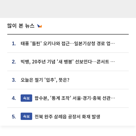
많이 본 뉴스
태풍 '돌핀' 오키나와 접근…일본기상청 경로 업데이트
1.
빅뱅, 20주년 기념 '새 뱅봉' 선보인다⋯콘서트 앞두고 팝업 개최
2.
오늘은 절기 '입추', 뜻은?
3.
합수본, '통계 조작' 서울·경기·충북 선관위 등 추가 압수수색
속보
4.
전북 완주 삼례읍 공장서 화재 발생
속보
5.