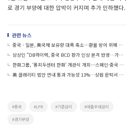
로 경기 부양에 대한 압박이 커지며 추가 인하했다.
관련 뉴스
중국ㆍ일본, 美국채 보유량 대폭 축소⋯환율 방어 위해 달러자산 매각
상상인 "DB하이텍, 중국 BCD 판가 인상 본격 반영…가격 상승 사이클 기대"
한화그룹, ‘퐁피두센터 한화’ 개관식 개최⋯스페인·중국 이어 세 번째
美 클래리티 법안 연내 통과 가능성 13%…상원 문턱서 제동
#중국
#LPR
#기준금리
#대출우대금리
#경기부양