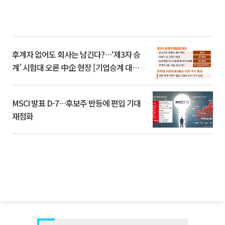
후계자 없어도 회사는 남긴다?…‘제3자 승
계’ 시험대 오른 中企 현장 [기업승계 대전
환]
MSCI 발표 D-7…후보주 반등에 편입 기대
재점화