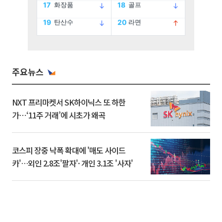
주요뉴스
NXT 프리마켓서 SK하이닉스 또 하한
가⋯‘11주 거래’에 시초가 왜곡
코스피 장중 낙폭 확대에 '매도 사이드
카'…외인 2.8조'팔자'· 개인 3.1조 '사자'