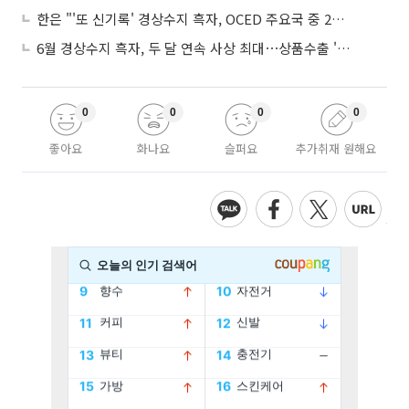
한은 "'또 신기록' 경상수지 흑자, OCED 주요국 중 2위⋯반도체 수출 효과"
6월 경상수지 흑자, 두 달 연속 사상 최대⋯상품수출 '첫 1000억달러' 상회
0
0
0
0
좋아요
화나요
슬퍼요
추가취재 원해요