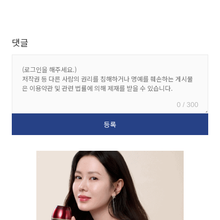
댓글
0 / 300