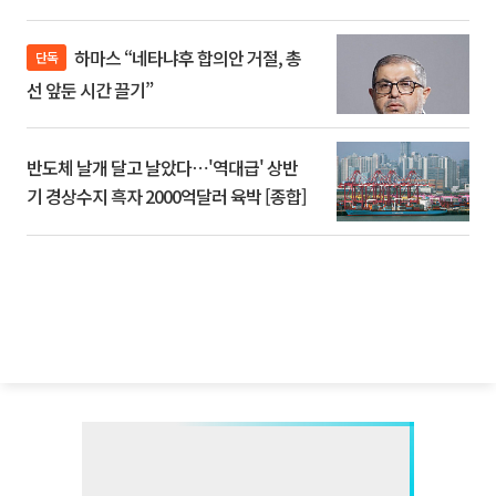
하마스 “네타냐후 합의안 거절, 총
단독
선 앞둔 시간 끌기”
반도체 날개 달고 날았다⋯'역대급' 상반
기 경상수지 흑자 2000억달러 육박 [종합]