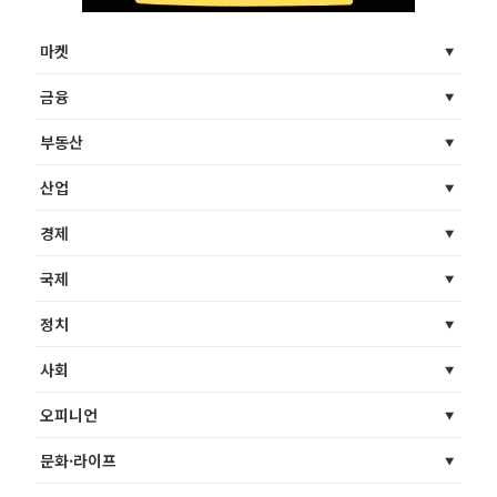
마켓
금융
부동산
산업
경제
국제
정치
사회
오피니언
문화·라이프