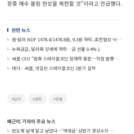
장중 매수 쏠림 현상을 제한할 것"이라고 언급했다.
관련 뉴스
원·달러 NDF 1478.4/1478.8원, 9.3원 하락..휴전협상 낙관론
뉴욕금값, 달러화 강세에 하락…금 선물 0.4%↓
써클 CEO "원화 스테이블코인 잠재력 충분⋯직접 발행은 안할 것"
테더ㆍ써클, 엇갈린 스테이블코인 2분기 실적
#달러
#원화
#환율
배근미 기자의 주요 뉴스
반도체 날개 달고 날았다⋯'역대급' 상반기 경상수지 흑자 2000억달러 육박