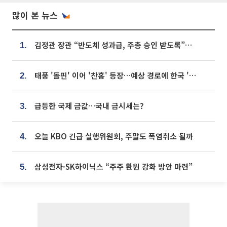
많이 본 뉴스
김정관 장관 “반도체 성과급, 주총 승인 받도록”…상법·자본시장법 개정 시사
1.
태풍 '돌핀' 이어 '찬홈' 등장…예상 경로에 한국 '한숨'
2.
급등한 국제 금값…국내 금시세는?
3.
오늘 KBO 긴급 실행위원회, 주말도 폭염취소 될까
4.
삼성전자·SK하이닉스 “주주 환원 강화 방안 마련”
5.