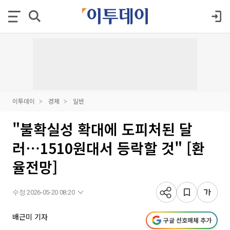
이투데이
경제
일반
"불확실성 확대에 도피처된 달
러⋯1510원대서 등락할 것" [환
율전망]
수정 2026-05-20 08:20
배근미 기자
구글 선호매체 추가