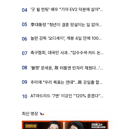
'굿 윌 헌팅' 배우 "기아 EV2 덕분에 살아"…교통사고 후 안전성 극찬
04
05
李대통령 “청년이 결혼 망설이는 일 없어야...제도상 불이익 조사”
놀란 감독 '오디세이', 개봉 4일 만에 100만 돌파⋯'왕사남' 보다 빠르다
06
축구협회, 대국민 사과…"압수수색·카드 논란 사죄, 강도 높은 쇄신"
07
08
'불명' 문세윤, 故 터틀맨 빈자리 채웠다…'거북이' 눈물의 최종 우승
09
추미애 "우리 목표는 연대"…故 강일출 할머니 흉상 제막
AT마드리드 ‘7번’ 이강인 “120% 쏟겠다”⋯시메오네 감독 “필요한 선수”
10
최신 영상