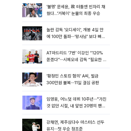
'불명' 문세윤, 故 터틀맨 빈자리 채
웠다…'거북이' 눈물의 최종 우승
놀란 감독 '오디세이', 개봉 4일 만
에 100만 돌파⋯'왕사남' 보다 빠르
다
AT마드리드 ‘7번’ 이강인 “120%
쏟겠다”⋯시메오네 감독 “필요한 선
수”
'황정민 스토킹 혐의' A씨, 벌금
300만원 불복⋯11일 결심 공판
임영웅, 어느덧 데뷔 10주년⋯"가진
것 없던 시절, 내 앞엔 20명의 팬
뿐"
강채연, 제주삼다수 마스터스 선두
유지⋯첫 우승 정조준