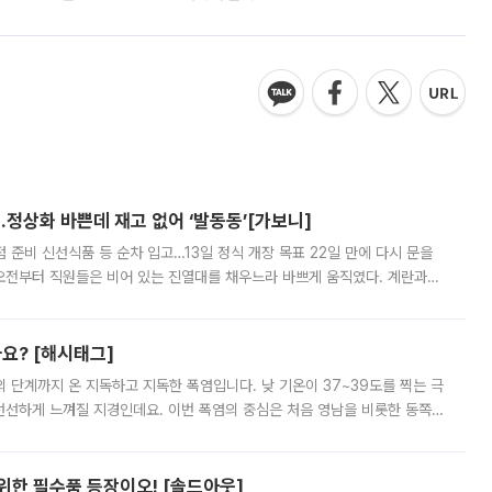
…정상화 바쁜데 재고 없어 ‘발동동’[가보니]
준비 신선식품 등 순차 입고…13일 정식 개장 목표 22일 만에 다시 문을
오전부터 직원들은 비어 있는 진열대를 채우느라 바쁘게 움직였다. 계란과
리를 잡기 시작했지만, 매장 곳곳엔 여전히 텅 빈 매대가 먼저 눈에 들어왔
까요? [해시태그]
’의 단계까지 온 지독하고 지독한 폭염입니다. 낮 기온이 37~39도를 찍는 극
 선선하게 느껴질 지경인데요. 이번 폭염의 중심은 처음 영남을 비롯한 동쪽
 북서풍이 산맥을 넘어 영남 쪽으로 내려오면서 뜨겁고 건조해졌는데요.
 위한 필수품 등장이오! [솔드아웃]