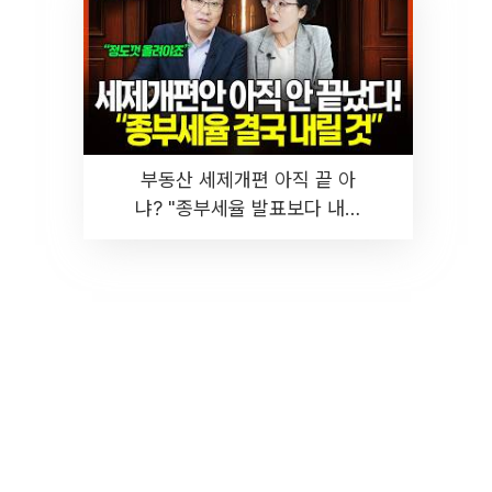
부동산 세제개편 아직 끝 아
냐? "종부세율 발표보다 내릴
것" 장기거주·양도세 전망 I 집
땅지성 I 김인만, 진미윤