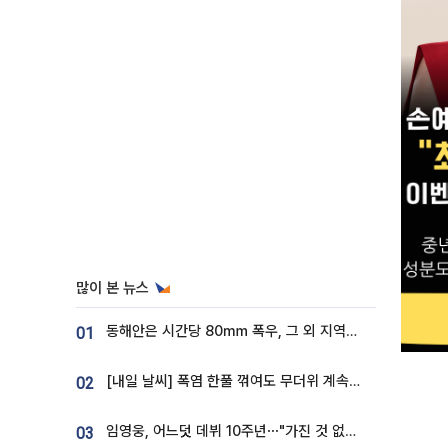
많이 본 뉴스
동해안은 시간당 80㎜ 폭우, 그 외 지역은 폭염…‘극과 극 날씨’
01
[내일 날씨] 폭염 한풀 꺾여도 무더위 계속⋯동해안 이틀 연속 비
02
임영웅, 어느덧 데뷔 10주년⋯"가진 것 없던 시절, 내 앞엔 20명의 팬뿐"
03