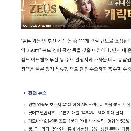
‘힐튼 가든 인 부산 기장’은 총 111개 객실 규모로 조성
약 250㎡ 규모 연회 공간 등을 갖출 예정이다. 단지 내
월드 어드벤처 부산 등 주요 관광지와 가까운 데다 동남권
광객은 물론 장기 체류형 의료 관광 수요까지 흡수할 수 
관련 뉴스
인천 영종도 호텔서 40대 여성 사망⋯객실서 약물 봉투 발견
롯데호텔앤리조트, 1분기 매출 3484억…역대 최대 실적
파르나스호텔앤리조트, 1분기 역대 최대 실적⋯영업익 53%
美 클래리티 법안 연내 통과 가능성 13%…상원 문턱서 제동