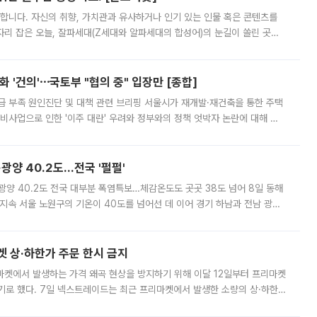
합니다. 자신의 취향, 가치관과 유사하거나 인기 있는 인물 혹은 콘텐츠를
'가 자리 잡은 오늘, 잘파세대(Z세대와 알파세대의 합성어)의 눈길이 쏠린 곳은
리는 공연장. 응원봉만큼이나 눈에 띄는 게 있습니다. 공연이 시작되기
 '건의'⋯국토부 "협의 중" 입장만 [종합]
급 부족 원인진단 및 대책 관련 브리핑 서울시가 재개발·재건축을 통한 주택
비사업으로 인한 '이주 대란' 우려와 정부와의 정책 엇박자 논란에 대해 정
실장은 2031년까지 31만 가구 착공 목표에 차질이 없다는 입장이나,
·광양 40.2도…전국 '펄펄'
·광양 40.2도 전국 대부분 폭염특보…체감온도도 곳곳 38도 넘어 8일 동해
지속 서울 노원구의 기온이 40도를 넘어선 데 이어 경기 하남과 전남 광양
. 전국 대부분 지역에 폭염특보가 내려진 가운데 곳곳에서 39~40도 안팎
켓 상·하한가 주문 한시 금지
마켓에서 발생하는 가격 왜곡 현상을 방지하기 위해 이달 12일부터 프리마켓
기로 했다. 7일 넥스트레이드는 최근 프리마켓에서 발생한 소량의 상·하한
, 주문 오류로 인한 가격 급등락을 최소화하기 위한 비상 대응방안을 발표