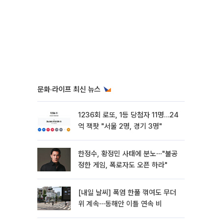
문화·라이프 최신 뉴스
1236회 로또, 1등 당첨자 11명…24
억 잭팟 "서울 2명, 경기 3명"
한정수, 황정민 사태에 분노⋯"불공
정한 게임, 폭로자도 오픈 하라"
[내일 날씨] 폭염 한풀 꺾여도 무더
위 계속⋯동해안 이틀 연속 비