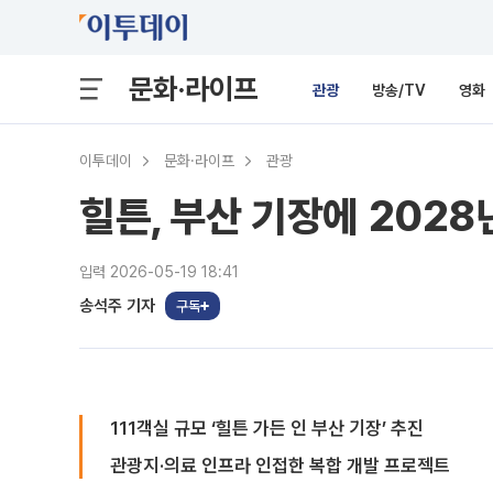
문화·라이프
관광
방송/TV
영화
이투데이
문화·라이프
관광
힐튼, 부산 기장에 202
입력 2026-05-19 18:41
송석주 기자
구독
111객실 규모 ‘힐튼 가든 인 부산 기장’ 추진
관광지·의료 인프라 인접한 복합 개발 프로젝트