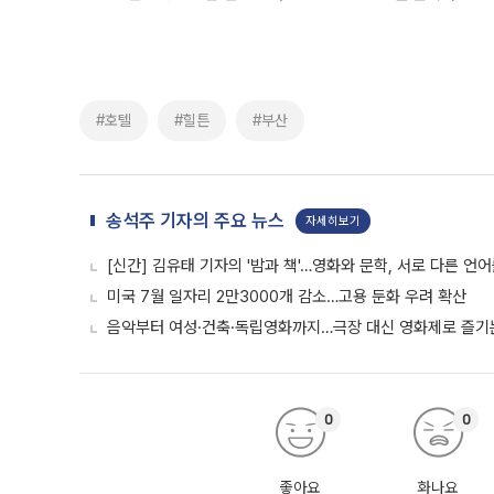
#호텔
#힐튼
#부산
송석주 기자의 주요 뉴스
자세히보기
[신간] 김유태 기자의 '밤과 책'…영화와 문학, 서로 다른 언
미국 7월 일자리 2만3000개 감소…고용 둔화 우려 확산
음악부터 여성·건축·독립영화까지…극장 대신 영화제로 즐기는
0
0
좋아요
화나요