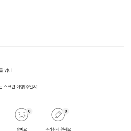
어를 읽다
 스크린 여행[주말&]
0
0
슬퍼요
추가취재 원해요