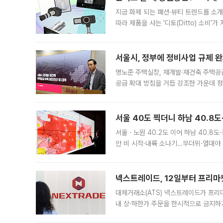
지금 화제 되는 패션·뷰티 트렌드를 소개
따라 제품을 사는 '디토(Ditto) 소비
어디일까요? 아이돌 콘서트 시작을 기다
서울시, 정부에 정비사업 규제 완화
명노준 주택실장, 재개발·재건축 주택공
공급 확대 방침을 거듭 강조한 가운데 정
면 반박하고 나섰다. 명노준 서울시 주택
서울 40도 찍더니 하남 40.8도
서울ㆍ노원 40.2도 이어 하남 40.8도
안 비 시작·내륙 소나기…무더위·열대야 
에서도 40도를 웃도는 기온이 관측됐다
의 극심한
넥스트레이드, 12일부터 프리마
대체거래소(ATS) 넥스트레이드가 프리
내 상·하한가 주문을 한시적으로 금지하
가 체결 사례와 관련해 설명자료를 내고