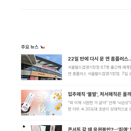
주요 뉴스
22일 만에 다시 문 연 홈플러스
서울월드컵경기장점 67명 출근해 재개점 
연 홈플러스 서울월드컵경기장점. 7일 
우유, 과일 같은 신선식품이 차근차근 자
입추매직 '불발', 처서매직은 올
“와 이제 시원한 거 같아” 단체 ‘뇌손상
한 더위 속 30도대 초반이 상대적으로
지역에 있었습니다. 7월 말에는 서풍과
콘서트 갈 때 응원봉만?⋯'최애'