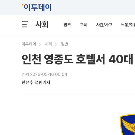
사회
법조
교육
사건/사고
노동/취
이투데이
사회
일반
인천 영종도 호텔서 40대
입력 2026-05-16 00:04
한은수 객원기자