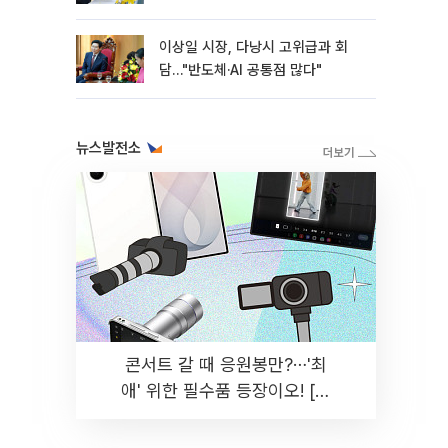
이상일 시장, 다낭시 고위급과 회
담…"반도체·AI 공통점 많다"
뉴스발전소
콘서트 갈 때 응원봉만?⋯'최
애' 위한 필수품 등장이오! [솔
드아웃]