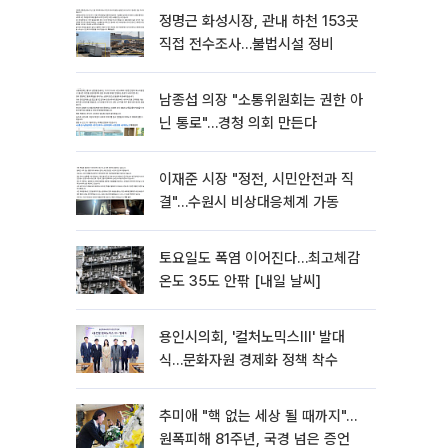
정명근 화성시장, 관내 하천 153곳
직접 전수조사…불법시설 정비
남종섭 의장 "소통위원회는 권한 아
닌 통로"…경청 의회 만든다
이재준 시장 "정전, 시민안전과 직
결"…수원시 비상대응체계 가동
토요일도 폭염 이어진다…최고체감
온도 35도 안팎 [내일 날씨]
용인시의회, '컬처노믹스Ⅲ' 발대
식…문화자원 경제화 정책 착수
추미애 "핵 없는 세상 될 때까지"…
원폭피해 81주년, 국경 넘은 증언