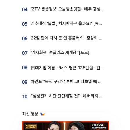
'2TV 생생정보' 오늘방송맛집- 배우 강성진 단골! 쌀국수ㆍ푸팟퐁 커리 맛집 '블○○○'
04
입추매직 '불발', 처서매직은 올까요? [해시태그]
05
22일 만에 다시 문 연 홈플러스…정상화 바쁜데 재고 없어 ‘발동동’[가보니]
06
'기사회생, 홈플러스 재개장' [포토]
07
08
日대기업 여름 보너스 평균 935만원⋯건설회사 1800만 넘어
차인표 "동생 구강암 투병…떠나보낼 때 가장 힘들었다”
09
“삼성전자 하단 단단해질 것”⋯레버리지 규제에 쏠림 완화 [찐코노미]
10
최신 영상