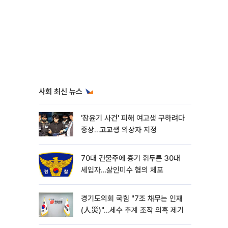
사회 최신 뉴스
'장윤기 사건' 피해 여고생 구하려다
중상…고교생 의상자 지정
70대 건물주에 흉기 휘두른 30대
세입자…살인미수 혐의 체포
경기도의회 국힘 "7조 채무는 인재
(人災)"…세수 추계 조작 의혹 제기