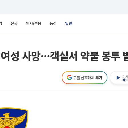
업
전국
인사/부음
동정
일반
 여성 사망⋯객실서 약물 봉투 
기사
구글 선호매체 추가