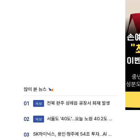
많이 본 뉴스
전북 완주 삼례읍 공장서 화재 발생
01
속보
서울도 '40도'…오늘 노원 40.2도 기록
02
속보
SK하이닉스, 용인·청주에 54조 투자…AI 메모리 생산기지 키운다
03