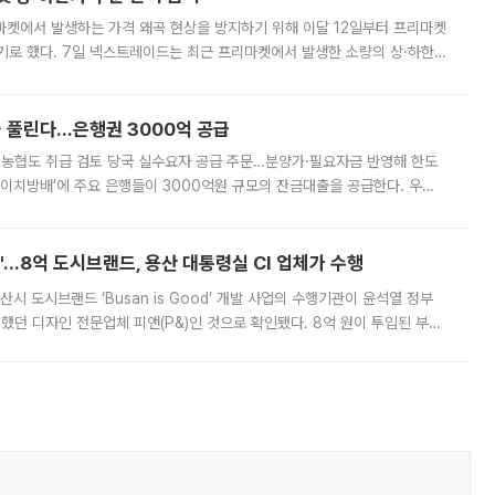
마켓에서 발생하는 가격 왜곡 현상을 방지하기 위해 이달 12일부터 프리마켓
기로 했다. 7일 넥스트레이드는 최근 프리마켓에서 발생한 소량의 상·하한
, 주문 오류로 인한 가격 급등락을 최소화하기 위한 비상 대응방안을 발표
 풀린다…은행권 3000억 공급
리·농협도 취급 검토 당국 실수요자 공급 주문…분양가·필요자금 반영해 한도
에이치방배’에 주요 은행들이 3000억원 규모의 잔금대출을 공급한다. 우리
하고 있어 향후 공급 규모가 늘어날 전망이다. 7일 금융권에 따르면 KB국
od'…8억 도시브랜드, 용산 대통령실 CI 업체가 수행
시 도시브랜드 ‘Busan is Good’ 개발 사업의 수행기관이 윤석열 정부
여했던 디자인 전문업체 피앤(P&)인 것으로 확인됐다. 8억 원이 투입된 부산
 부족과 디자인 정체성 논란에 휩싸였던 만큼, 사업 선정 과정과 결과물에