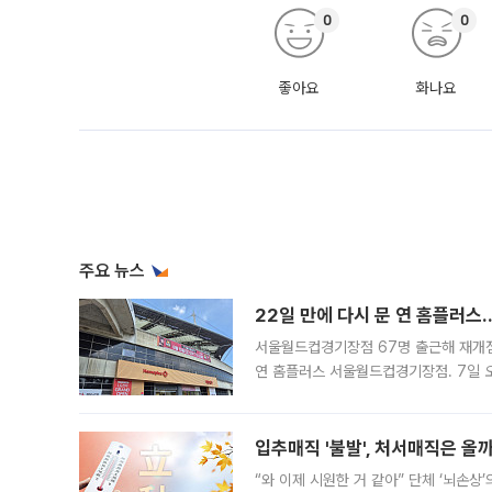
0
0
좋아요
화나요
주요 뉴스
22일 만에 다시 문 연 홈플러스
서울월드컵경기장점 67명 출근해 재개점 
연 홈플러스 서울월드컵경기장점. 7일 
우유, 과일 같은 신선식품이 차근차근 자
입추매직 '불발', 처서매직은 올
“와 이제 시원한 거 같아” 단체 ‘뇌손상