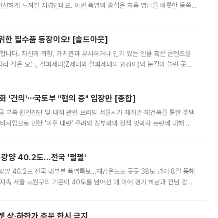
 선선하게 느껴질 지경인데요. 이번 폭염의 중심은 처음 영남을 비롯한 동쪽
 북서풍이 산맥을 넘어 영남 쪽으로 내려오면서 뜨겁고 건조해졌는데요.
 위한 필수품 등장이오! [솔드아웃]
합니다. 자신의 취향, 가치관과 유사하거나 인기 있는 인물 혹은 콘텐츠를
'가 자리 잡은 오늘, 잘파세대(Z세대와 알파세대의 합성어)의 눈길이 쏠린 곳은
리는 공연장. 응원봉만큼이나 눈에 띄는 게 있습니다. 공연이 시작되기
 '건의'⋯국토부 "협의 중" 입장만 [종합]
급 부족 원인진단 및 대책 관련 브리핑 서울시가 재개발·재건축을 통한 주택
비사업으로 인한 '이주 대란' 우려와 정부와의 정책 엇박자 논란에 대해 정
실장은 2031년까지 31만 가구 착공 목표에 차질이 없다는 입장이나,
·광양 40.2도…전국 '펄펄'
·광양 40.2도 전국 대부분 폭염특보…체감온도도 곳곳 38도 넘어 8일 동해
지속 서울 노원구의 기온이 40도를 넘어선 데 이어 경기 하남과 전남 광양
. 전국 대부분 지역에 폭염특보가 내려진 가운데 곳곳에서 39~40도 안팎
켓 상·하한가 주문 한시 금지