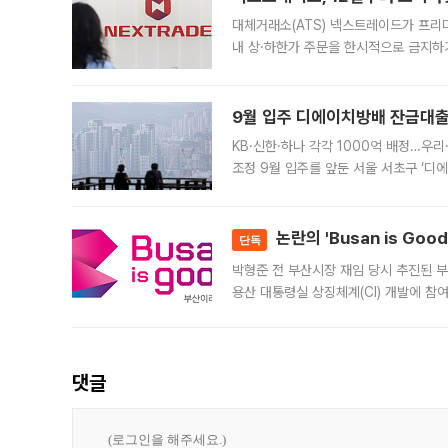
대체거래소(ATS) 넥스트레이드가 프리
내 상·하한가 주문을 한시적으로 금지하
가 체결 사례와 관련해 설명자료를 내고
9월 입주 디에이치방배 잔금대출
KB·신한·하나 각각 1000억 배정…우
조정 9월 입주를 앞둔 서울 서초구 ‘디
은행과 NH농협은행도 대출 취급을 검토
민은행
논란의 'Busan is Go
단독
박형준 전 부산시장 재임 당시 추진된 부산
용산 대통령실 상징체계(CI) 개발에 참
도시브랜드 사업이 공개 이후 시민 공감
댓글