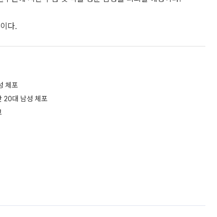
이다.
성 체포
한 20대 남성 체포
고