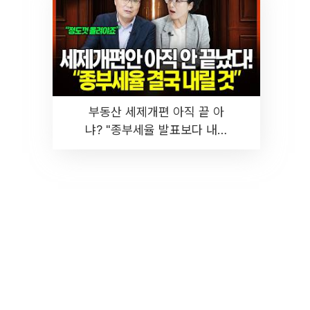
부동산 세제개편 아직 끝 아
냐? "종부세율 발표보다 내릴
것" 장기거주·양도세 전망 I 집
땅지성 I 김인만, 진미윤