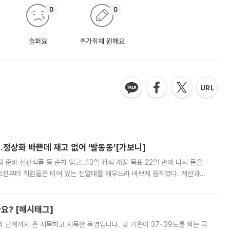
0
0
슬퍼요
추가취재 원해요
…정상화 바쁜데 재고 없어 ‘발동동’[가보니]
준비 신선식품 등 순차 입고…13일 정식 개장 목표 22일 만에 다시 문을
오전부터 직원들은 비어 있는 진열대를 채우느라 바쁘게 움직였다. 계란과
리를 잡기 시작했지만, 매장 곳곳엔 여전히 텅 빈 매대가 먼저 눈에 들어왔
까요? [해시태그]
’의 단계까지 온 지독하고 지독한 폭염입니다. 낮 기온이 37~39도를 찍는 극