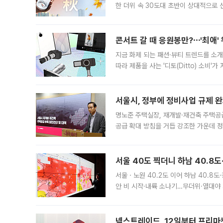
한 더위 속 30도대 초반이 상대적으로
지역에 있었습니다. 7월 말에는 서풍과
콘서트 갈 때 응원봉만?⋯'최애'
지금 화제 되는 패션·뷰티 트렌드를 소개
따라 제품을 사는 '디토(Ditto) 소비
어디일까요? 아이돌 콘서트 시작을 기다
서울시, 정부에 정비사업 규제 완화
명노준 주택실장, 재개발·재건축 주택공
공급 확대 방침을 거듭 강조한 가운데 정
면 반박하고 나섰다. 명노준 서울시 주택
서울 40도 찍더니 하남 40.8도
서울ㆍ노원 40.2도 이어 하남 40.8도
안 비 시작·내륙 소나기…무더위·열대야 
에서도 40도를 웃도는 기온이 관측됐다
의 극심한
넥스트레이드, 12일부터 프리마