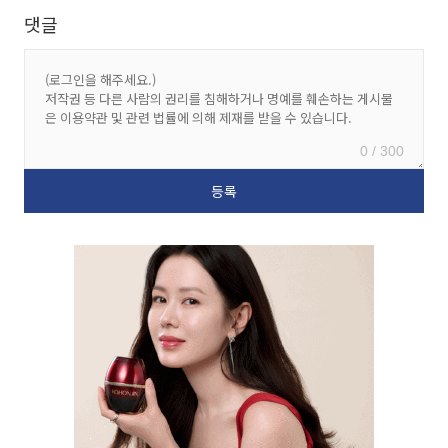
댓글
0 / 300