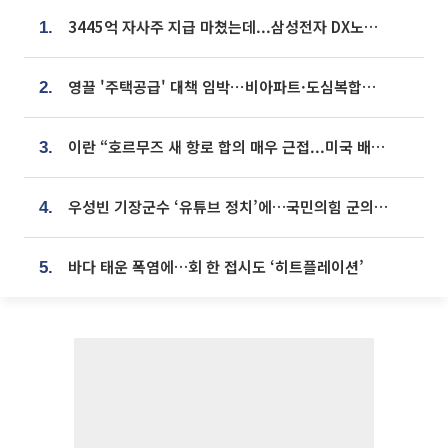
3445억 자사주 지급 마쳤는데...삼성전자 DX노조, 뒤늦은 '떼쓰기 집회'
1.
영끌 '주택공급' 대책 임박⋯비아파트·도심복합까지 총동원
2.
이란 “호르무즈 새 항로 합의 매우 근접...미국 배상 먼저”
3.
우성빈 기장군수 ‘유튜브 정치’에…국민의힘 군의원들 집단 반발
4.
바다 태운 폭염에…회 한 접시도 ‘히트플레이션’
5.