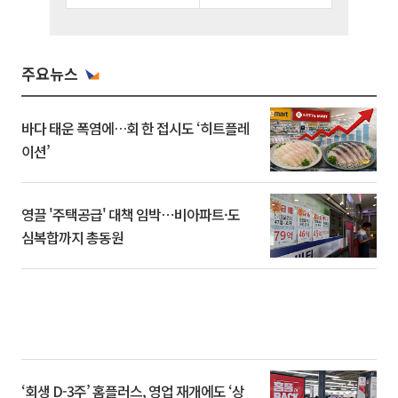
주요뉴스
바다 태운 폭염에…회 한 접시도 ‘히트플레
이션’
영끌 '주택공급' 대책 임박⋯비아파트·도
심복합까지 총동원
‘회생 D-3주’ 홈플러스, 영업 재개에도 ‘상