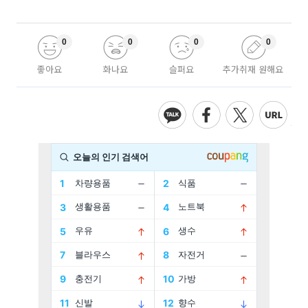
0
0
0
0
좋아요
화나요
슬퍼요
추가취재 원해요