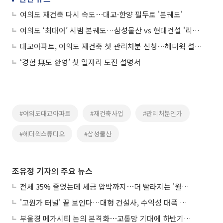
여의도 재건축 다시 속도⋯대교·한양 필두로 '본궤도'
여의도 ‘최대어’ 시범 본궤도…삼성물산 vs 현대건설 '리턴매치' 전망
대교아파트, 여의도 재건축 첫 관리처분 신청⋯헤더윅 설계 공개
‘경험 無도 환영’ 첫 일자리 도전 설명서
#여의도대교아파트
#재건축사업
#관리처분인가
#헤더윅스튜디오
#삼성물산
조유정 기자의 주요 뉴스
전세 35% 줄었는데 세금 압박까지⋯더 빨라지는 '월세화'
'고원가 터널' 끝 보인다…대형 건설사, 수익성 대폭 개선
부울경 메가시티 논의 본격화⋯교통망 기대에 하반기 분양시장 '주목'