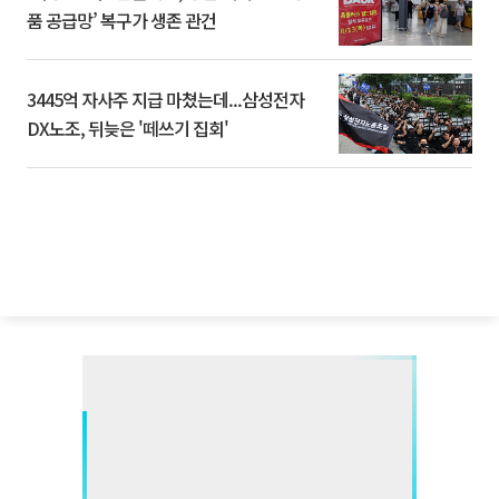
품 공급망’ 복구가 생존 관건
3445억 자사주 지급 마쳤는데...삼성전자
DX노조, 뒤늦은 '떼쓰기 집회'