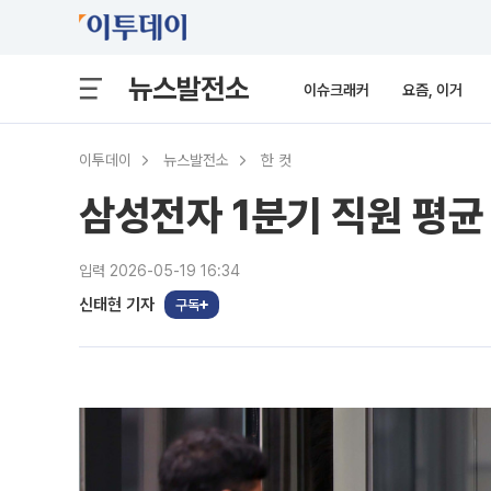
뉴스발전소
이슈크래커
요즘, 이거
이투데이
뉴스발전소
한 컷
삼성전자 1분기 직원 평균 
입력 2026-05-19 16:34
신태현 기자
구독