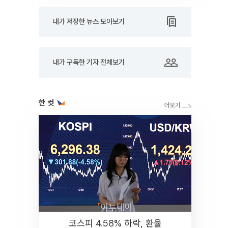
내가 저장한 뉴스 모아보기
내가 구독한 기자 전체보기
한 컷
코스피 4.58% 하락, 환율