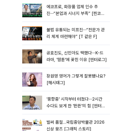
에코프로, 화장품 업체 인수 추
진⋯“본업과 시너지 부족” [찐코노
미]
불법 유통되는 미프진⋯“전문가 관
리 체계 마련해야” [T 같은 F]
공효진도, 신민아도 택했다⋯K-드
라마, '웹툰'에 꽂힌 이유 [엔터로그]
장원영 영어가 그렇게 잘못됐나요?
[해시태그]
'풍향중' 시작부터 터졌다⋯2시간
수다도 보게 한 '뜬뜬'의 힘 [엔터로
그]
벌써 품절…국립중앙박물관 2026
신상 뮷즈 [그래픽 스토리]