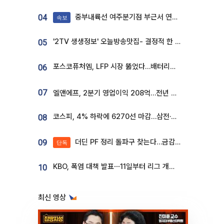
중부내륙선 여주분기점 부근서 연이은 추돌사고 발생
04
속보
'2TV 생생정보' 오늘방송맛집- 결정적 한 수, 3종 메밀면! 메밀 소바 맛집 '의○○○○'
05
포스코퓨처엠, LFP 시장 뚫었다…배터리사와 대규모 장기 공급 합의
06
07
엘앤에프, 2분기 영업이익 208억…전년 比 흑자전환
코스피, 4% 하락에 6270선 마감…삼전·SK하닉 '와르르' 각각 6%·10%대 급락
08
더딘 PF 정리 돌파구 찾는다…금감원, 1년 반 만에 매각설명회 재개
09
단독
KBO, 폭염 대책 발표⋯11일부터 리그 개시ㆍ경기 오후 7시 시작
10
최신 영상