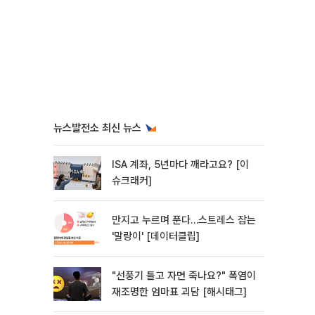
뉴스발전소 최신 뉴스
ISA 계좌, 5년마다 깨라고요? [이
슈크래커]
만지고 누르며 푼다…스트레스 잡는
'말랑이' [데이터클립]
"선풍기 틀고 자면 죽나요?" 폭염이
재조명한 엄마표 괴담 [해시태그]