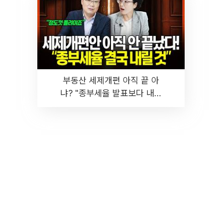
부동산 세제개편 아직 끝 아
냐? "종부세율 발표보다 내릴
것" 장기거주·양도세 전망 I 집
땅지성 I 김인만, 진미윤