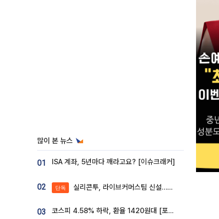
많이 본 뉴스
ISA 계좌, 5년마다 깨라고요? [이슈크래커]
01
02
실리콘투, 라이브커머스팀 신설…K뷰티 ‘글로벌 판매망’ 확대[K뷰티 라방戰]
단독
코스피 4.58% 하락, 환율 1420원대 [포토]
03