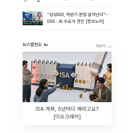
“삼성SDI, 하반기 본업 살아난다”⋯
ESSㆍAI 수요가 견인 [찐코노미]
뉴스발전소
ISA 계좌, 5년마다 깨라고요?
[이슈크래커]