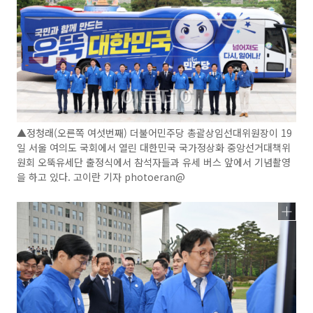
▲정청래(오른쪽 여섯번째) 더불어민주당 총괄상임선대위원장이 19
일 서울 여의도 국회에서 열린 대한민국 국가정상화 중앙선거대책위
원회 오뚝유세단 출정식에서 참석자들과 유세 버스 앞에서 기념촬영
을 하고 있다. 고이란 기자 photoeran@