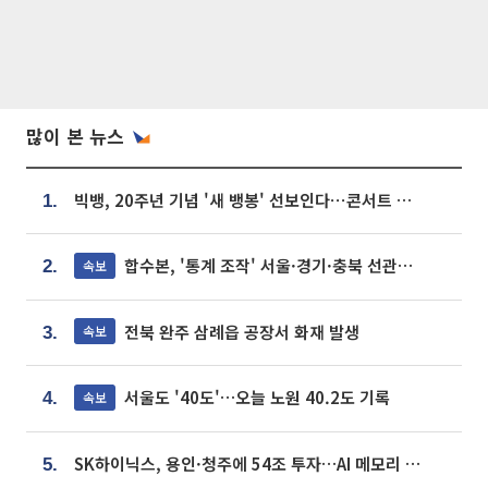
많이 본 뉴스
빅뱅, 20주년 기념 '새 뱅봉' 선보인다⋯콘서트 앞두고 팝업 개최
1.
합수본, '통계 조작' 서울·경기·충북 선관위 등 추가 압수수색
속보
2.
전북 완주 삼례읍 공장서 화재 발생
속보
3.
서울도 '40도'…오늘 노원 40.2도 기록
속보
4.
SK하이닉스, 용인·청주에 54조 투자…AI 메모리 생산기지 키운다
5.