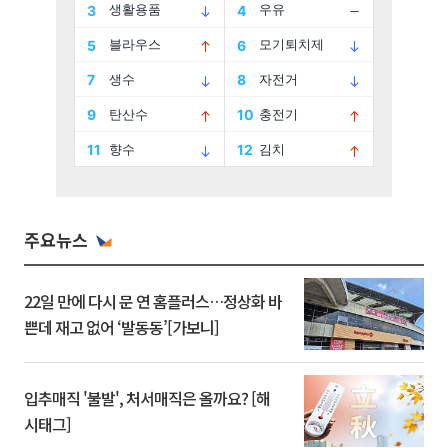
주요뉴스
22일 만에 다시 문 연 홈플러스…정상화 바
쁜데 재고 없어 ‘발동동’[가보니]
입추매직 '불발', 처서매직은 올까요? [해
시태그]