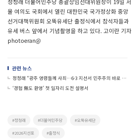
정청래 더불어민주당 총괄상임선대위원장이 19일 서
울 여의도 국회에서 열린 대한민국 국가정상화 중앙
선거대책위원회 오뚝유세단 출정식에서 참석자들과
유세 버스 앞에서 기념촬영을 하고 있다. 고이란 기자
photoeran@
관련 뉴스
정청래 “광주 영령들께 사죄…6·3 지선서 민주주의 바로 세울 것”
‘경험 無도 환영’ 첫 일자리 도전 설명서
#정청래
#더불어민주당
#오뚝유세단
#2026지선포
#출정식