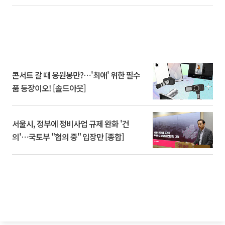
콘서트 갈 때 응원봉만?⋯'최애' 위한 필수
품 등장이오! [솔드아웃]
서울시, 정부에 정비사업 규제 완화 '건
의'⋯국토부 "협의 중" 입장만 [종합]