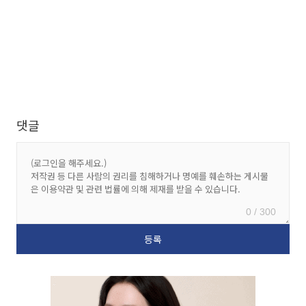
댓글
0 / 300