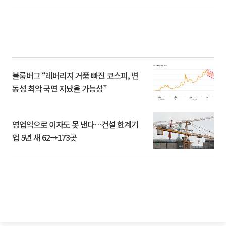
블룸버그 “레버리지 거품 빠진 코스피, 변
동성 최악 국면 지났을 가능성”
영업익으로 이자도 못 낸다…건설 한계기
업 5년 새 62→173곳