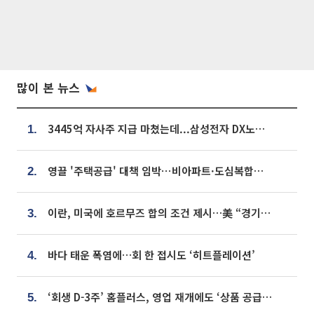
많이 본 뉴스
3445억 자사주 지급 마쳤는데...삼성전자 DX노조, 뒤늦은 '떼쓰기 집회'
1.
영끌 '주택공급' 대책 임박⋯비아파트·도심복합까지 총동원
2.
이란, 미국에 호르무즈 합의 조건 제시…美 “경기 아직 안 끝나” [종합]
3.
바다 태운 폭염에…회 한 접시도 ‘히트플레이션’
4.
‘회생 D-3주’ 홈플러스, 영업 재개에도 ‘상품 공급망’ 복구가 생존 관건
5.