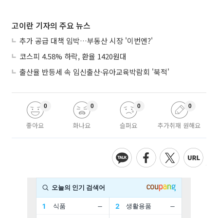
고이란 기자의 주요 뉴스
추가 공급 대책 임박…부동산 시장 '이번엔?'
코스피 4.58% 하락, 환율 1420원대
출산율 반등세 속 임신출산·유아교육박람회 '북적'
0
0
0
0
좋아요
화나요
슬퍼요
추가취재 원해요