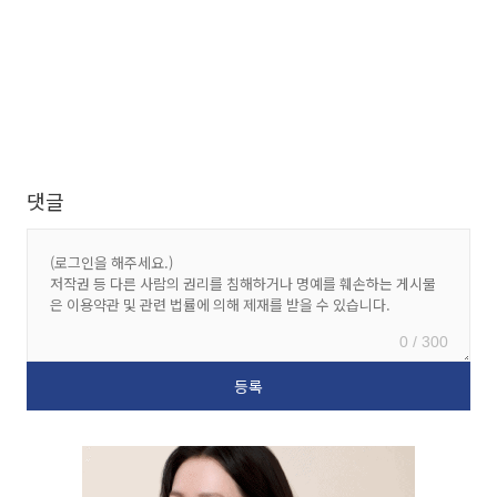
댓글
0 / 300