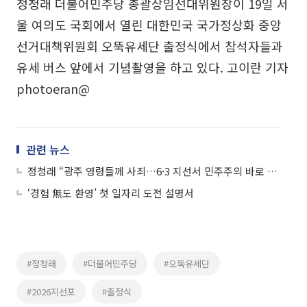
정청래 더불어민주당 총괄상임선대위원장이 19일 서
울 여의도 국회에서 열린 대한민국 국가정상화 중앙
선거대책위원회 오뚝유세단 출정식에서 참석자들과
유세 버스 앞에서 기념촬영을 하고 있다. 고이란 기자
photoeran@
관련 뉴스
정청래 “광주 영령들께 사죄…6·3 지선서 민주주의 바로 세울 것”
‘경험 無도 환영’ 첫 일자리 도전 설명서
#정청래
#더불어민주당
#오뚝유세단
#2026지선포
#출정식