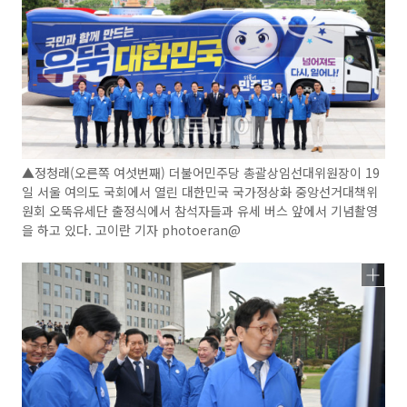
▲정청래(오른쪽 여섯번째) 더불어민주당 총괄상임선대위원장이 19
일 서울 여의도 국회에서 열린 대한민국 국가정상화 중앙선거대책위
원회 오뚝유세단 출정식에서 참석자들과 유세 버스 앞에서 기념촬영
을 하고 있다. 고이란 기자 photoeran@