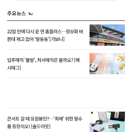
주요뉴스
22일 만에 다시 문 연 홈플러스…정상화 바
쁜데 재고 없어 ‘발동동’[가보니]
입추매직 '불발', 처서매직은 올까요? [해
시태그]
콘서트 갈 때 응원봉만?⋯'최애' 위한 필수
품 등장이오! [솔드아웃]