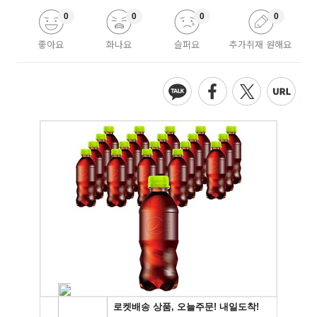
0
0
0
0
좋아요
화나요
슬퍼요
추가취재 원해요