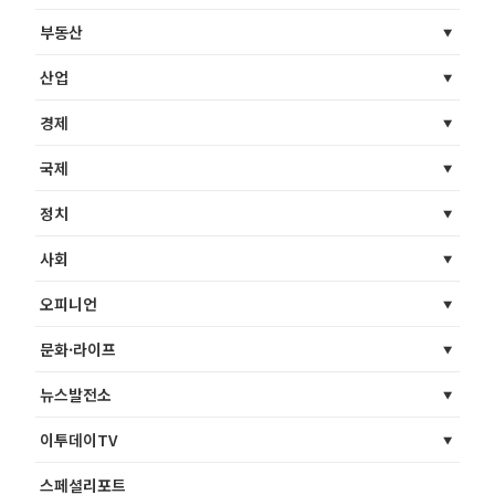
부동산
산업
경제
국제
정치
사회
오피니언
문화·라이프
뉴스발전소
이투데이TV
스페셜리포트