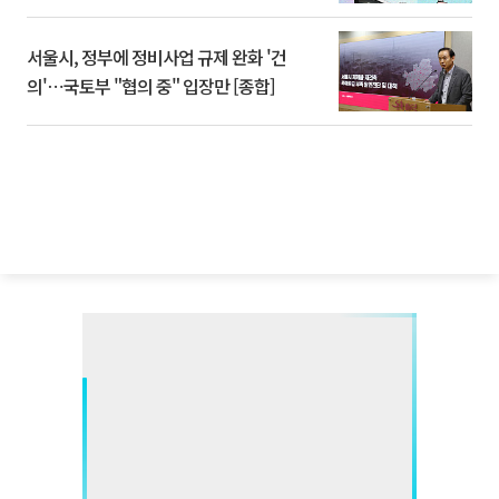
서울시, 정부에 정비사업 규제 완화 '건
의'⋯국토부 "협의 중" 입장만 [종합]