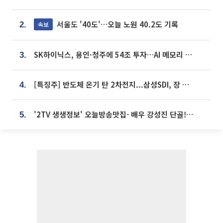
서울도 '40도'…오늘 노원 40.2도 기록
속보
2.
SK하이닉스, 용인·청주에 54조 투자…AI 메모리 생산기지 키운다
3.
[특징주] 반도체 온기 탄 2차전지...삼성SDI, 장 초반 7% 넘게 껑충
4.
'2TV 생생정보' 오늘방송맛집- 배우 강성진 단골! 쌀국수ㆍ푸팟퐁 커리 맛집 '블○○○'
5.