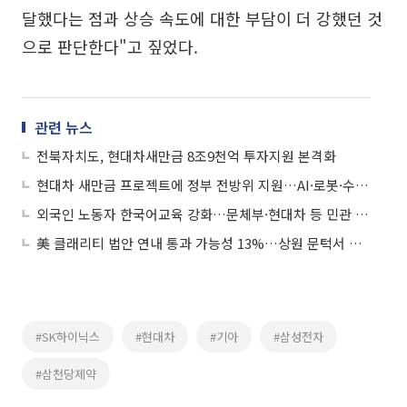
달했다는 점과 상승 속도에 대한 부담이 더 강했던 것
으로 판단한다"고 짚었다.
관련 뉴스
전북자치도, 현대차새만금 8조9천억 투자지원 본격화
현대차 새만금 프로젝트에 정부 전방위 지원…AI·로봇·수소 산업 육성
외국인 노동자 한국어교육 강화…문체부·현대차 등 민관 협력 나서
美 클래리티 법안 연내 통과 가능성 13%…상원 문턱서 제동
#SK하이닉스
#현대차
#기아
#삼성전자
#삼천당제약