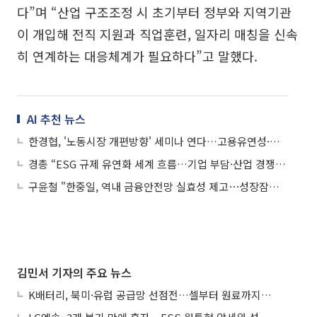
다”며 “산업 구조조정 시 초기부터 정부와 지역기관
이 개입해 전직 지원과 직업훈련, 일자리 매칭을 신속
히 연계하는 대응체계가 필요하다”고 말했다.
AI 추천 뉴스
한경협, '노동시장 개편방향' 세미나 연다…고용유연성·안전망 강화 논의
경총 “ESG 규제 유연화 세계 흐름…기업 부담·산업 경쟁력 고려해야”
구윤철 "한중일, 역내 금융안전망 실효성 제고⋯성장잠재력 저하 공동 대응"
김민서 기자의 주요 뉴스
K배터리, 북미·유럽 공급망 선점전…셀부터 원료까지 현지화