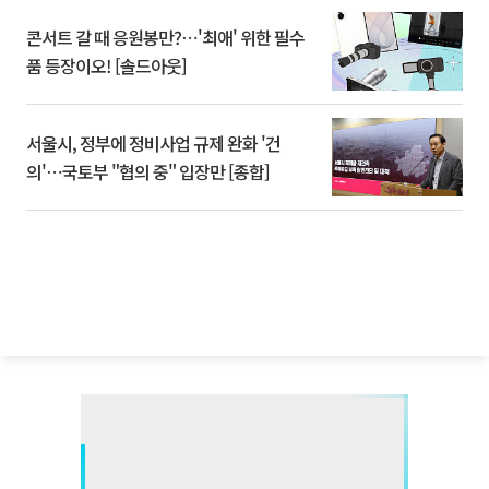
콘서트 갈 때 응원봉만?⋯'최애' 위한 필수
품 등장이오! [솔드아웃]
서울시, 정부에 정비사업 규제 완화 '건
의'⋯국토부 "협의 중" 입장만 [종합]