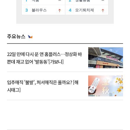
주요뉴스
22일 만에 다시 문 연 홈플러스…정상화 바
쁜데 재고 없어 ‘발동동’[가보니]
입추매직 '불발', 처서매직은 올까요? [해
시태그]