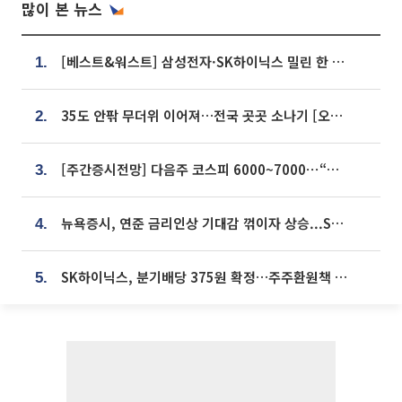
많이 본 뉴스
[베스트&워스트] 삼성전자·SK하이닉스 밀린 한 주…상상인증권은 85% 급등
1.
35도 안팎 무더위 이어져…전국 곳곳 소나기 [오늘 날씨]
2.
[주간증시전망] 다음주 코스피 6000~7000⋯“外人 수급은 정책이 변수”
3.
뉴욕증시, 연준 금리인상 기대감 꺾이자 상승...S&P500 사상 최고치 [종합]
4.
SK하이닉스, 분기배당 375원 확정…주주환원책 9월로 앞당겨 발표
5.