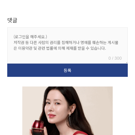
댓글
0 / 300