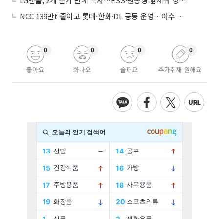
LG엔솔, 2개 분기 만에 흑자…ESS·원통형 앞세워 성장 가속
NCC 139만t 줄이고 롯데·한화·DL 공동 운영…여수 1호 본궤도
0
0
0
0
좋아요
화나요
슬퍼요
추가취재 원해요