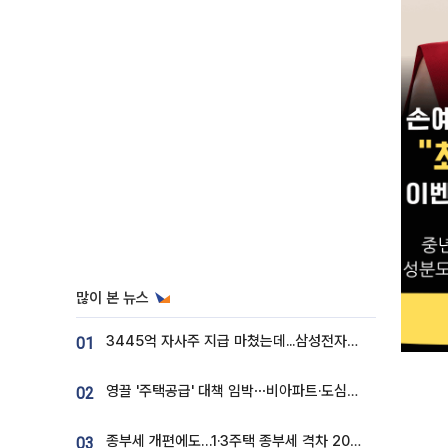
많이 본 뉴스
3445억 자사주 지급 마쳤는데...삼성전자 DX노조, 뒤늦은 '떼쓰기 집회'
01
영끌 '주택공급' 대책 임박⋯비아파트·도심복합까지 총동원
02
종부세 개편에도…1·3주택 종부세 격차 2028년부터 확대
03