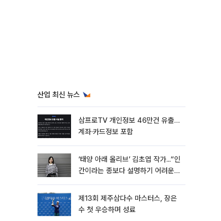
산업 최신 뉴스
삼프로TV 개인정보 46만건 유출…
계좌·카드정보 포함
‘태양 아래 올리브’ 김초엽 작가...“인
간이라는 종보다 설명하기 어려운
한 사람을 쓰고 싶었다”[문화人터
뷰]
제13회 제주삼다수 마스터스, 장은
수 첫 우승하며 성료