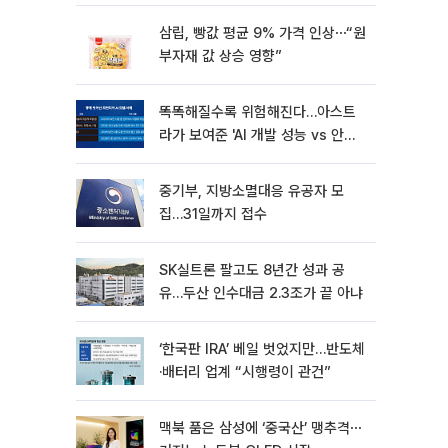
삼립, 빵값 평균 9% 가격 인상⋯“원
부자재 값 상승 영향”
똑똑해질수록 위험해진다…아스트
라가 보여준 'AI 개발 성능 vs 안전
딜레마'
중기부, 지방소멸대응 유공자 모
집…31일까지 접수
SK실트론 팔고도 8년간 성과 공
유…두산 인수대금 2.3조가 끝 아냐
‘한국판 IRA’ 베일 벗었지만…반도체
·배터리 업계 “시행령이 관건”
맥북 품은 삼성에 ‘중국산’ 맹추격⋯