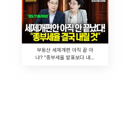
부동산 세제개편 아직 끝 아
냐? "종부세율 발표보다 내릴
것" 장기거주·양도세 전망 I 집
땅지성 I 김인만, 진미윤