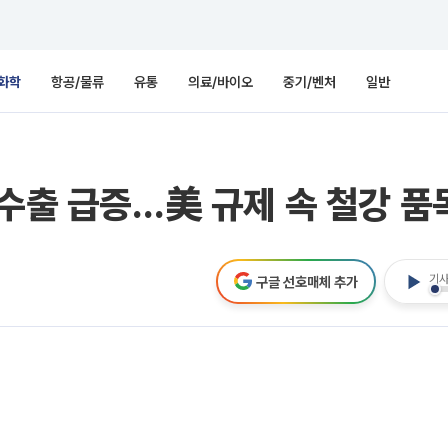
화학
항공/물류
유통
의료/바이오
중기/벤처
일반
 수출 급증…美 규제 속 철강 품
기사
구글 선호매체 추가