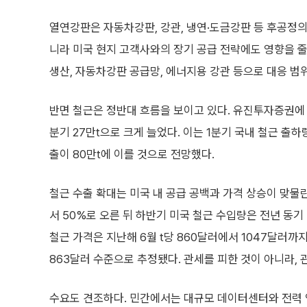
열연강판은 자동차강판, 강관, 냉연·도금강판 등 후공정의
니라 미국 현지 고객사와의 장기 공급 전략에도 영향을 줄
생산, 자동차강판 공급망, 에너지용 강관 등으로 대응 범
반면 철근은 정반대 흐름을 보이고 있다. 유진투자증권에 
분기 27만t으로 크게 늘었다. 이는 1분기 국내 철근 출
출이 80만t에 이를 것으로 전망했다.
철근 수출 확대는 미국 내 공급 공백과 가격 상승이 맞물린
서 50%로 오른 뒤 하반기 미국 철근 수입량은 전년 동기
철근 가격은 지난해 6월 t당 860달러에서 1047달러까
863달러 수준으로 추정됐다. 관세를 피한 것이 아니라,
수요도 견조하다. 민간에서는 대규모 데이터센터와 전력 