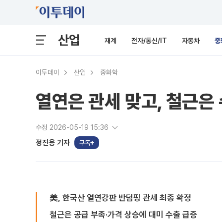
산업
재계
전자/통신/IT
자동차
중
이투데이
산업
중화학
열연은 관세 맞고, 철근은
수정 2026-05-19 15:36
정진용 기자
구독
美, 한국산 열연강판 반덤핑 관세 최종 확정
철근은 공급 부족·가격 상승에 대미 수출 급증