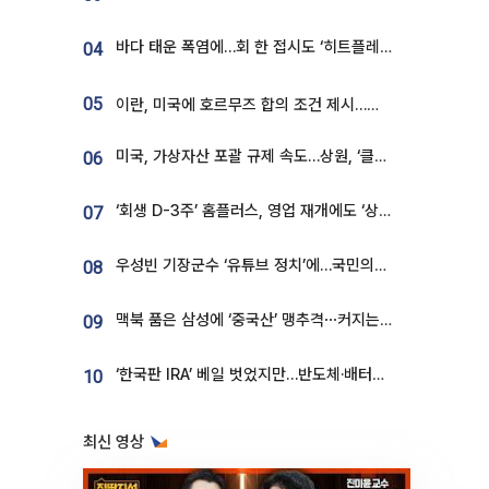
바다 태운 폭염에…회 한 접시도 ‘히트플레이션’
04
05
이란, 미국에 호르무즈 합의 조건 제시…美 “경기 아직 안 끝나” [종합]
미국, 가상자산 포괄 규제 속도…상원, ‘클래리티법’ 9월 절차투표 추진
06
‘회생 D-3주’ 홈플러스, 영업 재개에도 ‘상품 공급망’ 복구가 생존 관건
07
우성빈 기장군수 ‘유튜브 정치’에…국민의힘 군의원들 집단 반발
08
맥북 품은 삼성에 ‘중국산’ 맹추격⋯커지는 노트북 OLED 시장
09
‘한국판 IRA’ 베일 벗었지만…반도체·배터리 업계 “시행령이 관건”
10
최신 영상