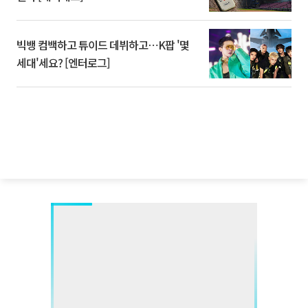
빅뱅 컴백하고 튜이드 데뷔하고⋯K팝 '몇
세대'세요? [엔터로그]