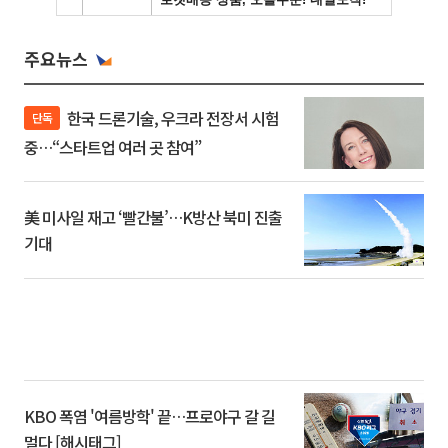
주요뉴스
한국 드론기술, 우크라 전장서 시험
단독
중…“스타트업 여러 곳 참여”
美 미사일 재고 ‘빨간불’…K방산 북미 진출
기대
KBO 폭염 '여름방학' 끝…프로야구 갈 길
멀다 [해시태그]