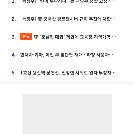
[특징주] “탄약 부족하다“ 美 국방부 증산 요청에⋯국내 방산주 급등세
1.
[특징주] 美 중국산 광트랜시버 규제 추진에 대한광통신 등 광통신株 강세
2.
李 ‘호남형 대입’ 제안에 교육청·지역대학 서·논술형 입시 연계 '착수'
단독
3.
현대차·기아, 이번 주 임단협 재개…하청 사용자성 재심도 ‘변수’
4.
1호선 용산역 상행선, 전장연 시위로 열차 무정차 운행
5.