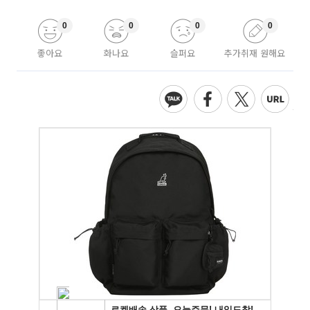
0
0
0
0
좋아요
화나요
슬퍼요
추가취재 원해요