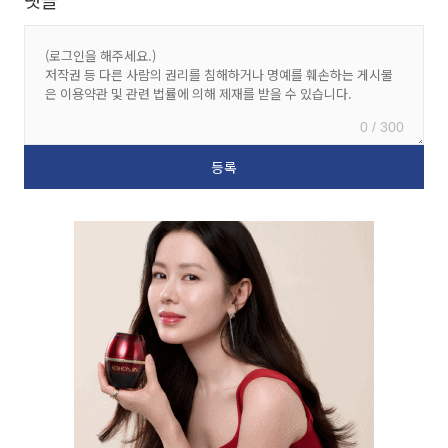
댓글
0 / 300