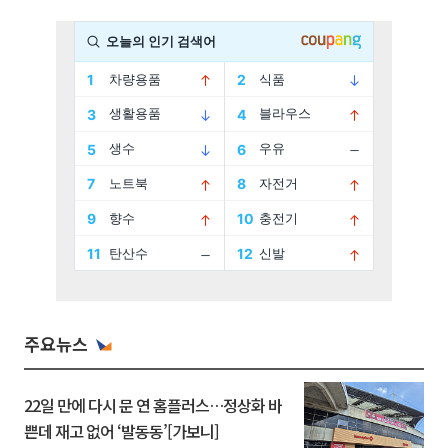
주요뉴스
22일 만에 다시 문 연 홈플러스…정상화 바
쁜데 재고 없어 ‘발동동’[가보니]