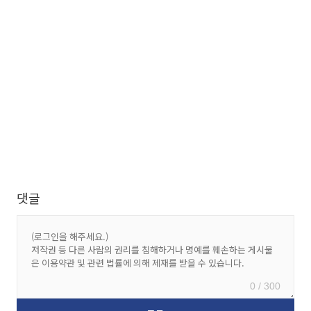
댓글
0 / 300