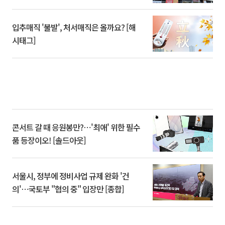
입추매직 '불발', 처서매직은 올까요? [해
시태그]
콘서트 갈 때 응원봉만?⋯'최애' 위한 필수
품 등장이오! [솔드아웃]
서울시, 정부에 정비사업 규제 완화 '건
의'⋯국토부 "협의 중" 입장만 [종합]