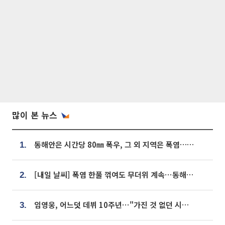
많이 본 뉴스
동해안은 시간당 80㎜ 폭우, 그 외 지역은 폭염…‘극과 극 날씨’
1.
[내일 날씨] 폭염 한풀 꺾여도 무더위 계속⋯동해안 이틀 연속 비
2.
임영웅, 어느덧 데뷔 10주년⋯"가진 것 없던 시절, 내 앞엔 20명의 팬뿐"
3.