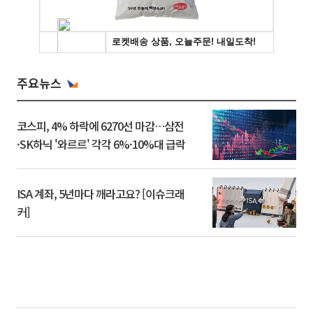
주요뉴스
코스피, 4% 하락에 6270선 마감…삼전
·SK하닉 '와르르' 각각 6%·10%대 급락
ISA 계좌, 5년마다 깨라고요? [이슈크래
커]