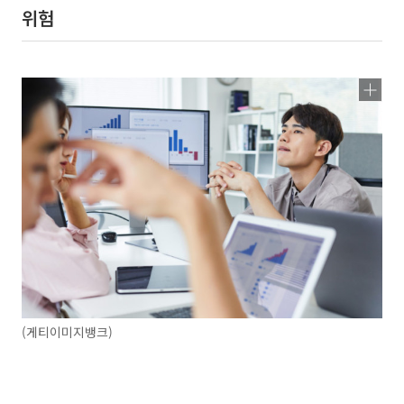
위험
(게티이미지뱅크)