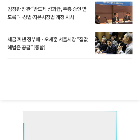
김정관 장관 “반도체 성과급, 주총 승인 받
도록”…상법·자본시장법 개정 시사
세금 꺼낸 정부에…오세훈 서울시장 “집값
해법은 공급” [종합]