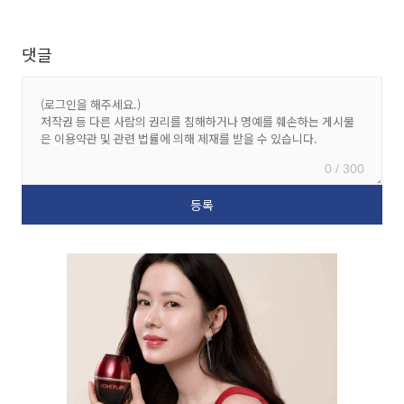
댓글
0 / 300