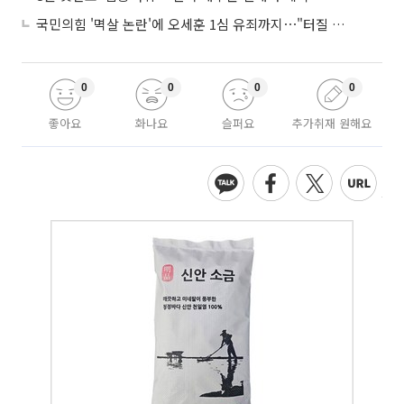
국민의힘 '멱살 논란'에 오세훈 1심 유죄까지⋯"터질 게 터졌다"
0
0
0
0
좋아요
화나요
슬퍼요
추가취재 원해요