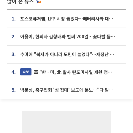
많이 본 뉴스
포스코퓨처엠, LFP 시장 뚫었다…배터리사와 대규모 장기 공급 합의
1.
아옳이, 한의사 김형배와 벌써 200일⋯꽃다발 들고 "프러포즈 아냐"
2.
추미애 "복지가 아니라 도민이 늘었다"…재정난 책임론 정면돌파
3.
軍 "한ㆍ미, 北 발사 탄도미사일 제원 정밀분석 중"
속보
4.
박문성, 축구협회 '성 접대' 보도에 분노…"다 말아먹으려고 작정했나"
5.