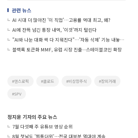
관련 뉴스
AI 시대 더 많아진 '이 직업'…고용률 역대 최고, 왜?
AI에 잔뜩 넘긴 통장 내역, '이것'까지 털린다
"AI와 나눈 대화 싹 다 지워진다"…'자동 삭제' 기능 내놓은 메타
블랙록 토큰화 MMF, 유럽 시장 진출∙∙∙스테이블코인 확장
#앤스로픽
#클로드
#비상장주식
#장외거래
#SPV
정지윤 기자의 주요 뉴스
7월 다섯째 주 유튜브 영상 순위
8월 첫날도 '찜통더위'⋯전국 대부분 열대야 계속