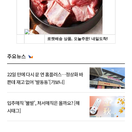
주요뉴스
22일 만에 다시 문 연 홈플러스…정상화 바
쁜데 재고 없어 ‘발동동’[가보니]
입추매직 '불발', 처서매직은 올까요? [해
시태그]