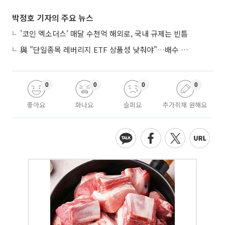
박정호 기자의 주요 뉴스
'코인 엑소더스' 매달 수천억 해외로, 국내 규제는 빈틈
與 "단일종목 레버리지 ETF 상품성 낮춰야"…배수 조정안도 거론
0
0
0
0
좋아요
화나요
슬퍼요
추가취재 원해요