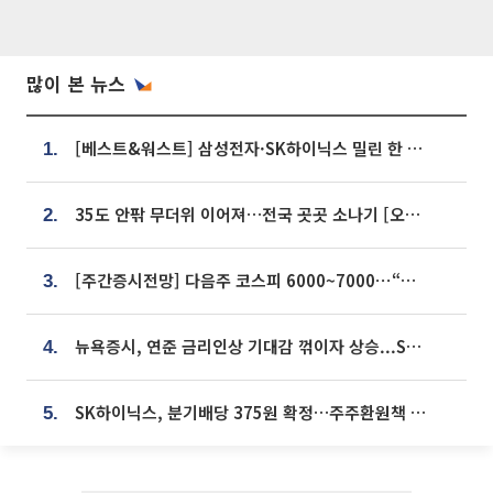
많이 본 뉴스
[베스트&워스트] 삼성전자·SK하이닉스 밀린 한 주…상상인증권은 85% 급등
1.
35도 안팎 무더위 이어져…전국 곳곳 소나기 [오늘 날씨]
2.
[주간증시전망] 다음주 코스피 6000~7000⋯“外人 수급은 정책이 변수”
3.
뉴욕증시, 연준 금리인상 기대감 꺾이자 상승...S&P500 사상 최고치 [종합]
4.
SK하이닉스, 분기배당 375원 확정…주주환원책 9월로 앞당겨 발표
5.