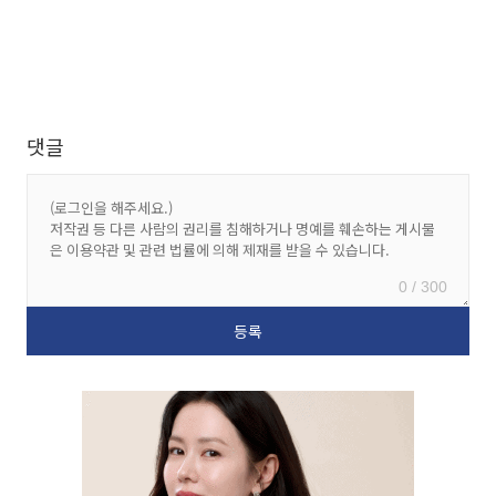
댓글
0 / 300