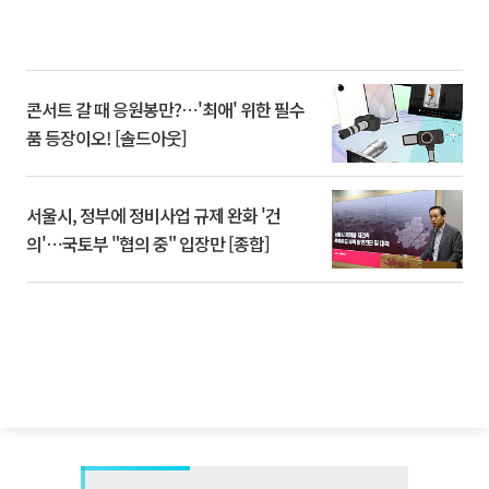
콘서트 갈 때 응원봉만?⋯'최애' 위한 필수
품 등장이오! [솔드아웃]
서울시, 정부에 정비사업 규제 완화 '건
의'⋯국토부 "협의 중" 입장만 [종합]