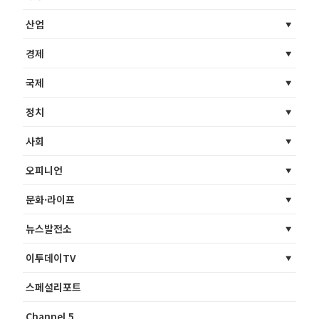
산업
경제
국제
정치
사회
오피니언
문화·라이프
뉴스발전소
이투데이TV
스페셜리포트
Channel 5