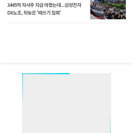
3445억 자사주 지급 마쳤는데...삼성전자
DX노조, 뒤늦은 '떼쓰기 집회'