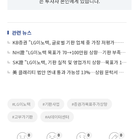
은 투자자 본인에게 있습니다.
관련 뉴스
KB증권 "LG이노텍, 글로벌 기판 업체 중 가장 저평가…목표가 120만원"
NH證 “LG이노텍 목표가 70→100만원 상향…기판 부족 수혜 확대"
SK證 "LG이노텍, 기판 실적 및 영업가치 상향…목표가 100만원↑"
美 클래리티 법안 연내 통과 가능성 13%…상원 문턱서 제동
#LG이노텍
#기판사업
#증권가목표주가상향
#고부가기판
#AI데이터센터
0
0
0
0