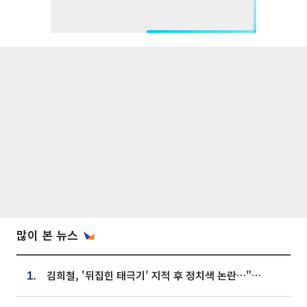
많이 본 뉴스
김희철, '뒤집힌 태극기' 지적 후 정치색 논란…"좌우 떠나 우리나라 국기"
1.