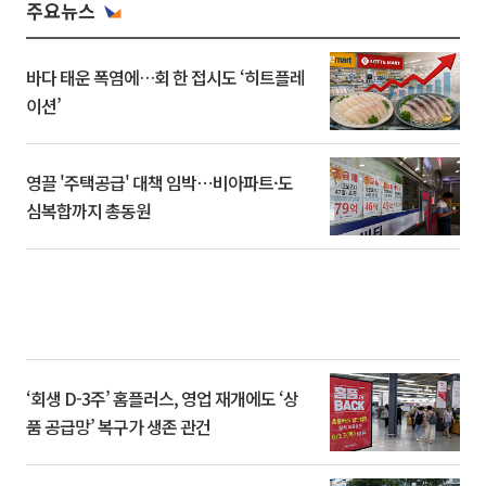
주요뉴스
바다 태운 폭염에…회 한 접시도 ‘히트플레
이션’
영끌 '주택공급' 대책 임박⋯비아파트·도
심복합까지 총동원
‘회생 D-3주’ 홈플러스, 영업 재개에도 ‘상
품 공급망’ 복구가 생존 관건