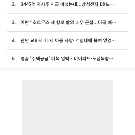
3445억 자사주 지급 마쳤는데...삼성전자 DX노조, 뒤늦은 '떼쓰기 집회'
2.
이란 “호르무즈 새 항로 합의 매우 근접...미국 배상 먼저”
3.
천안 교회서 11세 아동 사망…“침대에 묶여 있었다” 진술 확보
4.
영끌 '주택공급' 대책 임박⋯비아파트·도심복합까지 총동원
5.