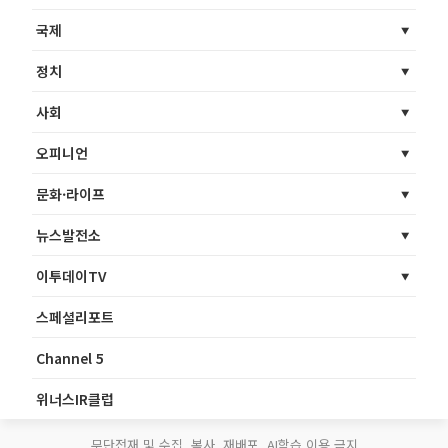
국제
정치
사회
오피니언
문화·라이프
뉴스발전소
이투데이TV
스페셜리포트
Channel 5
위너스IR클럽
무단전재 및 수집, 복사, 재배포, AI학습 이용 금지