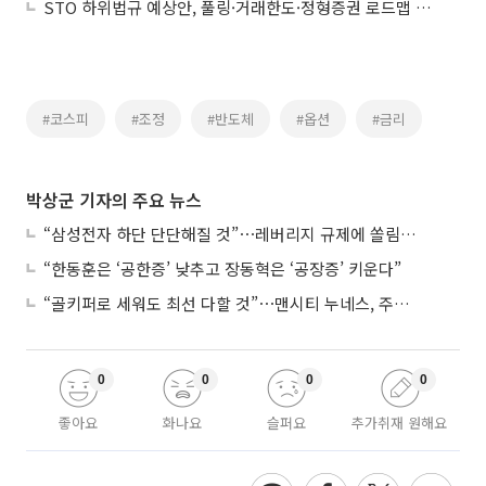
STO 하위법규 예상안, 풀링·거래한도·정형증권 로드맵 제시
#코스피
#조정
#반도체
#옵션
#금리
박상군 기자의 주요 뉴스
“삼성전자 하단 단단해질 것”⋯레버리지 규제에 쏠림 완화
“한동훈은 ‘공한증’ 낮추고 장동혁은 ‘공장증’ 키운다”
“골키퍼로 세워도 최선 다할 것”⋯맨시티 누네스, 주전 경쟁 각오
0
0
0
0
좋아요
화나요
슬퍼요
추가취재 원해요