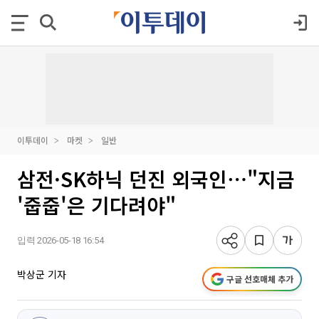
이투데이
마켓
일반
삼전·SK하닉 던진 외국인⋯"지금
'줍줍'은 기다려야"
입력 2026-05-18 16:54
박상군 기자
구글 선호매체 추가