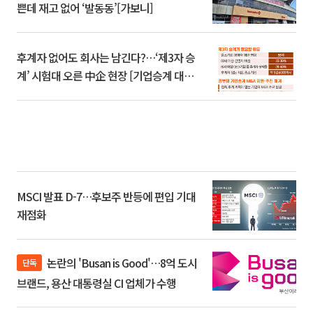
쁜데 재고 없어 ‘발동동’[가보니]
후계자 없어도 회사는 남긴다?…‘제3자 승
계’ 시험대 오른 中企 현장 [기업승계 대전
환]
MSCI 발표 D-7…후보주 반등에 편입 기대
재점화
논란의 'Busan is Good'…8억 도시
단독
브랜드, 용산 대통령실 CI 업체가 수행