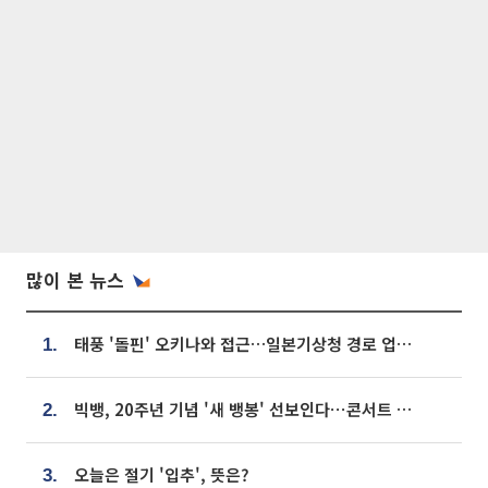
많이 본 뉴스
태풍 '돌핀' 오키나와 접근…일본기상청 경로 업데이트
1.
빅뱅, 20주년 기념 '새 뱅봉' 선보인다⋯콘서트 앞두고 팝업 개최
2.
오늘은 절기 '입추', 뜻은?
3.