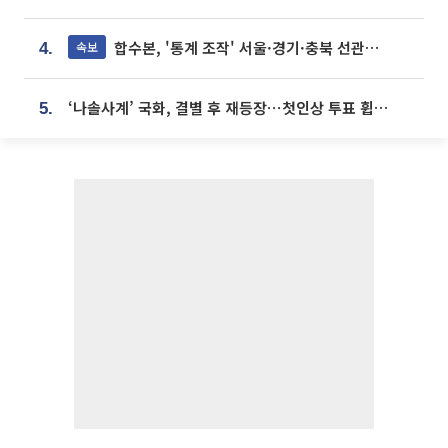
합수본, '통계 조작' 서울·경기·충북 선관위 등 추가 압수수색
속보
4.
‘나솔사계’ 국화, 결별 후 재등장⋯첫인상 투표 휩쓸고 ‘인기녀’ 등극
5.