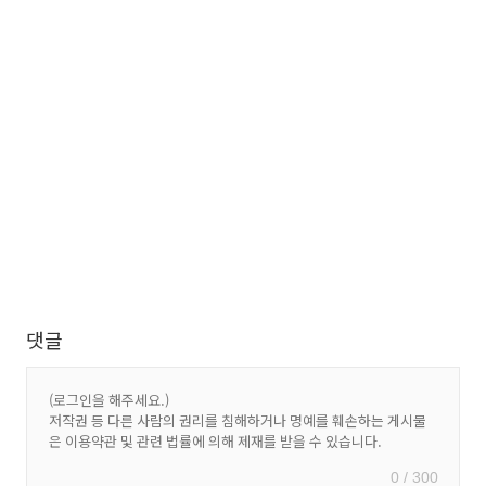
댓글
0 / 300