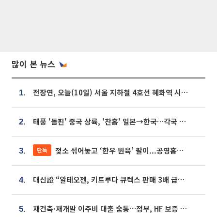
많이 본 뉴스
전장연, 오늘(10일) 서울 지하철 4호선 혜화역 시위…1호선 용산역 무정차
1.
태풍 '돌핀' 중국 상륙, '찬홈' 일본→한국…각국 기상청 예상 경로는?
2.
젖소 섞어놓고 ‘한우 원육’ 팔이...공영홈쇼핑 표기·검증 구멍
단독
3.
대신證 “알테오젠, 키트루다 큐렉스 판매 3배 급증…목표가 41만원 상향”
4.
재건축·재개발 이주비 대출 숨통…정부, HF 보증 신설 추진
5.