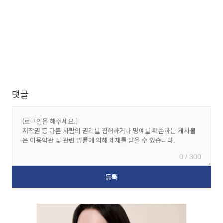
댓글
0 / 300