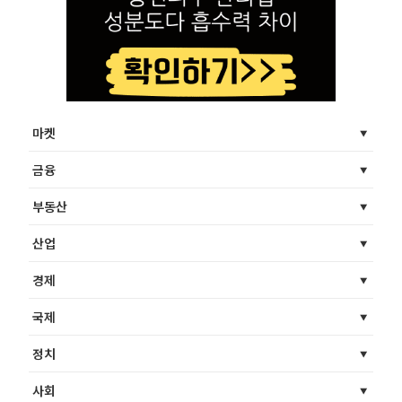
마켓
금융
부동산
산업
경제
국제
정치
사회