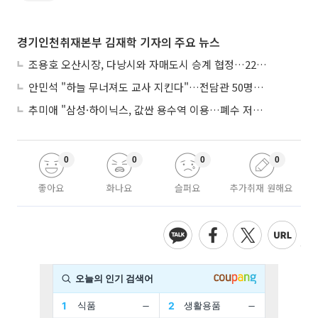
경기인천취재본부 김재학 기자의 주요 뉴스
조용호 오산시장, 다낭시와 자매도시 승계 협정…22년 인연 잇는다
안민석 "하늘 무너져도 교사 지킨다"…전담관 50명→300명, 교육감이 직접 고발
추미애 "삼성·하이닉스, 값싼 용수역 이용…폐수 저감 노력 안해"
0
0
0
0
좋아요
화나요
슬퍼요
추가취재 원해요