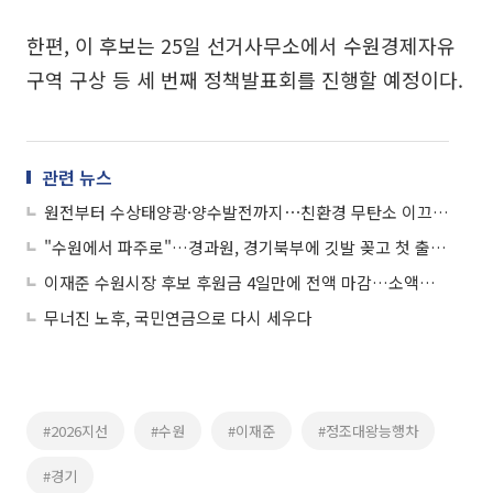
한편, 이 후보는 25일 선거사무소에서 수원경제자유
구역 구상 등 세 번째 정책발표회를 진행할 예정이다.
관련 뉴스
원전부터 수상태양광·양수발전까지⋯친환경 무탄소 이끄는 한수원
"수원에서 파주로"…경과원, 경기북부에 깃발 꽂고 첫 출근은 봉사활동이었다
이재준 수원시장 후보 후원금 4일만에 전액 마감…소액후원 릴레이에 "시민의 명령"
무너진 노후, 국민연금으로 다시 세우다
#2026지선
#수원
#이재준
#정조대왕능행차
#경기