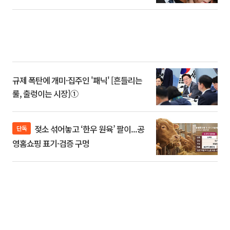
규제 폭탄에 개미·집주인 '패닉' [흔들리는
룰, 출렁이는 시장]①
젖소 섞어놓고 ‘한우 원육’ 팔이...공
단독
영홈쇼핑 표기·검증 구멍