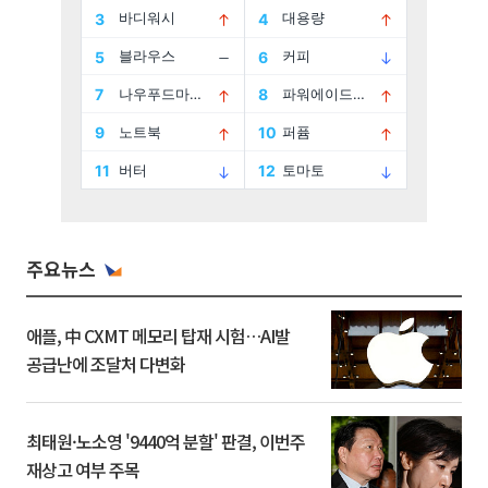
주요뉴스
애플, 中 CXMT 메모리 탑재 시험…AI발
공급난에 조달처 다변화
최태원·노소영 '9440억 분할' 판결, 이번주
재상고 여부 주목