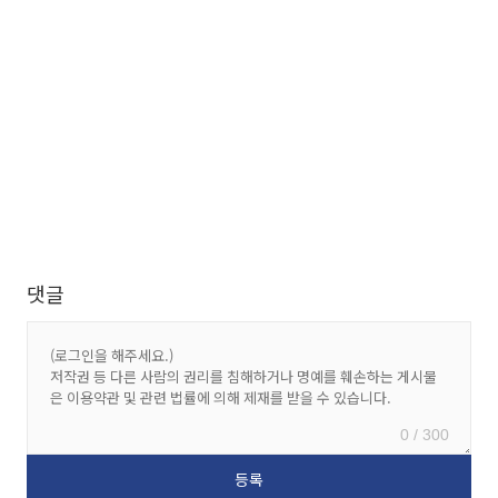
댓글
0 / 300