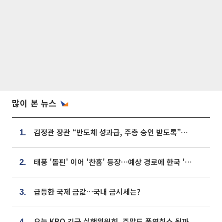
많이 본 뉴스
김정관 장관 “반도체 성과급, 주총 승인 받도록”…상법·자본시장법 개정 시사
1.
태풍 '돌핀' 이어 '찬홈' 등장…예상 경로에 한국 '한숨'
2.
급등한 국제 금값…국내 금시세는?
3.
오늘 KBO 긴급 실행위원회, 주말도 폭염취소 될까
4.