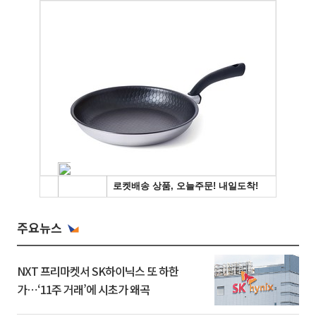
주요뉴스
NXT 프리마켓서 SK하이닉스 또 하한
가⋯‘11주 거래’에 시초가 왜곡