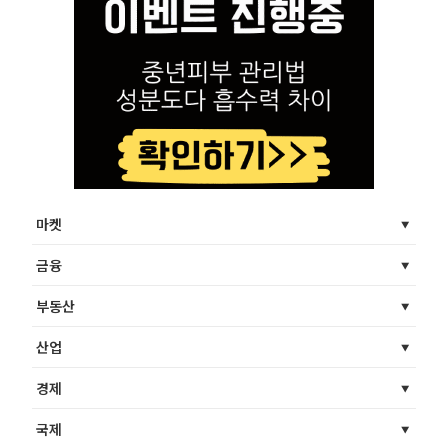
마켓
금융
부동산
산업
경제
국제