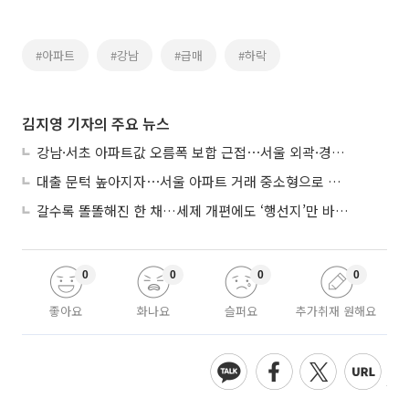
#아파트
#강남
#급매
#하락
김지영 기자의 주요 뉴스
강남·서초 아파트값 오름폭 보합 근접⋯서울 외곽·경기 남부 중심 매수세
대출 문턱 높아지자⋯서울 아파트 거래 중소형으로 쏠렸다
갈수록 똘똘해진 한 채…세제 개편에도 ‘행선지’만 바뀐다
0
0
0
0
좋아요
화나요
슬퍼요
추가취재 원해요