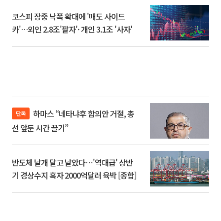
코스피 장중 낙폭 확대에 '매도 사이드
카'…외인 2.8조'팔자'· 개인 3.1조 '사자'
하마스 “네타냐후 합의안 거절, 총
단독
선 앞둔 시간 끌기”
반도체 날개 달고 날았다⋯'역대급' 상반
기 경상수지 흑자 2000억달러 육박 [종합]