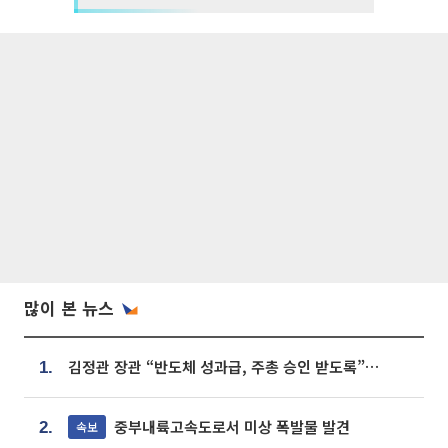
많이 본 뉴스
김정관 장관 “반도체 성과급, 주총 승인 받도록”…상법·자본시장법 개정 시사
1.
중부내륙고속도로서 미상 폭발물 발견
속보
2.