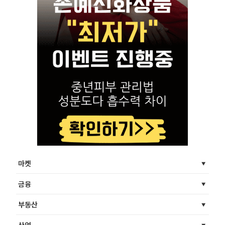
마켓
금융
부동산
산업