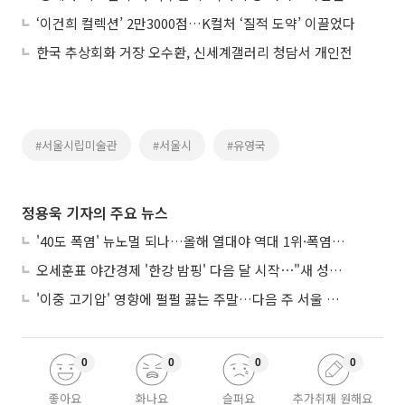
‘이건희 컬렉션’ 2만3000점…K컬처 ‘질적 도약’ 이끌었다
한국 추상회화 거장 오수환, 신세계갤러리 청담서 개인전
#서울시립미술관
#서울시
#유영국
정용욱 기자의 주요 뉴스
'40도 폭염' 뉴노멀 되나…올해 열대야 역대 1위·폭염일수 평년 3배 넘어
오세훈표 야간경제 '한강 밤핑' 다음 달 시작⋯"새 성장동력 만들 것"
'이중 고기압' 영향에 펄펄 끓는 주말…다음 주 서울 포함 서쪽이 더 덥다
0
0
0
0
좋아요
화나요
슬퍼요
추가취재 원해요