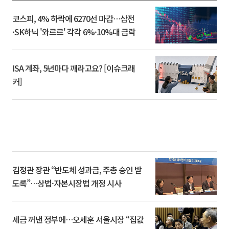
코스피, 4% 하락에 6270선 마감…삼전
·SK하닉 '와르르' 각각 6%·10%대 급락
ISA 계좌, 5년마다 깨라고요? [이슈크래
커]
김정관 장관 “반도체 성과급, 주총 승인 받
도록”…상법·자본시장법 개정 시사
세금 꺼낸 정부에…오세훈 서울시장 “집값