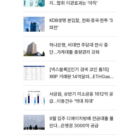
지…협회 이관효과는 ‘아직’
KDB생명 본입찰, 한화·흥국·한투 '3
파전'
하나은행, 비대면 주담대 한시 중
단…가계대출 총량관리 강화
[넥스블록][인기 검색 코인 톱15]
XRP 거래량 14억달러…ETHGas
급등·Bless 급락…고변동 알트 부각
서금원, 상반기 미소금융 1612억 공
급…이용건수 ‘역대 최대’
9월 입주 디에이치방배 잔금대출 풀
린다…은행권 3000억 공급