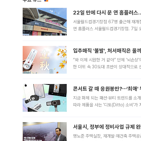
22일 만에 다시 문 연 홈플러스
서울월드컵경기장점 67명 출근해 재개점 
연 홈플러스 서울월드컵경기장점. 7일 
우유, 과일 같은 신선식품이 차근차근 자
입추매직 '불발', 처서매직은 올
“와 이제 시원한 거 같아” 단체 ‘뇌손상
한 더위 속 30도대 초반이 상대적으로
지역에 있었습니다. 7월 말에는 서풍과
콘서트 갈 때 응원봉만?⋯'최애'
지금 화제 되는 패션·뷰티 트렌드를 소개
따라 제품을 사는 '디토(Ditto) 소비
어디일까요? 아이돌 콘서트 시작을 기다
서울시, 정부에 정비사업 규제 완화
명노준 주택실장, 재개발·재건축 주택공