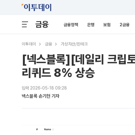
금융
금융정책
은행
보험
2금융
이투데이
금융
가상자산/핀테크
[넥스블록][데일리 크립토
리퀴드 8% 상승
입력 2026-05-18 09:28
넥스블록 손기현 기자