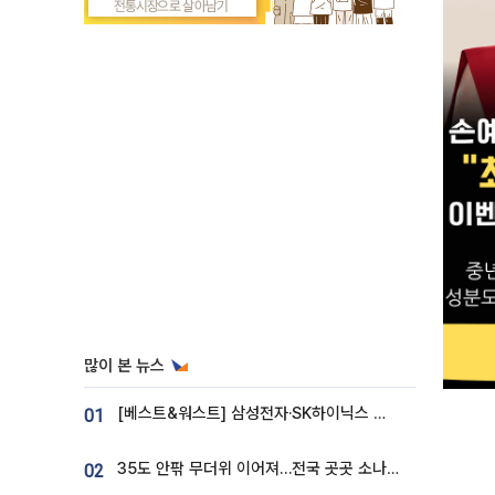
많이 본 뉴스
[베스트&워스트] 삼성전자·SK하이닉스 밀린 한 주…상상인증권은 85% 급등
01
35도 안팎 무더위 이어져…전국 곳곳 소나기 [오늘 날씨]
02