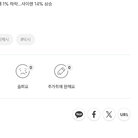
 1% 하락…사이렌 14% 상승
지캐시
#딕시
0
0
슬퍼요
추가취재 원해요