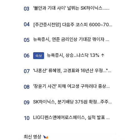
'불안과 기대 사이' 널뛰는 SK하이닉스…증권가 "HBM4·LTA 기반 펀터멘털 견고"
03
04
[주간증시전망] 다음주 코스피 6000~7000⋯“外人 수급은 정책이 변수”
뉴욕증시, 연준 금리인상 기대감 꺾이자 상승...S&P500 사상 최고치 [종합]
05
뉴욕증시, 상승...나스닥 1.3% ↑
06
속보
'나혼산' 류혜영, 고경표와 16년산 우정…"자취방서 부모님과 마주쳐"
07
'장윤기 사건' 피해 여고생 구하려다 중상…고교생 의상자 지정
08
SK하이닉스, 분기배당 375원 확정…주주환원책 9월로 앞당겨 발표
09
LIG디펜스앤에어로스페이스, 실적 발표 후 급락→반등⋯증권가 “28년까지 튼튼”
10
최신 영상