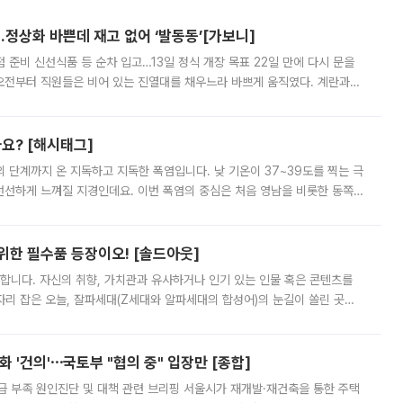
…정상화 바쁜데 재고 없어 ‘발동동’[가보니]
준비 신선식품 등 순차 입고…13일 정식 개장 목표 22일 만에 다시 문을
오전부터 직원들은 비어 있는 진열대를 채우느라 바쁘게 움직였다. 계란과
리를 잡기 시작했지만, 매장 곳곳엔 여전히 텅 빈 매대가 먼저 눈에 들어왔
까요? [해시태그]
’의 단계까지 온 지독하고 지독한 폭염입니다. 낮 기온이 37~39도를 찍는 극
 선선하게 느껴질 지경인데요. 이번 폭염의 중심은 처음 영남을 비롯한 동쪽
 북서풍이 산맥을 넘어 영남 쪽으로 내려오면서 뜨겁고 건조해졌는데요.
 위한 필수품 등장이오! [솔드아웃]
합니다. 자신의 취향, 가치관과 유사하거나 인기 있는 인물 혹은 콘텐츠를
'가 자리 잡은 오늘, 잘파세대(Z세대와 알파세대의 합성어)의 눈길이 쏠린 곳은
리는 공연장. 응원봉만큼이나 눈에 띄는 게 있습니다. 공연이 시작되기
 '건의'⋯국토부 "협의 중" 입장만 [종합]
급 부족 원인진단 및 대책 관련 브리핑 서울시가 재개발·재건축을 통한 주택