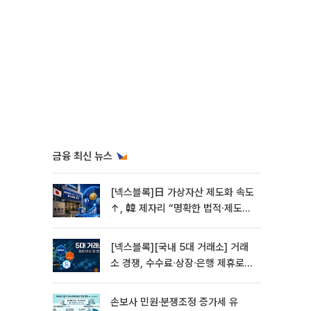
금융 최신 뉴스
[넥스블록]日 가상자산 제도화 속도
↑, 韓 제자리 “명확한 법적∙제도적
기반 마련 시급”
[넥스블록][국내 5대 거래소] 거래
소 경쟁, 수수료∙상장∙은행 제휴로
옮겨 붙었다
손보사 민원·분쟁조정 증가세 유