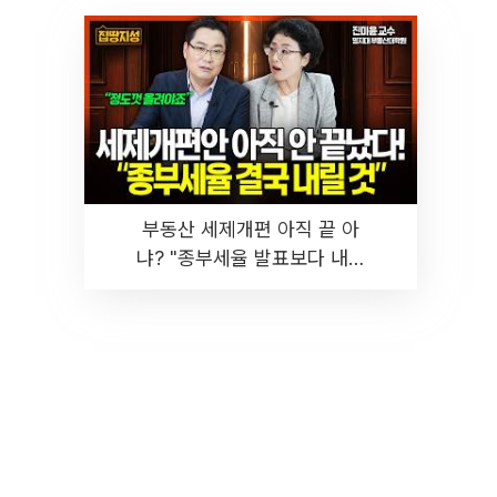
부동산 세제개편 아직 끝 아
냐? "종부세율 발표보다 내릴
것" 장기거주·양도세 전망 I 집
땅지성 I 김인만, 진미윤