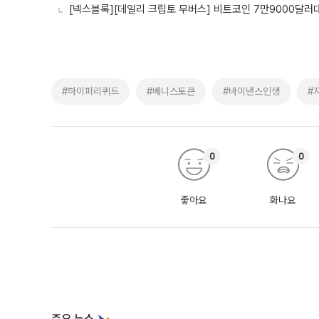
[넥스블록][데일리 크립토 무버스] 비트코인 7만9000달러대
#하이퍼리퀴드
#베니스토큰
#바이낸스인생
#
0
0
좋아요
화나요
주요 뉴스