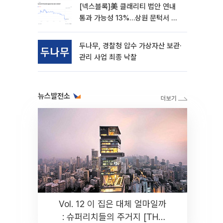
[넥스블록]美 클래리티 법안 연내
통과 가능성 13%…상원 문턱서 제
동
두나무, 경찰청 압수 가상자산 보관·
관리 사업 최종 낙찰
뉴스발전소
Vol. 12 이 집은 대체 얼마일까
: 슈퍼리치들의 주거지 [THE