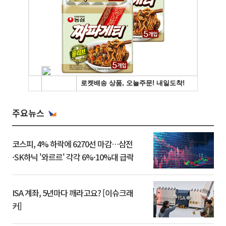
주요뉴스
코스피, 4% 하락에 6270선 마감…삼전
·SK하닉 '와르르' 각각 6%·10%대 급락
ISA 계좌, 5년마다 깨라고요? [이슈크래
커]