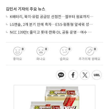
김민서 기자의 주요 뉴스
K배터리, 북미·유럽 공급망 선점전…셀부터 원료까지 현지화
LG엔솔, 2개 분기 만에 흑자…ESS·원통형 앞세워 성장 가속
NCC 139만t 줄이고 롯데·한화·DL 공동 운영…여수 1호 본궤도
0
0
0
0
좋아요
화나요
슬퍼요
추가취재 원해요