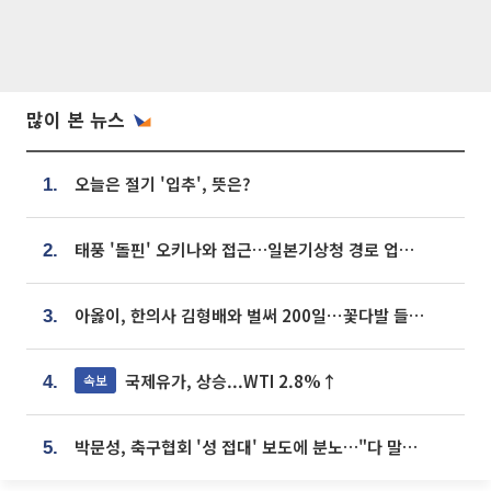
많이 본 뉴스
오늘은 절기 '입추', 뜻은?
1.
태풍 '돌핀' 오키나와 접근…일본기상청 경로 업데이트
2.
아옳이, 한의사 김형배와 벌써 200일⋯꽃다발 들고 "프러포즈 아냐"
3.
국제유가, 상승...WTI 2.8%↑
속보
4.
박문성, 축구협회 '성 접대' 보도에 분노…"다 말아먹으려고 작정했나"
5.