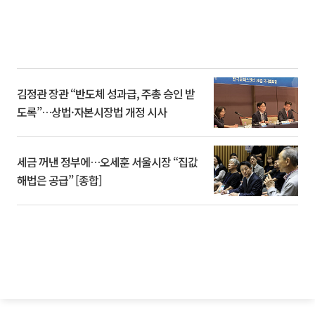
김정관 장관 “반도체 성과급, 주총 승인 받
도록”…상법·자본시장법 개정 시사
세금 꺼낸 정부에…오세훈 서울시장 “집값
해법은 공급” [종합]