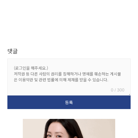
댓글
0 / 300