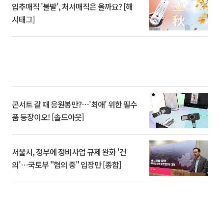
입추매직 '불발', 처서매직은 올까요? [해
시태그]
콘서트 갈 때 응원봉만?⋯'최애' 위한 필수
품 등장이오! [솔드아웃]
서울시, 정부에 정비사업 규제 완화 '건
의'⋯국토부 "협의 중" 입장만 [종합]