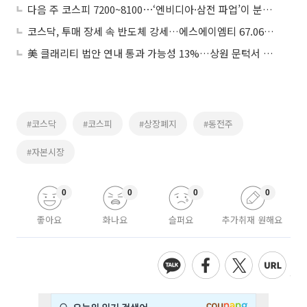
다음 주 코스피 7200~8100⋯‘엔비디아·삼전 파업’이 분수령
코스닥, 투매 장세 속 반도체 강세…에스에이엠티 67.06%↑
美 클래리티 법안 연내 통과 가능성 13%…상원 문턱서 제동
#코스닥
#코스피
#상장폐지
#동전주
#자본시장
0
0
0
0
좋아요
화나요
슬퍼요
추가취재 원해요