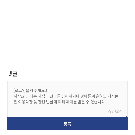
댓글
0 / 300