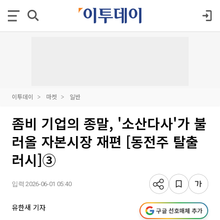
이투데이
마켓
일반
좀비 기업의 종말, '소산다사'가 불
러올 자본시장 재편 [동전주 탈출
러시]③
입력 2026-06-01 05:40
유한새 기자
구글 선호매체 추가