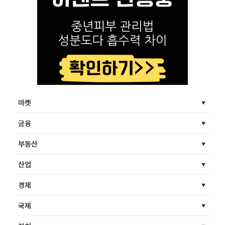
마켓
금융
부동산
산업
경제
국제