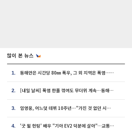
많이 본 뉴스
동해안은 시간당 80㎜ 폭우, 그 외 지역은 폭염…‘극과 극 날씨’
1.
[내일 날씨] 폭염 한풀 꺾여도 무더위 계속⋯동해안 이틀 연속 비
2.
임영웅, 어느덧 데뷔 10주년⋯"가진 것 없던 시절, 내 앞엔 20명의 팬뿐"
3.
'굿 윌 헌팅' 배우 "기아 EV2 덕분에 살아"…교통사고 후 안전성 극찬
4.