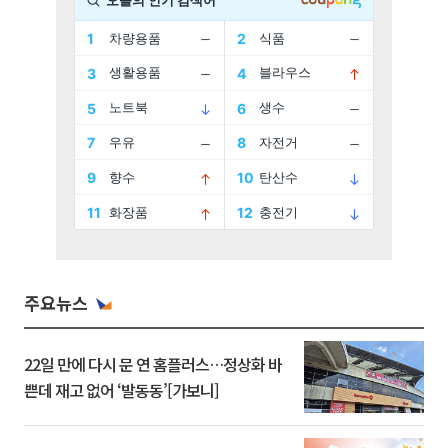
주요뉴스
22일 만에 다시 문 연 홈플러스…정상화 바
쁜데 재고 없어 ‘발동동’[가보니]