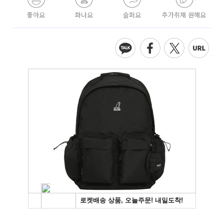
좋아요
화나요
슬퍼요
추가취재 원해요