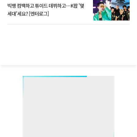
빅뱅 컴백하고 튜이드 데뷔하고⋯K팝 '몇
세대'세요? [엔터로그]