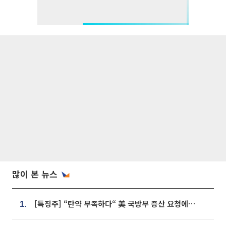
많이 본 뉴스
[특징주] “탄약 부족하다“ 美 국방부 증산 요청에⋯국내 방산주 급등세
1.