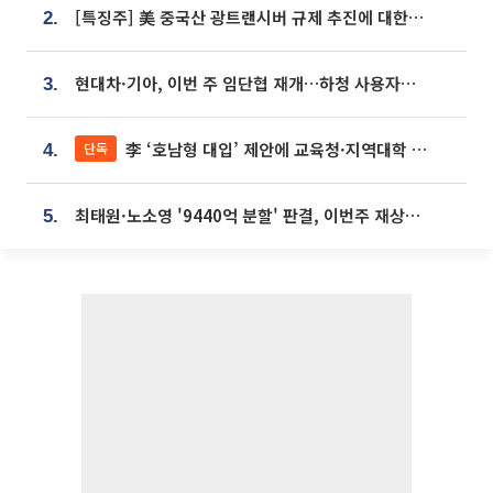
[특징주] 美 중국산 광트랜시버 규제 추진에 대한광통신 등 광통신株 강세
2.
현대차·기아, 이번 주 임단협 재개…하청 사용자성 재심도 ‘변수’
3.
李 ‘호남형 대입’ 제안에 교육청·지역대학 서·논술형 입시 연계 '착수'
단독
4.
최태원·노소영 '9440억 분할' 판결, 이번주 재상고 여부 주목
5.