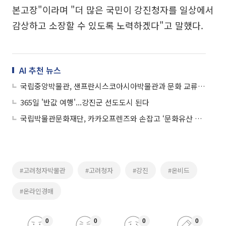
본고장"이라며 "더 많은 국민이 강진청자를 일상에서
감상하고 소장할 수 있도록 노력하겠다"고 말했다.
AI 추천 뉴스
국립중앙박물관, 샌프란시스코아시아박물관과 문화 교류 협력 업무협약 체결
365일 '반값 여행'...강진군 선도도시 된다
국립박물관문화재단, 카카오프렌즈와 손잡고 ‘문화유산 뮷즈’ 공개
#고려청자박물관
#고려청자
#강진
#온비드
#온라인경매
0
0
0
0