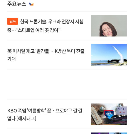
주요뉴스
한국 드론기술, 우크라 전장서 시험
단독
중…“스타트업 여러 곳 참여”
美 미사일 재고 ‘빨간불’…K방산 북미 진출
기대
KBO 폭염 '여름방학' 끝…프로야구 갈 길
멀다 [해시태그]