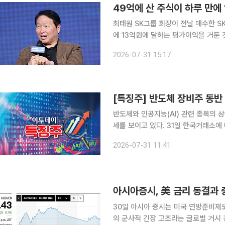
최태원 SK그룹 회장이 전날 매수한 
에 13억원에 달하는 평가이익을 거둔 것으로 추산된다. 31일 한국거래
준 SK하이닉스는 가격제한폭(29.95%)까
2026-07-31 15:17
전자공시시스템에 따르면 전날 최태원
[특징주] 반도체 장비주 동
반도체와 인공지능(AI) 관련 종목의 
세를 보이고 있다. 31일 한국거래소에 따르면 오전 11시 31분 기준 원익IPS는 전 거래일 대비
20.58% 오른 9만2000원, 주성엔지
2026-07-31 11:41
아시아증시, 美 금리 동결과 
30일 아시아 증시는 미국 연방준비제도
의 군사적 긴장 고조라는 글로벌 거시 경제