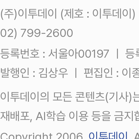
(주)이투데이 (제호 : 이투데이
02) 799-2600
등록번호 : 서울아00197 ㅣ 등록일
발행인 : 김상우 ㅣ 편집인 : 
이투데이의 모든 콘텐츠(기사)는
재배포, AI학습 이용 등을 금지
Copyright 2006.
이투데이
.