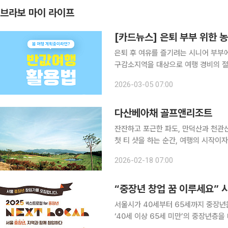
브라보 마이 라이프
[카드뉴스] 은퇴 부부 위한 농
은퇴 후 여유를 즐기려는 시니어 부부에
구감소지역을 대상으로 여행 경비의 절
행한다. 지정된 지역을 방문해 숙박·식
2026-03-05 07:00
사랑상품권으로 환급받을 수 있다. 개
다산베아채 골프앤리조트
잔잔하고 포근한 파도, 만덕산과 천관
첫 티 샷을 하는 순간, 여행의 시작이
은 다산베아채 골프앤리조트는 단순한 
2026-02-18 07:00
2018년 개장한 다산베아채 골프앤리조
“중장년 창업 꿈 이루세요” 
서울시가 40세부터 65세까지 중장년을 위한 
‘40세 이상 65세 미만’의 중장년층