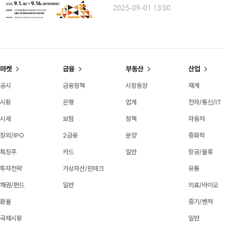
1일 밝혔다. 넥스트로컬은 비수도권과 인구 감소 지역의 농·특산물, 문화관광자원 등 우수한 자원을
2025-09-01 13:00
활용해 창업을 꿈꾸는 서울 거주 청년
마켓
금융
부동산
산업
공시
금융정책
시장동향
재계
시황
은행
업계
전자/통신/IT
시세
보험
정책
자동차
장외/IPO
2금융
분양
중화학
특징주
카드
일반
항공/물류
투자전략
가상자산/핀테크
유통
채권/펀드
일반
의료/바이오
환율
중기/벤처
국제시황
일반