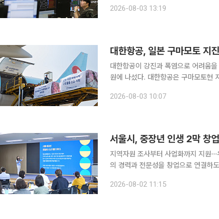
한국거래소에 따르면 오후 1시 1분 기준
2026-08-03 13:19
린 6268.91
대한항공, 일본 구마모토 지진
대한항공이 강진과 폭염으로 어려움을 
원에 나섰다. 대한항공은 구마모토현 지진 피해 이재민에게 제주퓨어워터 1000박스를 지원했다고
3일 밝혔다. 지원 물량은 1.5리터 생수 총 1만2000병이다. 
2026-08-03 10:07
로 향하는 대한항공 KE557 화물편을
서울시, 중장년 인생 2막 창
지역자원 조사부터 사업화까지 지원⋯우수팀 최대 1000
의 경력과 전문성을 창업으로 연결하도
트로컬 40+'의 추진 단계에 들어갔다. 2일 서울시는 서울시는 넥스트로컬 40+에 선발된 중장
2026-08-02 11:15
창업가 50팀이 지난달 31일 오리엔