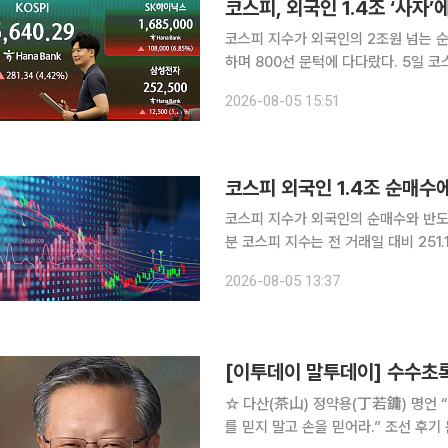
코스피 지수가 외국인의 2조원 넘는 순
하며 800선 문턱에 다다랐다. 5일 코스피 지수는 전 거래일 대비 239.31포인트(3.76%) 오른
6598.26에 거래를 마감했다. 장중 
2026-08-05 15:51
아래에서 장을 마쳤다. 오전 9
코스피 외국인 1.4조 순매수
코스피 지수가 외국인의 순매수와 반도체 강세에
분 코스피 지수는 전 거래일 대비 251.12
이 1조4535억원, 기관이 1735억원
2026-08-05 13:37
매도 중이다. 코스피 지수는 6603.
[이투데이 말투데이] 수수
☆ 다산(茶山) 정약용(丁若鏞) 명언 “쉬지 말고 기억하라. 기억은 흐려지고 생각은 사라진다. 머리
를 믿지 말고 손을 믿어라.” 조선 후기 문신이자 유학자, 실학자의 대표적 인물이다. 신유박해 때 강