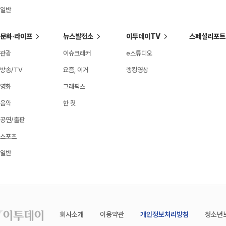
일반
문화·라이프
뉴스발전소
이투데이TV
스페셜리포트
관광
이슈크래커
e스튜디오
방송/TV
요즘, 이거
랭킹영상
영화
그래픽스
음악
한 컷
공연/출판
스포츠
일반
회사소개
이용약관
개인정보처리방침
청소년