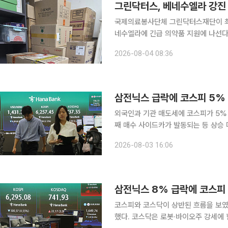
그린닥터스, 베네수엘라 강진 
국제의료봉사단체 그린닥터스재단이 최근
네수엘라에 긴급 의약품 지원에 나선다. 그린닥터스재단은 4일 "현지 공항과 물류시설이 파괴
접 지원이 어려운 상황을 고려해 세계
2026-08-04 08:36
비정부기구(NGO)인 AIPVDI-RDC
삼전닉스 급락에 코스피 5% 
외국인과 기관 매도세에 코스피가 5% 
째 매수 사이드카가 발동되는 등 상승 마감해 양 시
코스피 지수는 전 거래일 대비 338.00
2026-08-03 16:06
일인 지난달 31일 1001.89p(17.91%
삼전닉스 8% 급락에 코스피 
코스피와 코스닥이 상반된 흐름을 보였
했다. 코스닥은 로봇·바이오주 강세에 힘