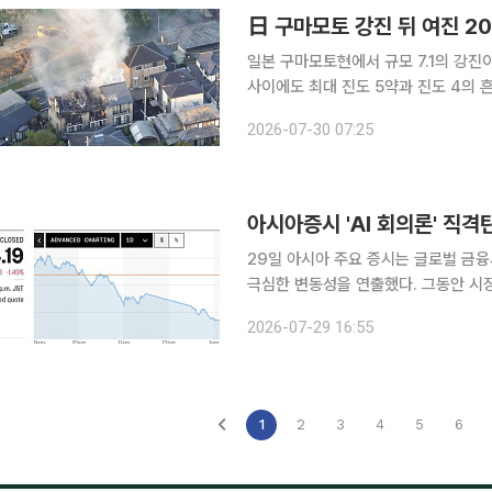
日 구마모토 강진 뒤 여진 2
일본 구마모토현에서 규모 7.1의 강진이
사이에도 최대 진도 5약과 진도 4의 흔들림을 동반한
오전 5시 16분께 구마모토현 구마모토 
2026-07-30 07:25
㎞로, 야쓰시로시와 히카와정에서 최대
아시아증시 'AI 회의론' 직격
29일 아시아 주요 증시는 글로벌 금융
극심한 변동성을 연출했다. 그동안 시장
의구심이 심화되면서 한국과 일본ㆍ대만을 중심으로 낙
2026-07-29 16:55
자본 지출 부담은 아시아 전역의 차익
1
2
3
4
5
6