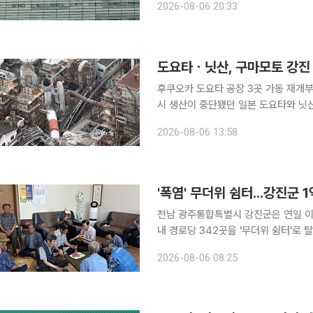
2026-08-06 20:33
배심원단 심사, 시민 온라인 투표를 거
도요타ㆍ닛산, 구마모토 강진
후쿠오카 도요타 공장 3곳 가동 재개부품 차질 빚은
시 생산이 중단됐던 일본 도요타와 닛
질을 빚은 혼다는 약 2주 지연될 것으로 관측됐다. 6일 NHK 보도에 따르
2026-08-06 13:58
중단했던, 후쿠오카에 자리한 도요타 
'폭염' 무더위 쉼터...강진군 
전남 광주통합특별시 강진군은 연일 이
내 경로당 342곳을 '무더위 쉼터'로 탈바꿈시켰다고 6일
어컨을 상시 가동할 수 있도록 관내 경
2026-08-06 08:25