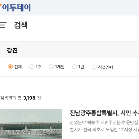
검색
전체
1주
1개월
1년
직접입력
검색결과 총
3,198
건
전남광주통합특별시, 시민 추천
산업분야 백승주·시민주권분야 윤난실 선정특
별시가 전국 최초로 도입한 '부시장 시
주권 등 분야 후보자를 부시장 최종 후보자로 지명했다. 이번 지명