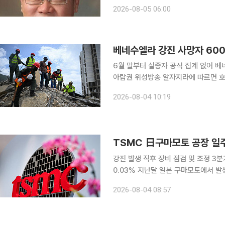
진으로 유배가 18년 동안 귀양 생활했
2026-08-05 06:00
표(經世遺表)’, 지방관이 부패하지 않
베네수엘라 강진 사망자 600
6월 말부터 실종자 공식 집계 없어 베네수엘라 강진 사망자가 6000명을 넘어섰다. 3일(현지시간)
아랍권 위성방송 알자지라에 따르면 
사망자 수가 6125명으로 늘었다”며 “6만
2026-08-04 10:19
는 공개되지 않았다. 베네수엘라 정부는
TSMC 日구마모토 공장 일
강진 발생 직후 장비 점검 및 조정 3분기 매출 가이던스 452억달러 3Q 전망치 기준, 매출 손실
0.03% 지난달 일본 구마모토에서 발생한 7.1 강진 탓에 가동을 중단했던 TSMC 일본 구마모토 공
장이 조업 정상화에 나섰다. 일주일 생
2026-08-04 08:57