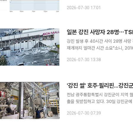
을 주도하던 AI 및 반도체 밸류체인에
2026-07-30 17:01
수출국들의 악재로 번
일본 강진 사망자 28명⋯TS
강진 발생 후 40시간 사이 28명 사망
재개까지 얼마간 시간 소요"소니, 2016년 강진 때 
진으로 인한 사망자가 30일 오전 기준
2026-07-30 13:38
현지 산업계는 피해 복구까지 적잖은 
'강진 쌀' 호주·필리핀...강진
전남 광주통합특별시 강진군이 지역 쌀
출을 뒷받침하고 있다. 30일 강진군에 따르면 지난해 몽골, 미국, 일본, 뉴질랜드로 총 404톤의 강
진쌀을 해외시장에 수출했다. 올해 강진 쌀 수출 예정 물량은 총 300톤다. 현재까지 170톤을 수출
2026-07-30 07:39
했다. 강진농협 통합미곡종합처리장(