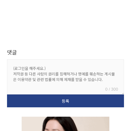
댓글
0 / 300