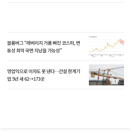
블룸버그 “레버리지 거품 빠진 코스피, 변
동성 최악 국면 지났을 가능성”
영업익으로 이자도 못 낸다…건설 한계기
업 5년 새 62→173곳