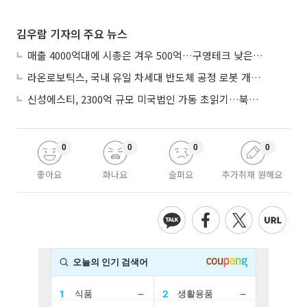
김우람 기자의 주요 뉴스
매출 4000억대에 시총은 겨우 500억…구영테크 낮은 몸값에 저가 승계 마무리
라온로보틱스, 국내 유일 차세대 반도체 공정 로봇 개발 ‘고객사 테스트 진행’
신성에스티, 2300억 규모 미국법인 가동 초읽기…북미 ESS 공략 본격화
0
0
0
0
좋아요
화나요
슬퍼요
추가취재 원해요