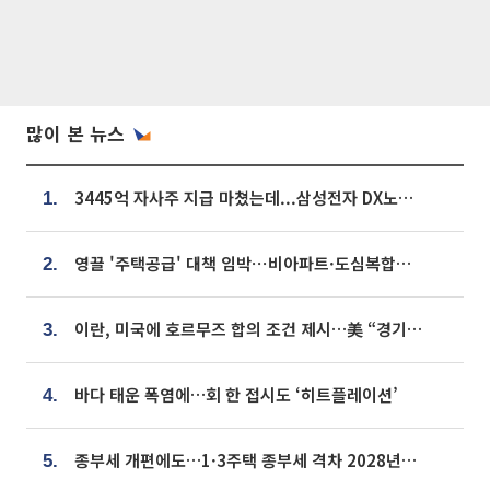
많이 본 뉴스
3445억 자사주 지급 마쳤는데...삼성전자 DX노조, 뒤늦은 '떼쓰기 집회'
1.
영끌 '주택공급' 대책 임박⋯비아파트·도심복합까지 총동원
2.
이란, 미국에 호르무즈 합의 조건 제시…美 “경기 아직 안 끝나” [종합]
3.
바다 태운 폭염에…회 한 접시도 ‘히트플레이션’
4.
종부세 개편에도…1·3주택 종부세 격차 2028년부터 확대
5.