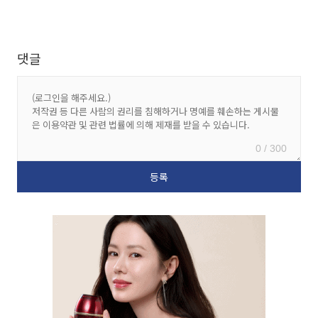
댓글
0 / 300