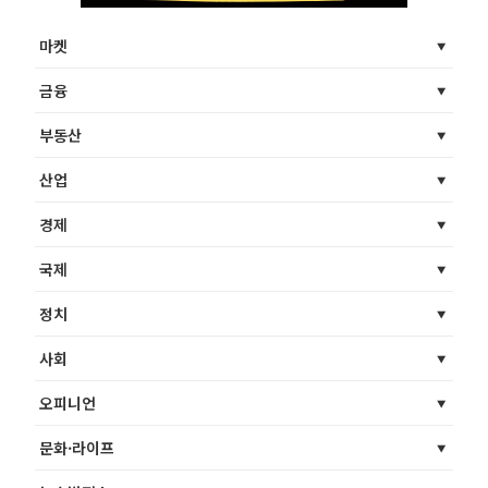
마켓
금융
부동산
산업
경제
국제
정치
사회
오피니언
문화·라이프