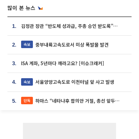
많이 본 뉴스
김정관 장관 “반도체 성과급, 주총 승인 받도록”…상법·자본시장법 개정 시사
1.
중부내륙고속도로서 미상 폭발물 발견
속보
2.
ISA 계좌, 5년마다 깨라고요? [이슈크래커]
3.
서울양양고속도로 이천터널 앞 사고 발생
속보
4.
하마스 “네타냐후 합의안 거절, 총선 앞두고 시간 끌기”
단독
5.