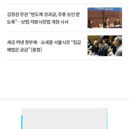
김정관 장관 “반도체 성과급, 주총 승인 받
도록”…상법·자본시장법 개정 시사
세금 꺼낸 정부에…오세훈 서울시장 “집값
해법은 공급” [종합]