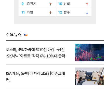
주요뉴스
코스피, 4% 하락에 6270선 마감…삼전
·SK하닉 '와르르' 각각 6%·10%대 급락
ISA 계좌, 5년마다 깨라고요? [이슈크래
커]