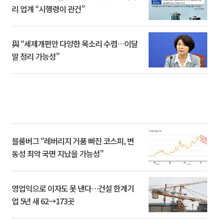
리 업계 “시행령이 관건”
與 “세제개편안 다양한 목소리 수렴…이달
말 정리 가능성”
블룸버그 “레버리지 거품 빠진 코스피, 변
동성 최악 국면 지났을 가능성”
영업익으로 이자도 못 낸다…건설 한계기
업 5년 새 62→173곳