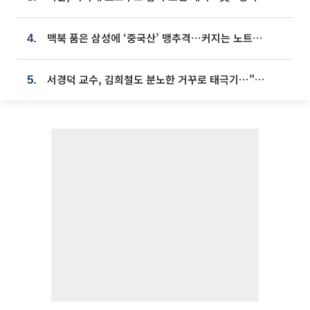
맥북 품은 삼성에 ‘중국산’ 맹추격⋯커지는 노트북 OLED 시장
4.
서경덕 교수, 김희철도 분노한 거꾸로 태극기⋯"엉터리는 아냐, 아쉬울 뿐"
5.