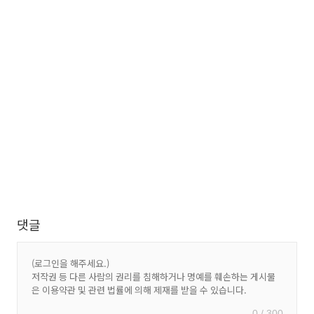
댓글
0 / 300