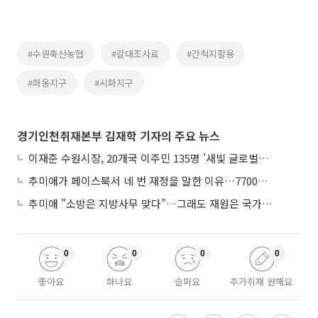
#수원축산농협
#갈대조사료
#간척지활용
#화옹지구
#시화지구
경기인천취재본부 김재학 기자의 주요 뉴스
이재준 수원시장, 20개국 이주민 135명 '새빛 글로벌프렌즈' 위촉
추미애가 페이스북서 네 번 재정을 말한 이유…7700억 추경 열쇠는 도의회에
추미애 "소방은 지방사무 맞다"…그래도 재원은 국가가 나눠야
0
0
0
0
좋아요
화나요
슬퍼요
추가취재 원해요