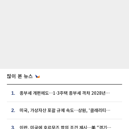
많이 본 뉴스
종부세 개편에도…1·3주택 종부세 격차 2028년부터 확대
1.
미국, 가상자산 포괄 규제 속도…상원, ‘클래리티법’ 9월 절차투표 추진
2.
이란, 미국에 호르무즈 합의 조건 제시…美 “경기 아직 안 끝나” [종합]
3.